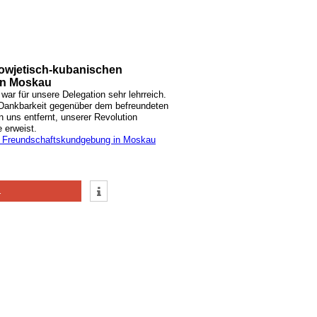
sowjetisch-kubanischen
in Moskau
war für unsere Delegation sehr lehrreich.
n Dankbarkeit gegenüber dem befreundeten
 uns entfernt, unserer Revolution
 erweist.
e Freundschaftskundgebung in Moskau
1