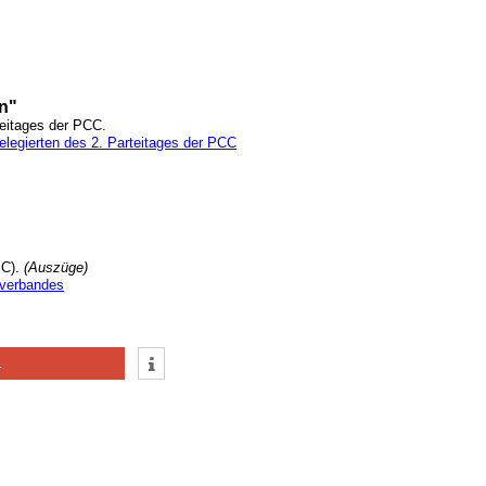
n"
teitages der PCC.
Delegierten des 2. Parteitages der PCC
MC).
(Auszüge)
nverbandes
1