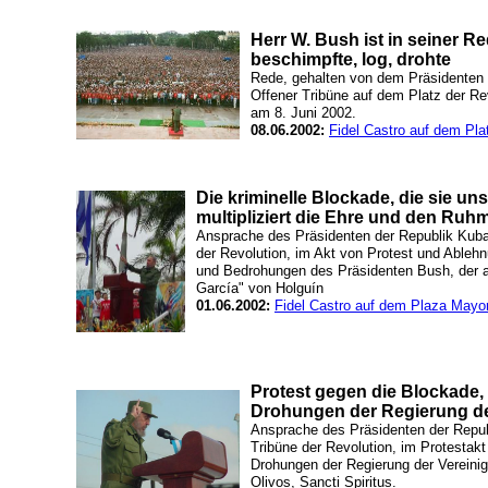
Herr W. Bush ist in seiner R
beschimpfte, log, drohte
Rede, gehalten von dem Präsidenten 
Offener Tribüne auf dem Platz der Re
am 8. Juni 2002.
08.06.2002:
Fidel Castro auf dem Pla
Die kriminelle Blockade, die sie un
multipliziert die Ehre und den Ruh
Ansprache des Präsidenten der Republik Kuba,
der Revolution, im Akt von Protest und Able
und Bedrohungen des Präsidenten Bush, der a
García" von Holguín
01.06.2002:
Fidel Castro auf dem Plaza Mayo
Protest gegen die Blockade
Drohungen der Regierung d
Ansprache des Präsidenten der Repub
Tribüne der Revolution, im Protestak
Drohungen der Regierung der Vereini
Olivos, Sancti Spiritus.