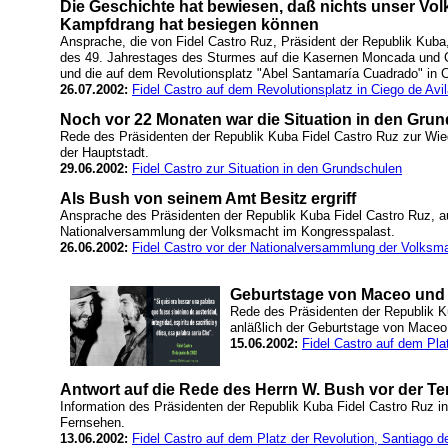
Die Geschichte hat bewiesen, daß nichts unser Vo
Kampfdrang hat besiegen können
Ansprache, die von Fidel Castro Ruz, Präsident der Republik Kuba,
des 49. Jahrestages des Sturmes auf die Kasernen Moncada und 
und die auf dem Revolutionsplatz "Abel Santamaría Cuadrado" in C
26.07.2002:
Fidel Castro auf dem Revolutionsplatz in Ciego de Avi
Noch vor 22 Monaten war die Situation in den Gru
Rede des Präsidenten der Republik Kuba Fidel Castro Ruz zur Wie
der Hauptstadt.
29.06.2002:
Fidel Castro zur Situation in den Grundschulen
Als Bush von seinem Amt Besitz ergriff
Ansprache des Präsidenten der Republik Kuba Fidel Castro Ruz, au
Nationalversammlung der Volksmacht im Kongresspalast.
26.06.2002:
Fidel Castro vor der Nationalversammlung der Volksm
Geburtstage von Maceo und
Rede des Präsidenten der Republik Ku
anläßlich der Geburtstage von Maceo
15.06.2002:
Fidel Castro auf dem Pla
Antwort auf die Rede des Herrn W. Bush vor der Ter
Information des Präsidenten der Republik Kuba Fidel Castro Ruz i
Fernsehen.
13.06.2002:
Fidel Castro auf dem Platz der Revolution, Santiago 