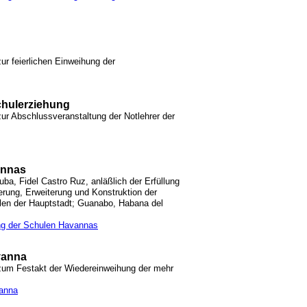
ur feierlichen Einweihung der
chulerziehung
ur Abschlussveranstaltung der Notlehrer der
annas
ba, Fidel Castro Ruz, anläßlich der Erfüllung
ung, Erweiterung und Konstruktion der
len der Hauptstadt; Guanabo, Habana del
ung der Schulen Havannas
vanna
 zum Festakt der Wiedereinweihung der mehr
vanna