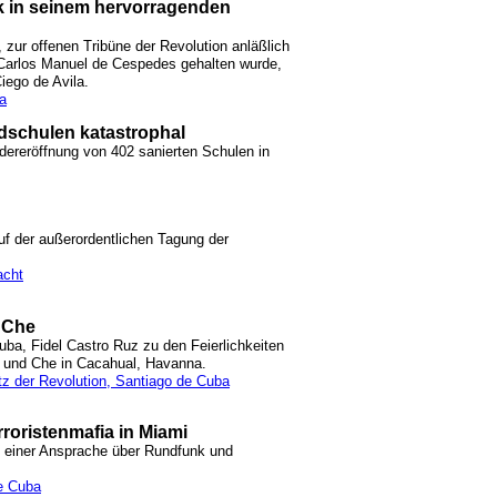
lk in seinem hervorragenden
 zur offenen Tribüne der Revolution anläßlich
Carlos Manuel de Cespedes gehalten wurde,
iego de Avila.
la
ndschulen katastrophal
dereröffnung von 402 sanierten Schulen in
f der außerordentlichen Tagung der
acht
 Che
ba, Fidel Castro Ruz zu den Feierlichkeiten
 und Che in Cacahual, Havanna.
tz der Revolution, Santiago de Cuba
roristenmafia in Miami
n einer Ansprache über Rundfunk und
de Cuba