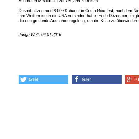
Bus durch Mexiko bis zur US-Grenze reisen.
Derzeit sitzen rund 8.000 Kubaner in Costa Rica fest, nachdem N
ihre Weiterreise in die USA verhindert hatte. Ende Dezember einigt
die nun greifende Ausnahmeregelung, um die Krise zu überwinden.
Junge Welt, 06.01.2016
tweet
teilen
+