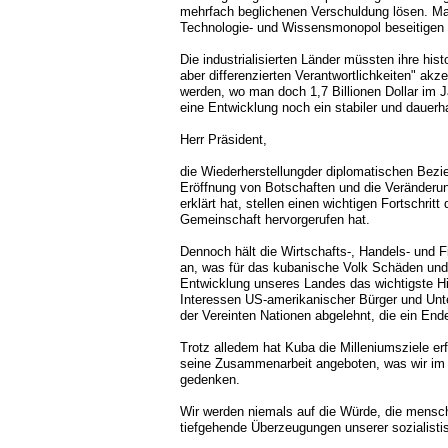
mehrfach beglichenen Verschuldung lösen. Man
Technologie- und Wissensmonopol beseitigen u
Die industrialisierten Länder müssten ihre hi
aber differenzierten Verantwortlichkeiten" ak
werden, wo man doch 1,7 Billionen Dollar im 
eine Entwicklung noch ein stabiler und dauerh
Herr Präsident,
die Wiederherstellungder diplomatischen Bezi
Eröffnung von Botschaften und die Veränderu
erklärt hat, stellen einen wichtigen Fortschritt
Gemeinschaft hervorgerufen hat.
Dennoch hält die Wirtschafts-, Handels- und 
an, was für das kubanische Volk Schäden und 
Entwicklung unseres Landes das wichtigste Hin
Interessen US-amerikanischer Bürger und Unte
der Vereinten Nationen abgelehnt, die ein En
Trotz alledem hat Kuba die Milleniumsziele er
seine Zusammenarbeit angeboten, was wir im
gedenken.
Wir werden niemals auf die Würde, die menschli
tiefgehende Überzeugungen unserer sozialistis