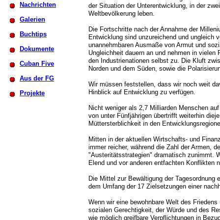
Nachrichten
der Situation der Unterentwicklung, in der zwei 
Weltbevölkerung leben.
Galerien
Die Fortschritte nach der Annahme der Milleni
Buchtips
Entwicklung sind unzureichend und ungleich ver
unannehmbaren Ausmaße von Armut und sozi
Dokumente
Ungleichheit dauern an und nehmen in vielen F
den Industrienationen selbst zu. Die Kluft zw
Cuban Five
Norden und dem Süden, sowie die Polarisieru
Aus der FG
Wir müssen feststellen, dass wir noch weit dav
Hinblick auf Entwicklung zu verfügen.
Projekte
Nicht weniger als 2,7 Milliarden Menschen auf 
von unter Fünfjährigen übertrifft weiterhin die
Müttersterblichkeit in den Entwicklungsregione
Mitten in der aktuellen Wirtschafts- und Fin
immer reicher, während die Zahl der Armen, d
"Austeritätsstrategien" dramatisch zunimmt. 
Elend und vor anderen entfachten Konflikten 
Die Mittel zur Bewältigung der Tagesordnung 
dem Umfang der 17 Zielsetzungen einer nachh
Wenn wir eine bewohnbare Welt des Friedens u
sozialen Gerechtigkeit, der Würde und des Re
wie möglich greifbare Verpflichtungen in Bez