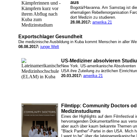
aus
Bogotá/Havanna. Am Samstag ist die 
ehemaligen Rebellenorganisation Fa
dort Medizin zu studieren.
28.08.2017:
amerika 21
Exportschlager Gesundheit
Die medizinische Ausbildung in Kuba kommt Menschen in aller Wel
08.08.2017:
junge Welt
US-Mediziner absolvieren Studi
New York. US-amerikanische Absolventen 
USA ihre Zuteilung zu ärztlichen Einrichtu
20.03.2017:
amerika 21
Filmtipp: Community Doctors ode
Medizinstudiums
Eines der Highlights auf dem Filmfestival 
hervorragenden Dokumentarfilme aus vers
aber auch über kaum bekannte Themen und
"Black Panther"-Partei in den USA. Mich h
I want to be" über die lateinamerikanisch