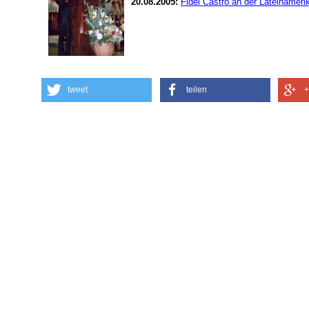
20.08.2005:
Fidel Castro an der Lateinamer
tweet
teilen