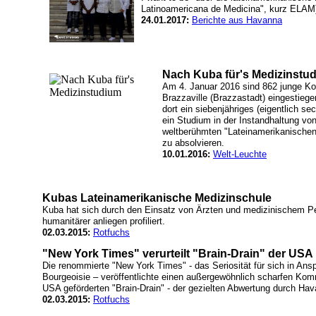
Latinoamericana de Medicina", kurz ELAM)
24.01.2017:
Berichte aus Havanna
Nach Kuba für's Medizinstu
Am 4. Januar 2016 sind 862 junge Ko
Brazzaville (Brazzastadt) eingestie
dort ein siebenjähriges (eigentlich 
ein Studium in der Instandhaltung v
weltberühmten "Lateinamerikanische
zu absolvieren.
10.01.2016:
Welt-Leuchte
Kubas Lateinamerikanische Medizinschule
Kuba hat sich durch den Einsatz von Ärzten und medizinischem Per
humanitärer anliegen profiliert.
02.03.2015:
Rotfuchs
"New York Times" verurteilt "Brain-Drain" der USA
Die renommierte "New York Times" - das Seriosität für sich in An
Bourgeoisie – veröffentlichte einen außergewöhnlich scharfen Komm
USA geförderten "Brain-Drain" - der gezielten Abwertung durch Ha
02.03.2015:
Rotfuchs