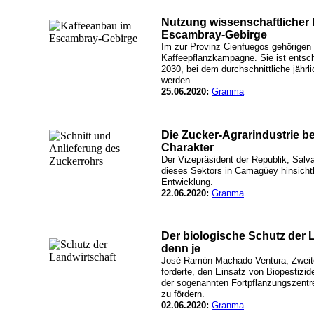
Nutzung wissenschaftlicher
Escambray-Gebirge
Im zur Provinz Cienfuegos gehörigen
Kaffeepflanzkampagne. Sie ist entsc
2030, bei dem durchschnittliche jäh
werden.
25.06.2020:
Granma
Die Zucker-Agrarindustrie b
Charakter
Der Vizepräsident der Republik, Salv
dieses Sektors in Camagüey hinsichtl
Entwicklung.
22.06.2020:
Granma
Der biologische Schutz der 
denn je
José Ramón Machado Ventura, Zweiter
forderte, den Einsatz von Biopestizid
der sogenannten Fortpflanzungszent
zu fördern.
02.06.2020:
Granma