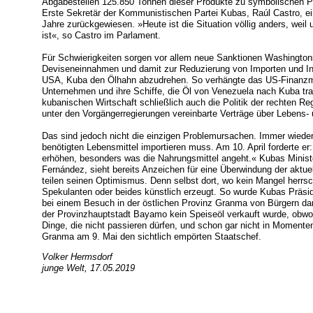
Abgabestellen 125.850 Tonnen dieser Produkte zu symbolischen Pre
Erste Sekretär der Kommunistischen Partei Kubas, Raúl Castro, ei
Jahre zurückgewiesen. »Heute ist die Situation völlig anders, weil u
ist«, so Castro im Parlament.
Für Schwierigkeiten sorgen vor allem neue Sanktionen Washington
Deviseneinnahmen und damit zur Reduzierung von Importen und In
USA, Kuba den Ölhahn abzudrehen. So verhängte das US-Finanzmi
Unternehmen und ihre Schiffe, die Öl von Venezuela nach Kuba tra
kubanischen Wirtschaft schließlich auch die Politik der rechten Reg
unter den Vorgängerregierungen vereinbarte Verträge über Lebens- u
Das sind jedoch nicht die einzigen Problemursachen. Immer wieder k
benötigten Lebensmittel importieren muss. Am 10. April forderte er
erhöhen, besonders was die Nahrungsmittel angeht.« Kubas Minister
Fernández, sieht bereits Anzeichen für eine Überwindung der aktue
teilen seinen Optimismus. Denn selbst dort, wo kein Mangel herrsch
Spekulanten oder beides künstlich erzeugt. So wurde Kubas Präsid
bei einem Besuch in der östlichen Provinz Granma von Bürgern dar
der Provinzhauptstadt Bayamo kein Speiseöl verkauft wurde, obwo
Dinge, die nicht passieren dürfen, und schon gar nicht in Momenten 
Granma am 9. Mai den sichtlich empörten Staatschef.
Volker Hermsdorf
junge Welt, 17.05.2019