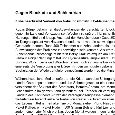
Gegen Blockade und Schlendrian
Kuba beschränkt Verkauf von Nahrungsmitteln. US-Maßnahme
Kubas Bürger bekommen die Auswirkungen der verschärften Block
gegen ihr Land und Venezuela seit Wochen zu spüren. Hähnchenfle
Nahrungsmittel sind knapp. Auch auf der Handelsmesse »Cuba 2019
im Kongresspalast von Havanna beendet wird, war die schwierige V
Gesprächsthemen. Rund 400 Teilnehmer aus zehn Ländern diskutier
Auswirkungen der Probleme zu bewältigen sein könnten. Als erste
Binnenhandel zuständige Ministerin Betsy Díaz Velázquez am Fre
Verkauf einiger Nahrungsmittel und Hygieneartikel angekündigt. Un
Bohnen, Wurst, Seife und Waschmittel nur noch in haushaltsüblic
einerseits die Versorgung aller Bürger mit den wichtigsten Lebensmi
Spekulation der Wiederverkäufer eingedämmt werden, so die Minist
Während westliche Medien sofort an die Krise nach dem Untergang 
Länder Osteuropas erinnerten und das Schreckgespenst einer neu
versicherte der Sekretär des Staatsrats, Homero Acosta, am Mont
Lebensmitteln im ganzen Land garantiert« sei. Tatsächlich verhun
Ländern des Kontinents – trotz der Versorgungsengpässe niemand
weiterhin ein Anrecht auf eine Reihe von staatlich subventionierte
das Lebensmittelheft, erhalten sie pro Monat sieben Pfund Reis, vie
Paket Kaffee, ein Paket Nudeln, 300 Gramm Bohnen, fünf Eier u
zudem einen Liter Milch pro Tag. Jeden Monat werden in den land