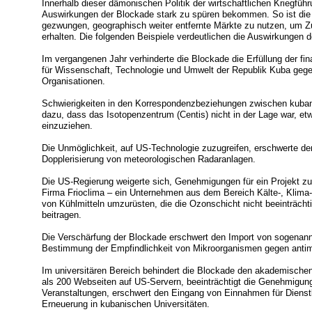
Innerhalb dieser dämonischen Politik der wirtschaftlichen Kriegfüh
Auswirkungen der Blockade stark zu spüren bekommen. So ist die
gezwungen, geographisch weiter entfernte Märkte zu nutzen, um 
erhalten. Die folgenden Beispiele verdeutlichen die Auswirkungen 
Im vergangenen Jahr verhinderte die Blockade die Erfüllung der fin
für Wissenschaft, Technologie und Umwelt der Republik Kuba gege
Organisationen.
Schwierigkeiten in den Korrespondenzbeziehungen zwischen kuba
dazu, dass das Isotopenzentrum (Centis) nicht in der Lage war, e
einzuziehen.
Die Unmöglichkeit, auf US-Technologie zuzugreifen, erschwerte d
Dopplerisierung von meteorologischen Radaranlagen.
Die US-Regierung weigerte sich, Genehmigungen für ein Projekt zu e
Firma Frioclima – ein Unternehmen aus dem Bereich Kälte-, Klima
von Kühlmitteln umzurüsten, die die Ozonschicht nicht beeinträch
beitragen.
Die Verschärfung der Blockade erschwert den Import von sogenannt
Bestimmung der Empfindlichkeit von Mikroorganismen gegen antim
Im universitären Bereich behindert die Blockade den akademische
als 200 Webseiten auf US-Servern, beeinträchtigt die Genehmigung
Veranstaltungen, erschwert den Eingang von Einnahmen für Dienstl
Erneuerung in kubanischen Universitäten.