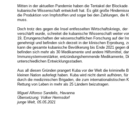
Mitten in der aktuellen Pandemie haben die Tentakel der Blockade a
kubanische Wissenschaft entwickelt hat. Es gibt große Hindernisse
die Produktion von Impfstoffen und sogar bei den Zahlungen, die Ku
muss.
Doch trotz des gegen die Insel entfesselten Wirtschaftskriegs, d
verschärft wurde, schreitet die kubanische Wissenschaft weiter vo
19, Errungenschaften der wissenschaftlichen Forschung auf der I
genehmigt und befinden sich derzeit in der klinischen Erprobung, z
kann die gesamte kubanische Bevölkerung bis Ende 2021 gegen di
befinden sich mehr als 30 Medikamente und andere Hilfsmittel, darun
Immunsystemverstärker, entzündungshemmende Medikamente, Diag
unterschiedlichen Entwicklungsstadien.
Aus all diesen Gründen prangert Kuba vor der Welt die kriminelle B
kleinen Nation auferlegt haben. Kuba wird nicht damit aufhören, f
durch die medizinischen Brigaden, die zum internationalistischen
Rettung von Leben in mehr als 25 Ländern beizutragen.
Miguel Alfonso Sandelis, Havanna
Übersetzung: Volker Hermsdorf
junge Welt, 05.05.2021