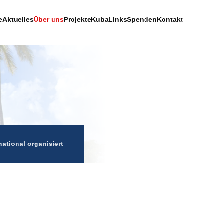
e
Aktuelles
Über uns
Projekte
Kuba
Links
Spenden
Kontakt
national organisiert