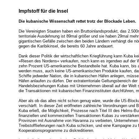
Impfstoff für die Insel
Die kubanische Wissenschaft rettet trotz der Blockade Leben.
Die Vereinigten Staaten haben ein Bruttoinlandsprodukt, das 2.500m
territoriale Ausdehnung ist 89mal größer und sie haben 29mal meh
gigantischen Gefälle zwischen den beiden Ländern verhängt die nö
gegen die Karibikinsel, die bereits 60 Jahre andauert.
Dank dieser Politik der wirtschaftlichen Kriegführung kann Kuba ke
»Riesen des Nordens« verkaufen, noch kann es irgendwo auf der W
zehn Prozent US-amerikanische Bestandteile hat. Kuba kann, bis 
werden muss, auch keine US-amerikanischen Produkte kaufen, das 
Schiffe jedweder Nation, die in kubanischen Häfen anlegen, müs
Häfen anlaufen zu dürfen. Der extraterritoriale Geltungsbereich der
Handelsbeziehungen Kubas mit Unternehmen überall auf der Welt s
die Transaktionen mit kubanischen Finanzinstituten durchführen, m
Aber als ob das alles nicht schon genug wäre, wurde die US-Block
verschärft. In dieser Zeit eröffneten zahlreiche Verordnungen un
Kuba erließ, die Möglichkeit, Prozesse nach Titel III des Helms-Bu
finanziellen und kommerziellen Transaktionen Kubas zu verstärken
Provinzen mit Ausnahme von Havanna zu verbieten, Unternehmen z
Treibstofflieferungen nach Kuba schicken, und eine Kampagne zu 
Kooperationsprogramme zu diskreditieren.