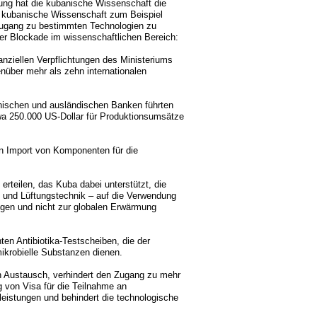
rung hat die kubanische Wissenschaft die
 kubanische Wissenschaft zum Beispiel
Zugang zu bestimmten Technologien zu
der Blockade im wissenschaftlichen Bereich:
anziellen Verpflichtungen des Ministeriums
nüber mehr als zehn internationalen
nischen und ausländischen Banken führten
twa 250.000 US-Dollar für Produktionsumsätze
en Import von Komponenten für die
rteilen, das Kuba dabei unterstützt, die
- und Lüftungstechnik – auf die Verwendung
tigen und nicht zur globalen Erwärmung
en Antibiotika-Testscheiben, die der
ikrobielle Substanzen dienen.
n Austausch, verhindert den Zugang zu mehr
 von Visa für die Teilnahme an
eistungen und behindert die technologische