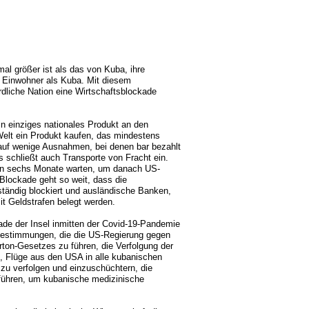
al größer ist als das von Kuba, ihre
r Einwohner als Kuba. Mit diesem
rdliche Nation eine Wirtschaftsblockade
in einziges nationales Produkt an den
elt ein Produkt kaufen, das mindestens
auf wenige Ausnahmen, bei denen bar bezahlt
schließt auch Transporte von Fracht ein.
sen sechs Monate warten, um danach US-
 Blockade geht so weit, dass die
tändig blockiert und ausländische Banken,
it Geldstrafen belegt werden.
ade der Insel inmitten der Covid-19-Pandemie
d Bestimmungen, die die US-Regierung gegen
rton-Gesetzes zu führen, die Verfolgung der
, Flüge aus den USA in alle kubanischen
u verfolgen und einzuschüchtern, die
führen, um kubanische medizinische