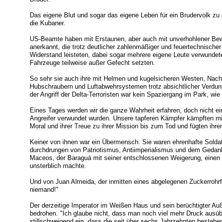
Das eigene Blut und sogar das eigene Leben für ein Brudervolk z
die Kubaner.
US-Beamte haben mit Erstaunen, aber auch mit unverhohlener Be
anerkannt, die trotz deutlicher zahlenmäßiger und feuertechnischer 
Widerstand leisteten, dabei sogar mehrere eigene Leute verwundete
Fahrzeuge teilweise außer Gefecht setzten.
So sehr sie auch ihre mit Helmen und kugelsicheren Westen, Nach
Hubschraubern und Luftabwehrsystemen trotz absichtlicher Verdun
der Angriff der Delta-Terroristen war kein Spaziergang im Park, wie 
Eines Tages werden wir die ganze Wahrheit erfahren, doch nicht 
Angreifer verwundet wurden. Unsere tapferen Kämpfer kämpften mit
Moral und ihrer Treue zu ihrer Mission bis zum Tod und fügten ih
Keiner von ihnen war ein Übermensch. Sie waren ehrenhafte Soldat
durchdrungen von Patriotismus, Antiimperialismus und dem Gedanke
Maceos, der Baraguá mit seiner entschlossenen Weigerung, einen 
unsterblich machte.
Und von Juan Almeida, der inmitten eines abgelegenen Zuckerrohrfel
niemand!"
Der derzeitige Imperator im Weißen Haus und sein berüchtigter Au
bedrohen. "Ich glaube nicht, dass man noch viel mehr Druck ausü
stillschweigend ein, dass die seit über sechs Jahrzehnten besteh