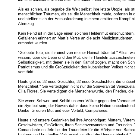
Als es schien, als begrabe die Welt selbst ihre letzte Utopie, als 
menschlichen Träumen, als sei die Menschheit müde, opferten in 
und stellten sich der Herausforderung in einem erbitterten Kampf bi
Atemzug.
Kein Feind ist in der Lage einen solchen Heldenmut einschüchtern
Gefallenen erinnert an Martís Verse an die acht Medizinstudenten
ermordet wurden.
"Geliebte Tote, die ihr einst von meiner Heimat träumtet." Alles, w
wissen, über die Liebe und den Mut, die ihr Handeln auszeichneten
Selbstlosigkeit, mit denen sie in den Kampf zogen, macht den Sch
Patriotismus und die Großzügigkeit des kubanischen Volkes nicht 
verstärkt.
Heute gibt es 32 neue Gesichter, 32 neue Geschichten, die unübertr
Menschheit." Sie verteidigten nicht nur die Souveränität Venezuel
Cilia Flores. Sie verteidigten die Menschenwürde, den Frieden, d
Sie waren Schwert und Schild unserer Völker gegen den Vormarsc
ein Symbol sein, der Beweis dafür, dass keine Nation unbedeutend i
Danke für euren Mut und euer Vorbild, Compañeros.
Heute sind unsere Gedanken bei ihre Angehörigen: Müttern, Vätern
Geschwistern, Großeltern, ihren Seelenverwandten und Freunden. "
Comandante en Jefe bei der Trauerfeier für die Märtyrer von Barb
tapferes und kraftvolles Volk weint, erzittert die Ungerechtigkeit."