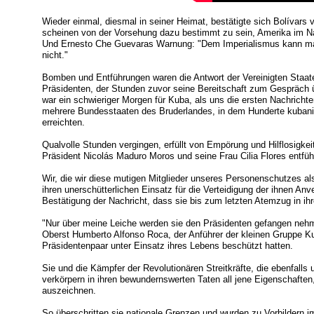
Wieder einmal, diesmal in seiner Heimat, bestätigte sich Bolívars 
scheinen von der Vorsehung dazu bestimmt zu sein, Amerika im N
Und Ernesto Che Guevaras Warnung: "Dem Imperialismus kann man
nicht."
Bomben und Entführungen waren die Antwort der Vereinigten Staa
Präsidenten, der Stunden zuvor seine Bereitschaft zum Gespräch ü
war ein schwieriger Morgen für Kuba, als uns die ersten Nachricht
mehrere Bundesstaaten des Bruderlandes, in dem Hunderte kubanisc
erreichten.
Qualvolle Stunden vergingen, erfüllt von Empörung und Hilflosigkei
Präsident Nicolás Maduro Moros und seine Frau Cilia Flores entfüh
Wir, die wir diese mutigen Mitglieder unseres Personenschutzes al
ihren unerschütterlichen Einsatz für die Verteidigung der ihnen An
Bestätigung der Nachricht, dass sie bis zum letzten Atemzug in ih
"Nur über meine Leiche werden sie den Präsidenten gefangen nehme
Oberst Humberto Alfonso Roca, der Anführer der kleinen Gruppe K
Präsidentenpaar unter Einsatz ihres Lebens beschützt hatten.
Sie und die Kämpfer der Revolutionären Streitkräfte, die ebenfalls 
verkörpern in ihren bewundernswerten Taten all jene Eigenschaften
auszeichnen.
So überschritten sie nationale Grenzen und wurden zu Vorbildern i