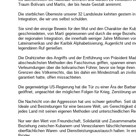
Traum Bolívars und Martís, der bis heute Gestalt annimmt.
Die sterblichen Überreste unserer 32 Landsleute kehrten gestern in
Integration, die wir uns selbst schulden.
Sie sind der einzige Beweis für den Mut und den Charakter der Kuba
geschmiedeten, von Martí gepriesenen und durch die enge Bezieh
der regionalen Integration, die innerhalb weniger Jahre Millionen
Lateinamerikas und der Karibik Alphabetisierung, Augenlicht und m
legendären Ruf genießen.
Die Drahtzieher des Angriffs und der Entführung von Präsident Mad
abscheulichsten Methoden des Faschismus griffen, spannen einen
Verleumdungen über die bolivarischen Führer, bevor sie feige ihren 
Grenzen des Völkerrechts, das bis dahin ein Mindestmaß an zivil
garantiert hatte, offen missachteten.
Die gegenwärtige US-Regierung hat die Tür zu einer Ära der Barba
geöffnet, ungeachtet der möglichen Folgen für Krieg, Zerstörung u
Die Nachricht von der Aggression hat uns schwer getroffen. Seit ü
Ideale und Bestrebungen für eine bessere Welt, um Gerechtigkeit 
jedes Land mit seinen eigenen Methoden und unterschiedlichen Rea
Nur wer den Wert von Freundschaft, Solidarität und Zusammenarbei
Beziehung zwischen Kubanern und Venezolanern fälschlicherweise 
oberflächlichen Waren- und Dienstleistungsaustausch halten. In er
Brüder.