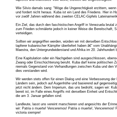
Wie Silvio damals sang: "Möge die Ungerechtigkeit erzittern, wenn 
und fordert nicht heraus. Kuba ist ein Land des Friedens. Hier in H
vor zwölf Jahren während des zweiten CELAC-Gipfels Lateinamerika
Ein Ziel, das durch den faschistischen Angriff in Venezuela bruta
zum Frieden schmälerte jedoch in keiner Weise die Bereitschaft, Souv
verteidigen.
Sollten wir angegriffen werden, würden wir mit derselben Entschlo
tapferer kubanischer Kämpfer überliefert haben â€“ vom Unabhängig
Maestra, den Untergrundwiderstand und Afrika im 20. Jahrhundert b
Eine Kapitulation oder ein Nachgeben sind ausgeschlossen, ebenso 
Zwang oder Einschüchterung beruht. Kuba darf keine politischen 
niemals Gegenstand von Verhandlungen zwischen Kuba und den Vere
dies verstanden wird.
Wir werden stets offen für einen Dialog und eine Verbesserung de
Ländern sein, jedoch auf Augenhöhe und basierend auf gegenseiti
jetzt nicht ändern. Dem Imperium, das uns bedroht, sagen wir: Kuba,
bereit ist, im Falle eines Angriffs mit derselben Einheit und Entsc
die am 3. Januar gefallen sind.
Landleute, lasst uns vereint marschieren und angesichts der Erinn
wir: Patria o muerte! Venceremos! Patria o muerte!, Venceremos! 
victoria siempre!