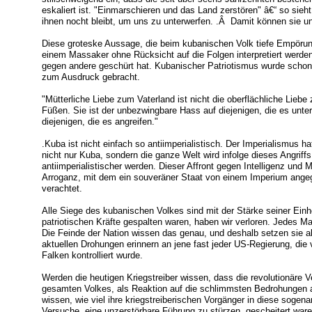
eskaliert ist. "Einmarschieren und das Land zerstören" â€“ so sieh
ihnen nocht bleibt, um uns zu unterwerfen. .Â Damit können sie u
Diese groteske Aussage, die beim kubanischen Volk tiefe Empörung
einem Massaker ohne Rücksicht auf die Folgen interpretiert werde
gegen andere geschürt hat. Kubanischer Patriotismus wurde scho
zum Ausdruck gebracht.
"Mütterliche Liebe zum Vaterland ist nicht die oberflächliche Lie
Füßen. Sie ist der unbezwingbare Hass auf diejenigen, die es unter
diejenigen, die es angreifen."
.Kuba ist nicht einfach so antiimperialistisch. Der Imperialismus h
nicht nur Kuba, sondern die ganze Welt wird infolge dieses Angrif
antiimperialistischer werden. Dieser Affront gegen Intelligenz und 
Arroganz, mit dem ein souveräner Staat von einem Imperium angegr
verachtet.
Alle Siege des kubanischen Volkes sind mit der Stärke seiner Ein
patriotischen Kräfte gespalten waren, haben wir verloren. Jedes Ma
Die Feinde der Nation wissen das genau, und deshalb setzen sie all
aktuellen Drohungen erinnern an jene fast jeder US-Regierung, di
Falken kontrolliert wurde.
Werden die heutigen Kriegstreiber wissen, dass die revolutionäre V
gesamten Volkes, als Reaktion auf die schlimmsten Bedrohungen a
wissen, wie viel ihre kriegstreiberischen Vorgänger in diese sogen
Versuche, eine unzerstörbare Führung zu stürzen, gescheitert war