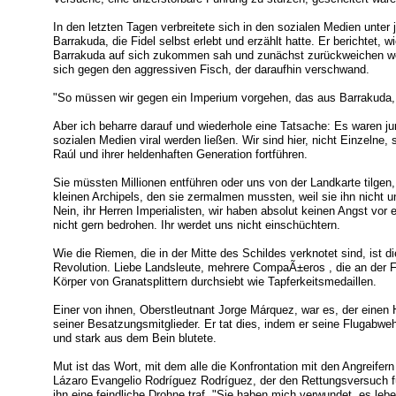
In den letzten Tagen verbreitete sich in den sozialen Medien unte
Barrakuda, die Fidel selbst erlebt und erzählt hatte. Er berichtet
Barrakuda auf sich zukommen sah und zunächst zurückweichen wol
sich gegen den aggressiven Fisch, der daraufhin verschwand.
"So müssen wir gegen ein Imperium vorgehen, das aus Barrakuda, 
Aber ich beharre darauf und wiederhole eine Tatsache: Es waren ju
sozialen Medien viral werden ließen. Wir sind hier, nicht Einzelne
Raúl und ihrer heldenhaften Generation fortführen.
Sie müssten Millionen entführen oder uns von der Landkarte tilgen
kleinen Archipels, den sie zermalmen mussten, weil sie ihn nicht u
Nein, ihr Herren Imperialisten, wir haben absolut keinen Angst vor
nicht gern bedrohen. Ihr werdet uns nicht einschüchtern.
Wie die Riemen, die in der Mitte des Schildes verknotet sind, ist d
Revolution. Liebe Landsleute, mehrere CompaÃ±eros , die an der F
Körper von Granatsplittern durchsiebt wie Tapferkeitsmedaillen.
Einer von ihnen, Oberstleutnant Jorge Márquez, war es, der einen 
seiner Besatzungsmitglieder. Er tat dies, indem er seine Flugabwe
und stark aus dem Bein blutete.
Mut ist das Wort, mit dem alle die Konfrontation mit den Angreife
Lázaro Evangelio Rodríguez Rodríguez, der den Rettungsversuch für
ihn eine feindliche Drohne traf. "Sie haben mich verwundet, es leb