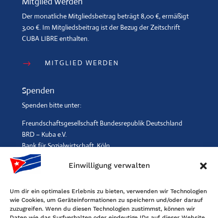
Mitglied werden
Der monatliche Mitgliedsbeitrag beträgt 8,00 €, ermäßigt
3,00 €. Im Mitgliedsbeitrag ist der Bezug der Zeitschrift
CUBA LIBRE enthalten.
MITGLIED WERDEN
$
Spenden
Spenden bitte unter:
Freundschaftsgesellschaft Bundesrepublik Deutschland
BRD – Kuba e.V.
Bank für Sozialwirtschaft, Köln
IBAN: DE96 3702 0500 0001 2369 00, BIC: BFSWDE33XXX
Einwilligung verwalten
SPENDEN
$
Um dir ein optimales Erlebnis zu bieten, verwenden wir Technologien
wie Cookies, um Geräteinformationen zu speichern und/oder darauf
Kontakt
zuzugreifen. Wenn du diesen Technologien zustimmst, können wir
Daten wie das Surfverhalten oder eindeutige IDs auf dieser Website