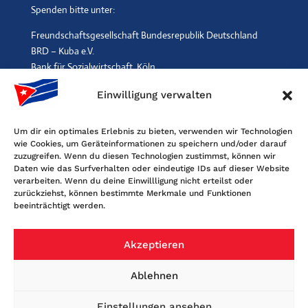
Spenden bitte unter:
Freundschaftsgesellschaft Bundesrepublik Deutschland
BRD – Kuba e.V.
Bank für Sozialwirtschaft, Köln
IBAN: DE96 3702 0500 0001 2369 00, BIC: BFSWDE33XXX
Einwilligung verwalten
SPENDEN
$
Um dir ein optimales Erlebnis zu bieten, verwenden wir Technologien
wie Cookies, um Geräteinformationen zu speichern und/oder darauf
Kontakt
zuzugreifen. Wenn du diesen Technologien zustimmst, können wir
Daten wie das Surfverhalten oder eindeutige IDs auf dieser Website
Freundschaftsgesellschaft BRD-Kuba
verarbeiten. Wenn du deine Einwillligung nicht erteilst oder
Maybachstr. 159, 50670 Köln
zurückziehst, können bestimmte Merkmale und Funktionen
beeinträchtigt werden.
Tel. 0221-2405120, Fax 0221-6060080
E-Mail: info@fgbrdkuba.de
Akzeptieren
Ablehnen
Einstellungen ansehen