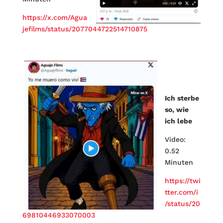
https://x.com/Agua
jefilms/status/2077044722514710875
Ich sterbe
so, wie
ich lebe
Video:
0.52
Minuten
https://twi
tter.com/i
/status/20
69810446933070003