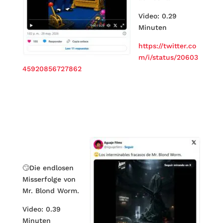
Video: 0.29
Minuten
https://twitter.co
m/i/status/20603
45920856727862
🙄Die endlosen
Misserfolge von
Mr. Blond Worm.
Video: 0.39
Minuten