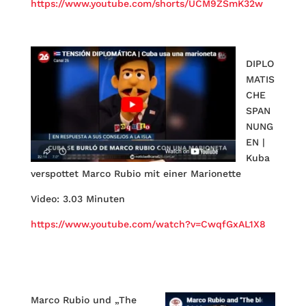
https://www.youtube.com/shorts/UCM9ZSmK32w
DIPLO
MATIS
CHE
SPAN
NUNG
EN |
Kuba
verspottet Marco Rubio mit einer Marionette
Video: 3.03 Minuten
https://www.youtube.com/watch?v=CwqfGxAL1X8
Marco Rubio und „The