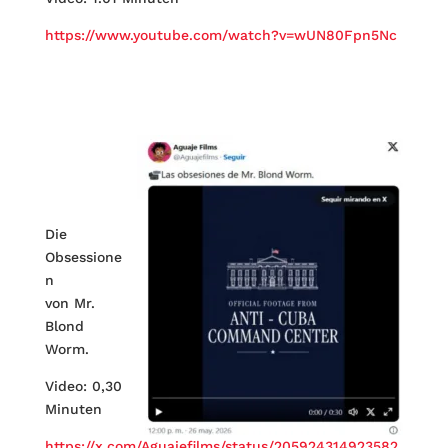
https://www.youtube.com/watch?v=wUN80Fpn5Nc
Die
Obsessione
n
von Mr.
Blond
Worm.
Video: 0,30
Minuten
https://x.com/Aguajefilms/status/205924314923582