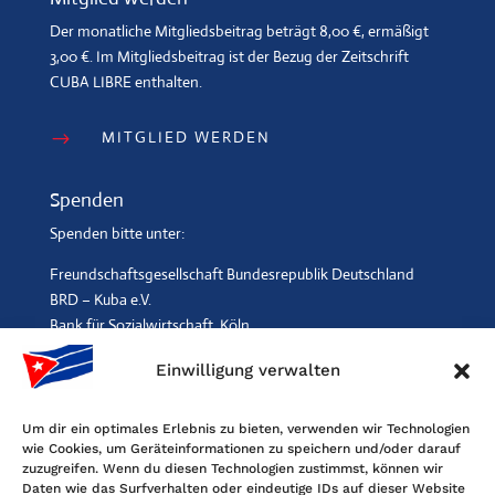
Der monatliche Mitgliedsbeitrag beträgt 8,00 €, ermäßigt
3,00 €. Im Mitgliedsbeitrag ist der Bezug der Zeitschrift
CUBA LIBRE enthalten.
MITGLIED WERDEN
$
Spenden
Spenden bitte unter:
Freundschaftsgesellschaft Bundesrepublik Deutschland
BRD – Kuba e.V.
Bank für Sozialwirtschaft, Köln
IBAN: DE96 3702 0500 0001 2369 00, BIC: BFSWDE33XXX
Einwilligung verwalten
SPENDEN
$
Um dir ein optimales Erlebnis zu bieten, verwenden wir Technologien
wie Cookies, um Geräteinformationen zu speichern und/oder darauf
Kontakt
zuzugreifen. Wenn du diesen Technologien zustimmst, können wir
Daten wie das Surfverhalten oder eindeutige IDs auf dieser Website