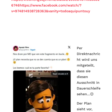
6746https://www.facebook.com/watch/?
v=974814938728363&vanity=todoaquipuntouy
Per
Direktnachric
ht wird uns
mitgeteilt,
dass sie
diesen
Ausschnitt in
Dauerschleife
sehen…😌
Der Plan
sieht vor,