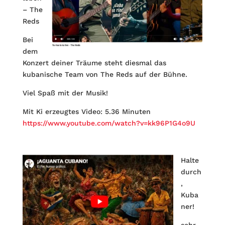
– The
Reds
Bei
dem
Konzert deiner Träume steht diesmal das
kubanische Team von The Reds auf der Bühne.
Viel Spaß mit der Musik!
Mit Ki erzeugtes Video: 5.36 Minuten
https://www.youtube.com/watch?v=kk96P1G4o9U
Halte
durch
,
Kuba
ner!