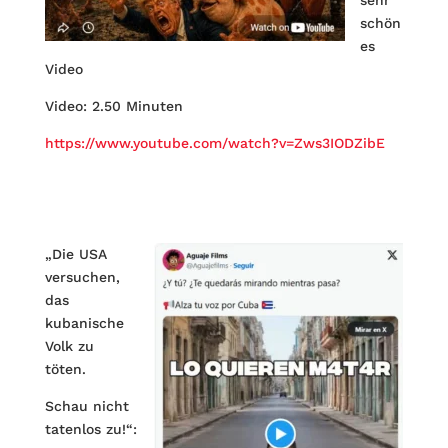
sehr
schön
es
Video
Video: 2.50 Minuten
https://www.youtube.com/watch?v=Zws3IODZibE
„Die USA
versuchen,
das
kubanische
Volk zu
töten.
Schau nicht
tatenlos zu!“: