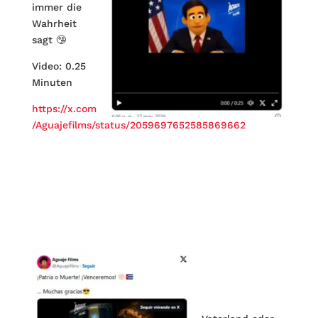
immer die
Wahrheit
sagt 🤥
Video: 0.25
Minuten
https://x.com
/Aguajefilms/status/2059697652585869662