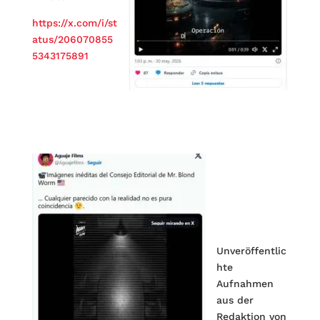
https://x.com/i/st
atus/206070855
5343175891
Unveröffentlic
hte
Aufnahmen
aus der
Redaktion von