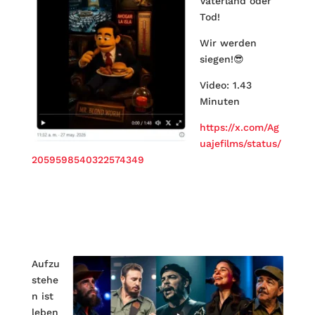
Vaterland oder
Tod!
Wir werden
siegen!😎
Video: 1.43
Minuten
https://x.com/Ag
uajefilms/status/
2059598540322574349
Aufzu
stehe
n ist
leben