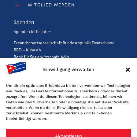
MITGLIED WERDEN
$
Spenden
Spenden bitte unter:
Freundschaftsgesellschaft Bundesrepublik Deutschland
BRD – Kuba e.V.
Bank für Sozialwirtschaft, Köln
IBAN: DE96 3702 0500 0001 2369 00, BIC: BFSWDE33XXX
Einwilligung verwalten
SPENDEN
$
Um dir ein optimales Erlebnis zu bieten, verwenden wir Technologien
wie Cookies, um Geräteinformationen zu speichern und/oder darauf
Kontakt
zuzugreifen. Wenn du diesen Technologien zustimmst, können wir
Daten wie das Surfverhalten oder eindeutige IDs auf dieser Website
Freundschaftsgesellschaft BRD-Kuba
verarbeiten. Wenn du deine Einwillligung nicht erteilst oder
Maybachstr. 159, 50670 Köln
zurückziehst, können bestimmte Merkmale und Funktionen
beeinträchtigt werden.
Tel. 0221-2405120, Fax 0221-6060080
E-Mail: info@fgbrdkuba.de
Akzeptieren