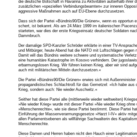
die deutsche Botschaft in Havanna zu Aktivitäten außerhalb ihrer
zusätzlichen »speziellen Verbindungsbeamten« zur inneren Opposit
aggressive Maßnahmen auch auf EU-Ebene durchzusetzen.
Dass sich der Partei »Bündnis90/Die Grünen«, wenn es opportun er
schert, ist bekannt. Als am 24.März 1999 im italienischen Piace
starteten, war dies der erste Kriegseinsatz deutscher Soldaten na
Dammbruch.
Der damalige SPD-Kanzler Schröder erklärte in einer TV-Ansprach
und Mitbürger, heute Abend hat die NATO mit Luftschlägen gegen m
Damit will das Bündnis weitere schwere und systematische Verlet
eine humanitäre Katastrophe im Kosovo verhindern. Der jugoslawisc
erbarmungslosen Krieg. Wir führen keinen Krieg, aber wir sind aufg
auch mit militärischen Mitteln durchzusetzen.«
Die Partei »Bündnis90/Die Grünen« erwies sich mit Außenminister 
propagandistisches Schlachtroß für das Gemetzel: »Ich habe aus de
Krieg, sondern auch: Nie wieder Auschwitz.«
Seither hat diese Partei alle (mittlerweile wieder weltweiten) Krie
»Nie wieder Krieg« wurde mit dieser Partei »Nie wieder Krieg ohne
»Menschenrechte«, wie sie diese Partei bestimmt. Diese Partei ha
Einführung der Massenverarmungsgesetze »Harzt I-IV« aktiv mitget
allen Parlamentsebenen als willfährige Sachwalterin des Kapitalis
Menschenrechte.
Diese Damen und Herren haben nicht den Hauch einer Legitimatio