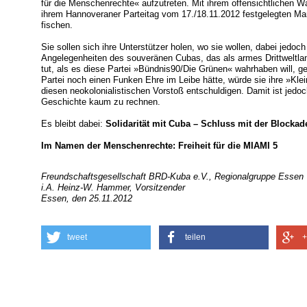
für die Menschenrechte« aufzutreten. Mit ihrem offensichtlichen 
ihrem Hannoveraner Parteitag vom 17./18.11.2012 festgelegten Ma
fischen.
Sie sollen sich ihre Unterstützer holen, wo sie wollen, dabei jedoch
Angelegenheiten des souveränen Cubas, das als armes Drittweltla
tut, als es diese Partei »Bündnis90/Die Grünen« wahrhaben will, ge
Partei noch einen Funken Ehre im Leibe hätte, würde sie ihre »Klei
diesen neokolonialistischen Vorstoß entschuldigen. Damit ist jedoc
Geschichte kaum zu rechnen.
Es bleibt dabei:
Solidarität mit Cuba – Schluss mit der Block
Im Namen der Menschenrechte: Freiheit für die MIAMI 5
Freundschaftsgesellschaft BRD-Kuba e.V., Regionalgruppe Essen
i.A. Heinz-W. Hammer, Vorsitzender
Essen, den 25.11.2012
tweet
teilen