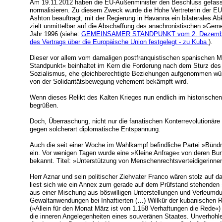
Am 19.11.2012 haben die EU-Außenminister den Beschluss gefass
normalisieren. Zu diesem Zweck wurde die Hohe Vertreterin der EU 
Ashton beauftragt, mit der Regierung in Havanna ein bilaterale
zielt unmittelbar auf die Abschaffung des anachronistischen »G
Jahr 1996 (siehe:
GEMEINSAMER STANDPUNKT vom 2. Dezember 19
des Vertrags über die Europäische Union festgelegt - zu Kuba
).
Dieser vor allem vom damaligen postfranquistischen spanischen Mi
Standpunkt« beinhaltet im Kern die Forderung nach dem Sturz des
Sozialismus, ehe gleichberechtigte Beziehungen aufgenommen würd
von der Solidaritätsbewegung vehement bekämpft wird.
Wenn dieses Relikt des Kalten Krieges nun endlich im historischen
begrüßen.
Doch, Überraschung, nicht nur die fanatischen Konterrevolutionär
gegen solcherart diplomatische Entspannung.
Auch die seit einer Woche im Wahlkampf befindliche Partei »Bündni
ein. Vor wenigen Tagen wurde eine »Kleine Anfrage« von deren Bu
bekannt. Titel: »Unterstützung von Menschenrechtsverteidigerinnen
Herr Aznar und sein politischer Ziehvater Franco wären stolz auf 
liest sich wie ein Annex zum gerade auf dem Prüfstand stehend
aus einer Mischung aus böswilligen Unterstellungen und Verleumdu
Gewaltanwendungen bei Inhaftierten (…) Willkür der kubanischen R
(»Allein für den Monat März ist von 1.158 Verhaftungen die Rede«)
die inneren Angelegenheiten eines souveränen Staates. Unverhohle