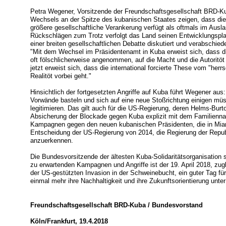
Petra Wegener, Vorsitzende der Freundschaftsgesellschaft BRD-Ku
Wechsels an der Spitze des kubanischen Staates zeigen, dass die 
größere gesellschaftliche Verankerung verfügt als oftmals im Aus
Rückschlägen zum Trotz verfolgt das Land seinen Entwicklungspla
einer breiten gesellschaftlichen Debatte diskutiert und verabschied
"Mit dem Wechsel im Präsidentenamt in Kuba erweist sich, dass die 
oft fölschlicherweise angenommen, auf die Macht und die Autoritö
jetzt erweist sich, dass die international forcierte These vom "her
Realitöt vorbei geht."
Hinsichtlich der fortgesetzten Angriffe auf Kuba führt Wegener au
Vorwände basteln und sich auf eine neue Stoßrichtung einigen mü
legitimieren. Das gilt auch für die US-Regierung, deren Helms-Bur
Absicherung der Blockade gegen Kuba explizit mit dem Familienna
Kampagnen gegen den neuen kubanischen Präsidenten, die in Miami
Entscheidung der US-Regierung von 2014, die Regierung der Repub
anzuerkennen.
Die Bundesvorsitzende der ältesten Kuba-Solidaritätsorganisation 
zu erwartenden Kampagnen und Angriffe ist der 19. April 2018, zug
der US-gestützten Invasion in der Schweinebucht, ein guter Tag fü
einmal mehr ihre Nachhaltigkeit und ihre Zukunftsorientierung unter
Freundschaftsgesellschaft BRD-Kuba / Bundesvorstand
Köln/Frankfurt, 19.4.2018