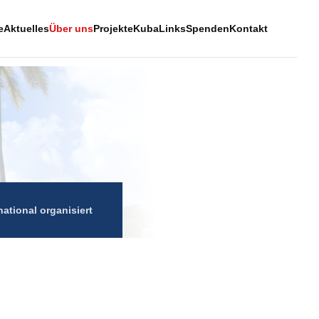
e
Aktuelles
Über uns
Projekte
Kuba
Links
Spenden
Kontakt
national organisiert