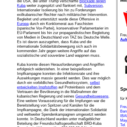
Mit
die USA, die unter Trump verschärfte
Blockade gegen
Kuba
weiter zugespitzt und flankiert mit,
Subversion
,
Internationaler Isolierung bis hin zu Forderungen
exilkubanischer Rechter nach militärischer Intervention.
Begleitet und unterstützt wurde diese Offensive in
Europa
durch ein Konklomerat aus Faschisten
(spanische Vox-Partei), konservativer Parlamentarier im
EU-Parlament bis hin zur propagandistischen Begleitung
Fre
von Medien in Deutschland von TAZ bis Deutsche Welle.
Auf
Es ist davon auszugehen, dass Kuba und die
internationale Solidaritätsbewegung sich auch im
kommenden Jahr gegen weitere Angriffe auf das
sozialistische und souveräne Land wappnen muss.
Kuba konnte diesen Herausforderungen und Angriffen
erfolgreich widerstehen. In einer beispiellosen
Impfkampagne konnten die Infektionsrate und ihre
Auswirkungen massiv gesenkt werden. Dies war möglich
durch ein vorbildliches Gesundheitssystem,
selbst
entwickelten Impfstoffen
auf Proteinbasis und dem
Sp
Vertrauen der Bevökerung in die Maßnahmen der
kubanischen Regierung und seines
Gesundheitswesens
.
für 
Eine weitere Voraussetzung für die Impfungen war die
Bereitstellung von Spritzen und Kanülen für die
Fre
Impfkampagne, die Dank der internationalen Solidarität
Bank
und weltweiter Spendenkampagnen umgesetzt werden
IBA
konnte. In Deutschland wurden unter maßgeblicher
May
Beteilung der Freundschaftsgesellschaft BRD-Kuba
Tel