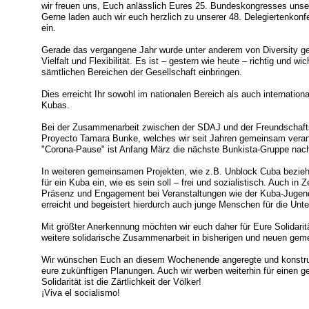
wir freuen uns, Euch anlässlich Eures 25. Bundeskongresses un
Gerne laden auch wir euch herzlich zu unserer 48. Delegiertenkon
ein.
Gerade das vergangene Jahr wurde unter anderem von Diversity gep
Vielfalt und Flexibilität. Es ist – gestern wie heute – richtig und w
sämtlichen Bereichen der Gesellschaft einbringen.
Dies erreicht Ihr sowohl im nationalen Bereich als auch internationa
Kubas.
Bei der Zusammenarbeit zwischen der SDAJ und der Freundschafts
Proyecto Tamara Bunke, welches wir seit Jahren gemeinsam verant
"Corona-Pause" ist Anfang März die nächste Bunkista-Gruppe nac
In weiteren gemeinsamen Projekten, wie z.B. Unblock Cuba bezieht
für ein Kuba ein, wie es sein soll – frei und sozialistisch. Auch in 
Präsenz und Engagement bei Veranstaltungen wie der Kuba-Jugendko
erreicht und begeistert hierdurch auch junge Menschen für die Unt
Mit größter Anerkennung möchten wir euch daher für Eure Solidari
weitere solidarische Zusammenarbeit in bisherigen und neuen gem
Wir wünschen Euch an diesem Wochenende angeregte und konstruk
eure zukünftigen Planungen. Auch wir werben weiterhin für einen
Solidarität ist die Zärtlichkeit der Völker!
¡Viva el socialismo!