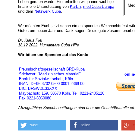
Leben gerufen wurde. Hier erhielten wir ja eine wichtige
Med
finanzielle Unterstützung von
KarEn
,
mediCuba-Europa
und dem
Netzwerk Cuba
.
Wir möchten Euch jetzt schon ein entspanntes Weihnachtsfest wü
Gute zum neuen Jahr und Dank sagen für die gute Zusammenarbeit
Dr. Klaus Piel
18.12.2022, Humanitäre Cuba Hilfe
Wir bitten um Spenden auf das Konto
Freundschaftsgesellschaft BRD-Kuba
Stichwort: "Medizinisches Material"
onlin
Bank für Sozialwirtschaft, Köln
IBAN: DE96 3702 0500 0001 2369 00
BIC: BFSWDE33XXX
Maybachstr. 159, 50670 Köln, Tel. 0221-2405120
Fax 0221-6060080
Abzugsfähige Spendenquittungen sind über die Geschäftsstelle erhä
tweet
teilen