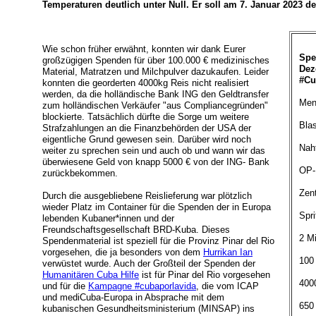
Temperaturen deutlich unter Null. Er soll am 7. Januar 2023 de
Wie schon früher erwähnt, konnten wir dank Eurer
Spe
großzügigen Spenden für über 100.000 € medizinisches
Dez
Material, Matratzen und Milchpulver dazukaufen. Leider
#Cu
konnten die georderten 4000kg Reis nicht realisiert
werden, da die holländische Bank ING den Geldtransfer
Men
zum holländischen Verkäufer "aus Compliancegründen"
blockierte. Tatsächlich dürfte die Sorge um weitere
Bla
Strafzahlungen an die Finanzbehörden der USA der
eigentliche Grund gewesen sein. Darüber wird noch
Nah
weiter zu sprechen sein und auch ob und wann wir das
überwiesene Geld von knapp 5000 € von der ING- Bank
OP-
zurückbekommen.
Zen
Durch die ausgebliebene Reislieferung war plötzlich
wieder Platz im Container für die Spenden der in Europa
Spri
lebenden Kubaner*innen und der
Freundschaftsgesellschaft BRD-Kuba. Dieses
2 M
Spendenmaterial ist speziell für die Provinz Pinar del Rio
vorgesehen, die ja besonders von dem
Hurrikan Ian
100
verwüstet wurde. Auch der Großteil der Spenden der
Humanitären Cuba Hilfe
ist für Pinar del Rio vorgesehen
400
und für die
Kampagne #cubaporlavida
, die vom ICAP
und mediCuba-Europa in Absprache mit dem
650
kubanischen Gesundheitsministerium (MINSAP) ins