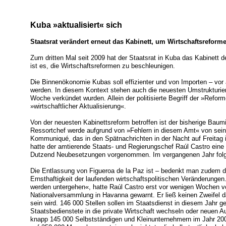
Kuba »aktualisiert« sich
Staatsrat verändert erneut das Kabinett, um Wirtschaftsreform
Zum dritten Mal seit 2009 hat der Staatsrat in Kuba das Kabinett d
ist es, die Wirtschaftsreformen zu beschleunigen.
Die Binnenökonomie Kubas soll effizienter und von Importen – vor
werden. In diesem Kontext stehen auch die neuesten Umstrukturie
Woche verkündet wurden. Allein der politisierte Begriff der »Refor
»wirtschaftlicher Aktualisierung«.
Von der neuesten Kabinettsreform betroffen ist der bisherige Baumi
Ressortchef werde aufgrund von »Fehlern in diesem Amt« von sein
Kommuniqué, das in den Spätnachrichten in der Nacht auf Freitag
hatte der amtierende Staats- und Regierungschef Raúl Castro ein
Dutzend Neubesetzungen vorgenommen. Im vergangenen Jahr folgt
Die Entlassung von Figueroa de la Paz ist – bedenkt man zudem di
Ernsthaftigkeit der laufenden wirtschaftspolitischen Veränderungen
werden untergehen«, hatte Raúl Castro erst vor wenigen Wochen v
Nationalversammlung in Havanna gewarnt. Er ließ keinen Zweifel d
sein wird. 146 000 Stellen sollen im Staatsdienst in diesem Jahr 
Staatsbedienstete in die private Wirtschaft wechseln oder neuen 
knapp 145 000 Selbstständigen und Kleinunternehmern im Jahr 20