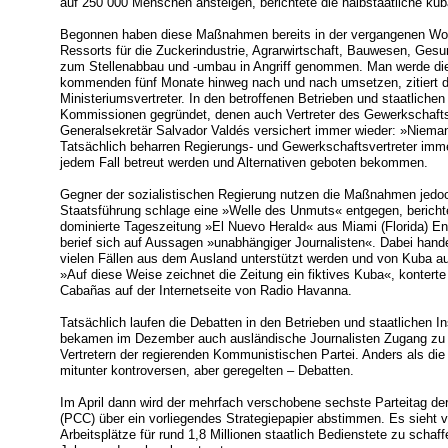
auf 250 000 Menschen ansteigen, berichtete die halbstaatliche ku
Begonnen haben diese Maßnahmen bereits in der vergangenen Woche
Ressorts für die Zuckerindustrie, Agrarwirtschaft, Bauwesen, Ges
zum Stellenabbau und -umbau in Angriff genommen. Man werde die
kommenden fünf Monate hinweg nach und nach umsetzen, zitiert 
Ministeriumsvertreter. In den betroffenen Betrieben und staatlich
Kommissionen gegründet, denen auch Vertreter des Gewerkschaf
Generalsekretär Salvador Valdés versichert immer wieder: »Nieman
Tatsächlich beharren Regierungs- und Gewerkschaftsvertreter imme
jedem Fall betreut werden und Alternativen geboten bekommen.
Gegner der sozialistischen Regierung nutzen die Maßnahmen je
Staatsführung schlage eine »Welle des Unmuts« entgegen, bericht
dominierte Tageszeitung »El Nuevo Herald« aus Miami (Florida) End
berief sich auf Aussagen »unabhängiger Journalisten«. Dabei handel
vielen Fällen aus dem Ausland unterstützt werden und von Kuba aus
»Auf diese Weise zeichnet die Zeitung ein fiktives Kuba«, kontert
Cabañas auf der Internetseite von Radio Havanna.
Tatsächlich laufen die Debatten in den Betrieben und staatlichen I
bekamen im Dezember auch ausländische Journalisten Zugang zu
Vertretern der regierenden Kommunistischen Partei. Anders als die 
mitunter kontroversen, aber geregelten – Debatten.
Im April dann wird der mehrfach verschobene sechste Parteitag d
(PCC) über ein vorliegendes Strategiepapier abstimmen. Es sieht 
Arbeitsplätze für rund 1,8 Millionen staatlich Bedienstete zu scha