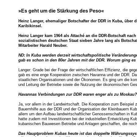
»Es geht um die Stärkung des Peso«
Heinz Langer, ehemaliger Botschafter der DDR in Kuba, über d
Karibikinsel.
Heinz Langer kam 1964 als Attaché an die DDR-Botschaft nach 
sozialistischen deutschen Staat sieben Jahre lang als Botschaf
Mitarbeiter Harald Neuber.
ND: In Kuba werden derzeit wirtschaftspolitische Veränderunge
gab es schon in den 80er Jahren mit der DDR. Worum ging es
Langer: Grade bei der Frage der wirtschaftlichen Effizienz, die geg
gab es eine enge Kooperation zwischen Havanna und der DDR. Das 
staatlichen Organisationen und der Ökonomen. Es ging um die konk
und Leitung der Betriebe sowie die Nutzung der ökonomischen Gese
Havannas Verbindungen zur DDR waren enger als zu Moskau?
Ja, vor allem in der Landwirtschaft. Die Kooperation zum Beispiel
Bauernhilfe aus der DDR und der Organisation der Kleinbauern Kub
allem um den Aufbau landwirtschaftlicher Genossenschaften in Kuba
hatte zudem mit Investitionen bei der industriellen Entwicklung Ku
kubanischen Bauwesen Betriebe und Anlagen geschaffen, die noch
Das Hauptproblem Kubas heute ist das doppelte Währungssyst