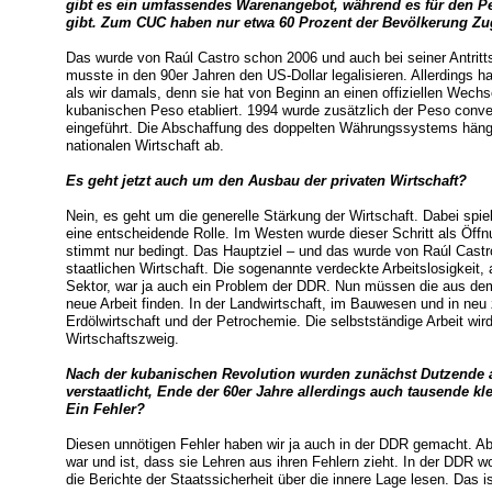
gibt es ein umfassendes Warenangebot, während es für den P
gibt. Zum CUC haben nur etwa 60 Prozent der Bevölkerung Z
Das wurde von Raúl Castro schon 2006 und auch bei seiner Antrit
musste in den 90er Jahren den US-Dollar legalisieren. Allerdings 
als wir damals, denn sie hat von Beginn an einen offiziellen Wec
kubanischen Peso etabliert. 1994 wurde zusätzlich der Peso conve
eingeführt. Die Abschaffung des doppelten Währungssystems hängt
nationalen Wirtschaft ab.
Es geht jetzt auch um den Ausbau der privaten Wirtschaft?
Nein, es geht um die generelle Stärkung der Wirtschaft. Dabei sp
eine entscheidende Rolle. Im Westen wurde dieser Schritt als Öffnu
stimmt nur bedingt. Das Hauptziel – und das wurde von Raúl Castro
staatlichen Wirtschaft. Die sogenannte verdeckte Arbeitslosigkeit, 
Sektor, war ja auch ein Problem der DDR. Nun müssen die aus dem
neue Arbeit finden. In der Landwirtschaft, im Bauwesen und in neu
Erdölwirtschaft und der Petrochemie. Die selbstständige Arbeit wir
Wirtschaftszweig.
Nach der kubanischen Revolution wurden zunächst Dutzende
verstaatlicht, Ende der 60er Jahre allerdings auch tausende k
Ein Fehler?
Diesen unnötigen Fehler haben wir ja auch in der DDR gemacht. A
war und ist, dass sie Lehren aus ihren Fehlern zieht. In der DDR
die Berichte der Staatssicherheit über die innere Lage lesen. Das 