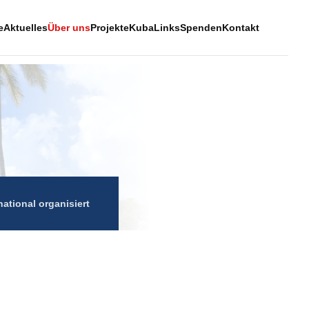
e
Aktuelles
Über uns
Projekte
Kuba
Links
Spenden
Kontakt
national organisiert