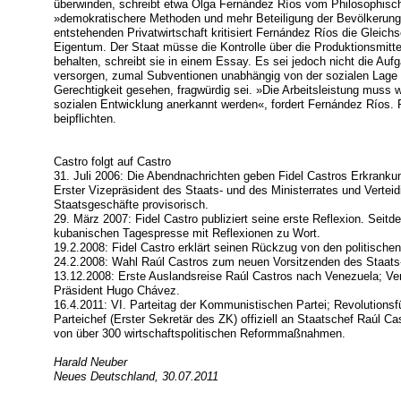
überwinden, schreibt etwa Olga Fernández Ríos vom Philosophischen
»demokratischere Methoden und mehr Beteiligung der Bevölkerung«
entstehenden Privatwirtschaft kritisiert Fernández Ríos die Gleic
Eigentum. Der Staat müsse die Kontrolle über die Produktionsmittel
behalten, schreibt sie in einem Essay. Es sei jedoch nicht die Au
versorgen, zumal Subventionen unabhängig von der sozialen Lage
Gerechtigkeit gesehen, fragwürdig sei. »Die Arbeitsleistung muss 
sozialen Entwicklung anerkannt werden«, fordert Fernández Ríos. 
beipflichten.
Castro folgt auf Castro
31. Juli 2006: Die Abendnachrichten geben Fidel Castros Erkranku
Erster Vizepräsident des Staats- und des Ministerrates und Vertei
Staatsgeschäfte provisorisch.
29. März 2007: Fidel Castro publiziert seine erste Reflexion. Seitd
kubanischen Tagespresse mit Reflexionen zu Wort.
19.2.2008: Fidel Castro erklärt seinen Rückzug von den politische
24.2.2008: Wahl Raúl Castros zum neuen Vorsitzenden des Staats-
13.12.2008: Erste Auslandsreise Raúl Castros nach Venezuela; V
Präsident Hugo Chávez.
16.4.2011: VI. Parteitag der Kommunistischen Partei; Revolutionsfü
Parteichef (Erster Sekretär des ZK) offiziell an Staatschef Raúl C
von über 300 wirtschaftspolitischen Reformmaßnahmen.
Harald Neuber
Neues Deutschland, 30.07.2011