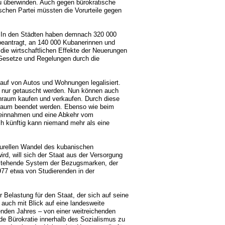
u überwinden. Auch gegen bürokratische
schen Partei müssten die Vorurteile gegen
r. In den Städten haben demnach 320 000
beantragt, an 140 000 Kubanerinnen und
ie wirtschaftlichen Effekte der Neuerungen
 Gesetze und Regelungen durch die
kauf von Autos und Wohnungen legalisiert.
– nur getauscht werden. Nun können auch
raum kaufen und verkaufen. Durch diese
nraum beendet werden. Ebenso wie beim
reinnahmen und eine Abkehr vom
uch künftig kann niemand mehr als eine
turellen Wandel des kubanischen
d, will sich der Staat aus der Versorgung
bestehende System der Bezugsmarken, der
1977 etwa von Studierenden in der
Belastung für den Staat, der sich auf seine
 auch mit Blick auf eine landesweite
den Jahres – von einer weitreichenden
e Bürokratie innerhalb des Sozialismus zu