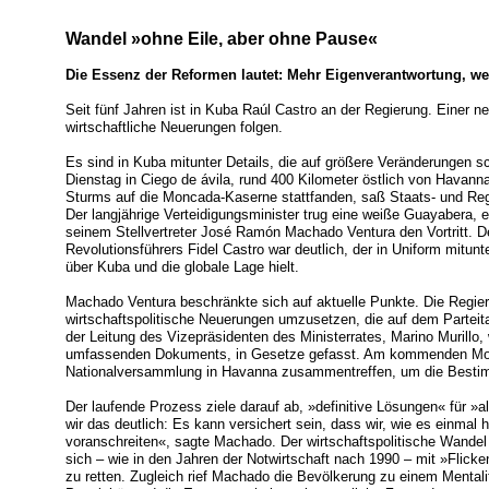
Wandel »ohne Eile, aber ohne Pause«
Die Essenz der Reformen lautet: Mehr Eigenverantwortung, wen
Seit fünf Jahren ist in Kuba Raúl Castro an der Regierung. Einer neu
wirtschaftliche Neuerungen folgen.
Es sind in Kuba mitunter Details, die auf größere Veränderungen 
Dienstag in Ciego de ávila, rund 400 Kilometer östlich von Havanna
Sturms auf die Moncada-Kaserne stattfanden, saß Staats- und Regi
Der langjährige Verteidigungsminister trug eine weiße Guayabera, 
seinem Stellvertreter José Ramón Machado Ventura den Vortritt. D
Revolutionsführers Fidel Castro war deutlich, der in Uniform mitu
über Kuba und die globale Lage hielt.
Machado Ventura beschränkte sich auf aktuelle Punkte. Die Regieru
wirtschaftspolitische Neuerungen umzusetzen, die auf dem Parteit
der Leitung des Vizepräsidenten des Ministerrates, Marino Murillo,
umfassenden Dokuments, in Gesetze gefasst. Am kommenden Mon
Nationalversammlung in Havanna zusammentreffen, um die Besti
Der laufende Prozess ziele darauf ab, »definitive Lösungen« für »
wir das deutlich: Es kann versichert sein, dass wir, wie es einmal
voranschreiten«, sagte Machado. Der wirtschaftspolitische Wande
sich – wie in den Jahren der Notwirtschaft nach 1990 – mit »Flicke
zu retten. Zugleich rief Machado die Bevölkerung zu einem Mental