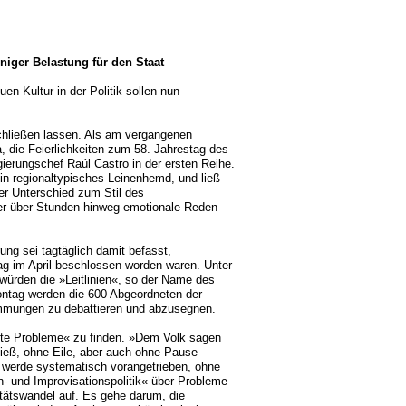
iger Belastung für den Staat
en Kultur in der Politik sollen nun
schließen lassen. Als am vergangenen
, die Feierlichkeiten zum 58. Jahrestag des
erungschef Raúl Castro in der ersten Reihe.
ein regionaltypisches Leinenhemd, und ließ
er Unterschied zum Stil des
nter über Stunden hinweg emotionale Reden
ng sei tagtäglich damit befasst,
ag im April beschlossen worden waren. Unter
 würden die »Leitlinien«, so der Name des
tag werden die 600 Abgeordneten der
mmungen zu debattieren und abzusegnen.
alte Probleme« zu finden. »Dem Volk sagen
 hieß, ohne Eile, aber auch ohne Pause
l werde systematisch vorangetrieben, ohne
n- und Improvisationspolitik« über Probleme
itätswandel auf. Es gehe darum, die