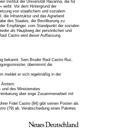
 Institut der Universität Havanna, die für
 wirbt. Vor dem Hintergrund der
hsetzung von staatlichem und sozialem
, die Infrastruktur und das Agrarland
fgabe des Staates, die Bevölkerung zu
 der Empfänger, vom Standpunkt der sozialen
wieder als Hauptweg der persönlichen und
Raúl Castro wird dieser Auffassung
ng bekannt. Sein Bruder Raúl Castro Ruz,
digungsminister, übernimmt die
em meldet er sich regelmäßig in der
n Ämtern.
 und des Ministerrates
ereinbarung über enge Zusammenarbeit mit
hrer Fidel Castro (84) gibt seinen Posten als
astro (79) ab. Verabschiedung eines Paketes