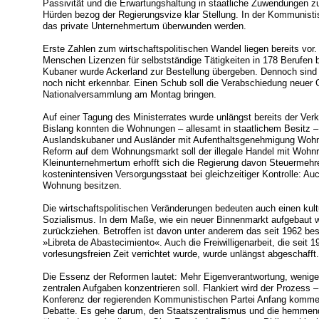
Passivität und die Erwartungshaltung in staatliche Zuwendungen z
Hürden bezog der Regierungsvize klar Stellung. In der Kommunisti
das private Unternehmertum überwunden werden.
Erste Zahlen zum wirtschaftspolitischen Wandel liegen bereits vo
Menschen Lizenzen für selbstständige Tätigkeiten in 178 Berufen 
Kubaner wurde Ackerland zur Bestellung übergeben. Dennoch sind d
noch nicht erkennbar. Einen Schub soll die Verabschiedung neuer
Nationalversammlung am Montag bringen.
Auf einer Tagung des Ministerrates wurde unlängst bereits der Ver
Bislang konnten die Wohnungen – allesamt in staatlichem Besitz 
Auslandskubaner und Ausländer mit Aufenthaltsgenehmigung Wohn
Reform auf dem Wohnungsmarkt soll der illegale Handel mit Woh
Kleinunternehmertum erhofft sich die Regierung davon Steuermeh
kostenintensiven Versorgungsstaat bei gleichzeitiger Kontrolle: A
Wohnung besitzen.
Die wirtschaftspolitischen Veränderungen bedeuten auch einen kul
Sozialismus. In dem Maße, wie ein neuer Binnenmarkt aufgebaut wir
zurückziehen. Betroffen ist davon unter anderem das seit 1962 
»Libreta de Abastecimiento«. Auch die Freiwilligenarbeit, die seit 
vorlesungsfreien Zeit verrichtet wurde, wurde unlängst abgeschafft.
Die Essenz der Reformen lautet: Mehr Eigenverantwortung, weniger 
zentralen Aufgaben konzentrieren soll. Flankiert wird der Prozess –
Konferenz der regierenden Kommunistischen Partei Anfang kommen
Debatte. Es gehe darum, den Staatszentralismus und die hemmend