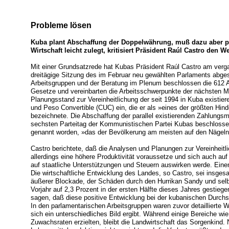
Probleme lösen
Kuba plant Abschaffung der Doppelwährung, muß dazu aber p
Wirtschaft leicht zulegt, kritisiert Präsident Raúl Castro den We
Mit einer Grundsatzrede hat Kubas Präsident Raúl Castro am verg
dreitägige Sitzung des im Februar neu gewählten Parlaments abge
Arbeitsgruppen und der Beratung im Plenum beschlossen die 612 
Gesetze und vereinbarten die Arbeitsschwerpunkte der nächsten M
Planungsstand zur Vereinheitlichung der seit 1994 in Kuba exist
und Peso Convertible (CUC) ein, die er als »eines der größten Hin
bezeichnete. Die Abschaffung der parallel existierenden Zahlungsmit
sechsten Parteitag der Kommunistischen Partei Kubas beschlosse
genannt worden, »das der Bevölkerung am meisten auf den Nägeln
Castro berichtete, daß die Analysen und Planungen zur Vereinheitl
allerdings eine höhere Produktivität voraussetze und sich auch au
auf staatliche Unterstützungen und Steuern auswirken werde. Einen 
Die wirtschaftliche Entwicklung des Landes, so Castro, sei insges
äußerer Blockade, der Schäden durch den Hurrikan Sandy und sel
Vorjahr auf 2,3 Prozent in der ersten Hälfte dieses Jahres gestieg
sagen, daß diese positive Entwicklung bei der kubanischen Durchs
In den parlamentarischen Arbeitsgruppen waren zuvor detaillierte 
sich ein unterschiedliches Bild ergibt. Während einige Bereiche wie
Zuwachsraten erzielten, bleibt die Landwirtschaft das Sorgenkind