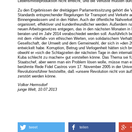
Lebensmittelproduktion nicht erreicht, und die Verluste müßten du
Zu den Ergebnissen der dreitägigen Parlamentssitzung gehört die V
Standards entsprechender Regelungen für Transport und Verkehr 
Binnengewässern und in den Häfen. Auch der öffentliche Nahverkeh
organisiert, effektiver und kundenfreundlicher werden. Außerdem 
neuen Arbeitsgesetzes entgegen, das in den nächsten Monaten i
beraten und im Jahr 2014 verabschiedet werden soll. Ausführlich b
mit dem »Verfall« von ethischen Werten, von solidarischem Verhalt
Gesellschaft, der Umwelt und dem Gemeinwohl, der sich in »den 2
entwickelt habe. Korruption, Betrug und Verlogenheit hätten sich 
obwohl er »sich die Schlagzeilen der nächsten Tage in den internati
Kuba schlecht zu machen« gut vorstellen könne. Das Thema sei f
Staatschef, aber wenn man ein Problem lösen wolle, müsse man es
berühmte Rede Fidel Castros vom 17. November 2005 in der Univer
Revolutionsführer feststellte, daß »unsere Revolution nicht von ä
zerstört werden könne.
Volker Hermsdorf
junge Welt, 10.07.2013
tweet
teilen