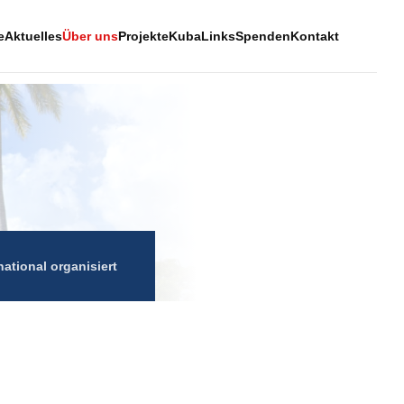
e
Aktuelles
Über uns
Projekte
Kuba
Links
Spenden
Kontakt
national organisiert