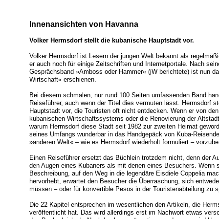
Innenansichten von Havanna
Volker Hermsdorf stellt die kubanische Hauptstadt vor.
Volker Hermsdorf ist Lesern der jungen Welt bekannt als regelmäß
er auch noch für einige Zeitschriften und Internetportale. Nach 
Gesprächsband »Amboss oder Hammer« (jW berichtete) ist nun das
Wirtschaft« erschienen.
Bei diesem schmalen, nur rund 100 Seiten umfassenden Band handel
Reiseführer, auch wenn der Titel dies vermuten lässt. Hermsdorf st
Hauptstadt vor, die Touristen oft nicht entdecken. Wenn er von de
kubanischen Wirtschaftssystems oder die Renovierung der Altstadt
warum Hermsdorf diese Stadt seit 1982 zur zweiten Heimat geworde
seines Umfangs wunderbar in das Handgepäck von Kuba-Reisenden 
»anderen Welt« – wie es Hermsdorf wiederholt formuliert – vorzuber
Einen Reiseführer ersetzt das Büchlein trotzdem nicht, denn der Au
den Augen eines Kubaners als mit denen eines Besuchers. Wenn sic
Beschreibung, auf den Weg in die legendäre Eisdiele Coppelia mac
hervorhebt, erwartet den Besucher die Überraschung, sich entweder
müssen – oder für konvertible Pesos in der Touristenabteilung zu
Die 22 Kapitel entsprechen im wesentlichen den Artikeln, die Herm
veröffentlicht hat. Das wird allerdings erst im Nachwort etwas ve