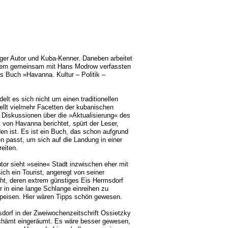
iger Autor und Kuba-Kenner. Daneben arbeitet
seinem gemeinsam mit Hans Modrow verfassten
 Buch »Havanna. Kultur – Politik –
t es sich nicht um einen traditionellen
ellt vielmehr Facetten der kubanischen
n Diskussionen über die »Aktualisierung« des
 von Havanna berichtet, spürt der Leser,
n ist. Es ist ein Buch, das schon aufgrund
passt, um sich auf die Landung in einer
eiten.
tor sieht »seine« Stadt inzwischen eher mit
h ein Tourist, angeregt von seiner
ht, deren extrem günstiges Eis Hermsdorf
 in eine lange Schlange einreihen zu
 speisen. Hier wären Tipps schön gewesen.
sdorf in der Zweiwochenzeitschrift Ossietzky
rschämt eingeräumt. Es wäre besser gewesen,