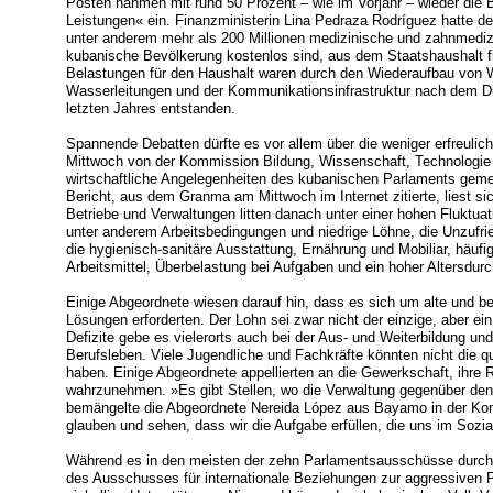
Posten nahmen mit rund 50 Prozent – wie im Vorjahr – wieder die 
Leistungen« ein. Finanzministerin Lina Pedraza Rodríguez hatte dem
unter anderem mehr als 200 Millionen medizinische und zahnmedizi
kubanische Bevölkerung kostenlos sind, aus dem Staatshaushalt f
Belastungen für den Haushalt waren durch den Wiederaufbau von
Wasserleitungen und der Kommunikationsinfrastruktur nach dem D
letzten Jahres entstanden.
Spannende Debatten dürfte es vor allem über die weniger erfreulich
Mittwoch von der Kommission Bildung, Wissenschaft, Technologie
wirtschaftliche Angelegenheiten des kubanischen Parlaments gemein
Bericht, aus dem Granma am Mittwoch im Internet zitierte, liest sic
Betriebe und Verwaltungen litten danach unter einer hohen Fluktuat
unter anderem Arbeitsbedingungen und niedrige Löhne, die Unzufri
die hygienisch-sanitäre Ausstattung, Ernährung und Mobiliar, häufi
Arbeitsmittel, Überbelastung bei Aufgaben und ein hoher Altersdurc
Einige Abgeordnete wiesen darauf hin, dass es sich um alte und b
Lösungen erforderten. Der Lohn sei zwar nicht der einzige, aber ei
Defizite gebe es vielerorts auch bei der Aus- und Weiterbildung 
Berufsleben. Viele Jugendliche und Fachkräfte könnten nicht die qua
haben. Einige Abgeordnete appellierten an die Gewerkschaft, ihre R
wahrzunehmen. »Es gibt Stellen, wo die Verwaltung gegenüber den 
bemängelte die Abgeordnete Nereida López aus Bayamo in der Ko
glauben und sehen, dass wir die Aufgabe erfüllen, die uns im Soz
Während es in den meisten der zehn Parlamentsausschüsse durcha
des Ausschusses für internationale Beziehungen zur aggressiven 