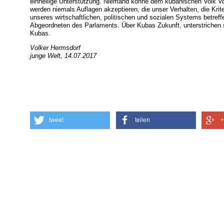
einhellige Unterstützung. Niemand könne dem kubanischen Volk Vor
werden niemals Auflagen akzeptieren, die unser Verhalten, die Kri
unseres wirtschaftlichen, politischen und sozialen Systems betreff
Abgeordneten des Parlaments. Über Kubas Zukunft, unterstrichen si
Kubas.
Volker Hermsdorf
junge Welt, 14.07.2017
tweet
teilen