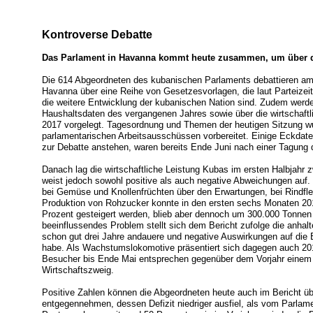
Kontroverse Debatte
Das Parlament in Havanna kommt heute zusammen, um über d
Die 614 Abgeordneten des kubanischen Parlaments debattieren am
Havanna über eine Reihe von Gesetzesvorlagen, die laut Parteize
die weitere Entwicklung der kubanischen Nation sind. Zudem werden
Haushaltsdaten des vergangenen Jahres sowie über die wirtschaftl
2017 vorgelegt. Tagesordnung und Themen der heutigen Sitzung w
parlamentarischen Arbeitsausschüssen vorbereitet. Einige Eckdaten
zur Debatte anstehen, waren bereits Ende Juni nach einer Tagung 
Danach lag die wirtschaftliche Leistung Kubas im ersten Halbjah
weist jedoch sowohl positive als auch negative Abweichungen auf. 
bei Gemüse und Knollenfrüchten über den Erwartungen, bei Rindfle
Produktion von Rohzucker konnte in den ersten sechs Monaten 2
Prozent gesteigert werden, blieb aber dennoch um 300.000 Tonnen
beeinflussendes Problem stellt sich dem Bericht zufolge die anhal
schon gut drei Jahre andauere und negative Auswirkungen auf die 
habe. Als Wachstumslokomotive präsentiert sich dagegen auch 201
Besucher bis Ende Mai entsprechen gegenüber dem Vorjahr einem
Wirtschaftszweig.
Positive Zahlen können die Abgeordneten heute auch im Bericht ü
entgegennehmen, dessen Defizit niedriger ausfiel, als vom Parla