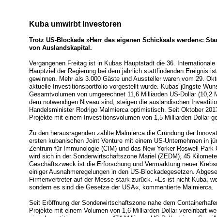
Kuba umwirbt Investoren
Trotz US-Blockade »Herr des eigenen Schicksals werden«: Staa
von Auslandskapital.
Vergangenen Freitag ist in Kubas Hauptstadt die 36. Internationa
Hauptziel der Regierung bei dem jährlich stattfindenden Ereignis i
gewinnen. Mehr als 3.000 Gäste und Aussteller waren vom 29. Okt
aktuelle Investitionsportfolio vorgestellt wurde. Kubas jüngste Wun
Gesamtvolumen von umgerechnet 11,6 Milliarden US-Dollar (10,2 M
dem notwendigen Niveau sind, steigen die ausländischen Investitio
Handelsminister Rodrigo Malmierca optimistisch. Seit Oktober 201
Projekte mit einem Investitionsvolumen von 1,5 Milliarden Dollar 
Zu den herausragenden zählte Malmierca die Gründung der Innovat
ersten kubanischen Joint Venture mit einem US-Unternehmen in jüng
Zentrum für Immunologie (CIM) und das New Yorker Roswell Park 
wird sich in der Sonderwirtschaftszone Mariel (ZEDM), 45 Kilomete
Geschäftszweck ist die Erforschung und Vermarktung neuer Krebs
einiger Ausnahmeregelungen in den US-Blockadegesetzen. Abgese
Firmenvertreter auf der Messe stark zurück. »Es ist nicht Kuba, w
sondern es sind die Gesetze der USA«, kommentierte Malmierca.
Seit Eröffnung der Sonderwirtschaftszone nahe dem Containerhafe
Projekte mit einem Volumen von 1,6 Milliarden Dollar vereinbart 