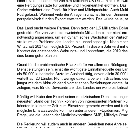
einer Investitionssumme von 474 Millionen US-Dollar hinzu. So wi
eine Fertigungsstätte für Sanitär- und Hygieneartikel eröffnen. D
Caribe errichtet eine Fabrik für Käse und Milchprodukte. Auch Mult
Fuß gefasst. Während viele der Anlagen zunächst für den Binnenmar
perspektivisch für den Export erweitert werden. Das würde neue, s
Das Land sucht weitere Partner. Denn trotz der 1,5 Milliarden Dolla
gesteckte Ziel von zwei- bis zweieinhalb Milliarden bisher nicht e
notwendig angesehen, um ein dynamisches Wachstum der Wirtschaft
strukturellen Probleme des Landes als unabdingbar gilt. Nach ein
Wirtschaft 2017 um lediglich 1,6 Prozent. In diesem Jahr wird mi
Kontext der anstehenden Währungs- und Lohnreform, die 2019 das 
dies keine guten Zahlen.
Grund für die problematische Bilanz dürfte vor allem der Rückgan
Dienstleistungen sein, einst die wichtigste Einnahmequelle des L
als 50.000 kubanische Ärzte im Ausland tätig, davon allein 30.000 
verteilt auf 23 Länder. Nicht wenige davon arbeiten in Brasilien, d
jüngst mit dem Abbruch der diplomatischen Beziehungen drohte. 
zulegen, was für die Devisenbilanz des Landes ein weiteres kritisc
Künftig will Kuba den Export seiner medizinischen Dienstleistung
neuesten Stand der Technik können von interessierten Partnern kü
könnten in kürzester Zeit zum Einsatzort gebracht werden und funk
mögliche Einsatzzwecke kommen unter anderem »Epidemien, Migra
Frage, wie die Leiterin der Medizinexportfirma SME, Milladys Orra
Die Regierung will zudem auch in anderen Bereichen neue Anreize f