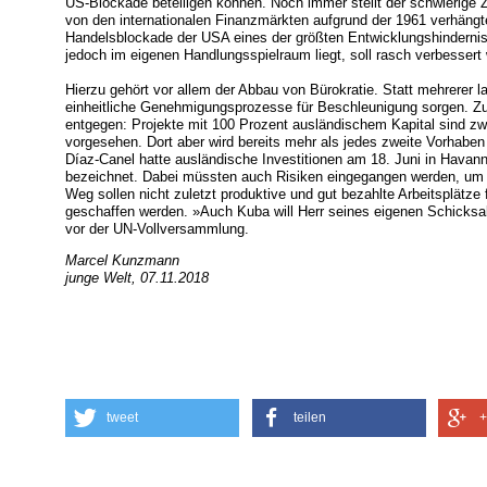
US-Blockade beteiligen können. Noch immer stellt der schwierige
von den internationalen Finanzmärkten aufgrund der 1961 verhäng
Handelsblockade der USA eines der größten Entwicklungshinderniss
jedoch im eigenen Handlungsspielraum liegt, soll rasch verbessert
Hierzu gehört vor allem der Abbau von Bürokratie. Statt mehrerer l
einheitliche Genehmigungsprozesse für Beschleunigung sorgen. 
entgegen: Projekte mit 100 Prozent ausländischem Kapital sind zwa
vorgesehen. Dort aber wird bereits mehr als jedes zweite Vorhaben i
Díaz-Canel hatte ausländische Investitionen am 18. Juni in Havanna
bezeichnet. Dabei müssten auch Risiken eingegangen werden, um
Weg sollen nicht zuletzt produktive und gut bezahlte Arbeitsplätze
geschaffen werden. »Auch Kuba will Herr seines eigenen Schicks
vor der UN-Vollversammlung.
Marcel Kunzmann
junge Welt, 07.11.2018
tweet
teilen