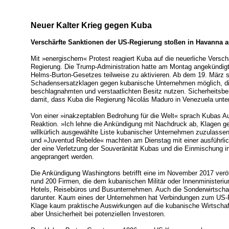
Neuer Kalter Krieg gegen Kuba
Verschärfte Sanktionen der US-Regierung stoßen in Havanna a
Mit »energischem« Protest reagiert Kuba auf die neuerliche Versch
Regierung. Die Trump-Administration hatte am Montag angekündigt,
Helms-Burton-Gesetzes teilweise zu aktivieren. Ab dem 19. März 
Schadensersatzklagen gegen kubanische Unternehmen möglich, di
beschlagnahmten und verstaatlichten Besitz nutzen. Sicherheitsbe
damit, dass Kuba die Regierung Nicolás Maduro in Venezuela unter
Von einer »inakzeptablen Bedrohung für die Welt« sprach Kubas Au
Reaktion. »Ich lehne die Ankündigung mit Nachdruck ab, Klagen g
willkürlich ausgewählte Liste kubanischer Unternehmen zuzulassen
und »Juventud Rebelde« machten am Dienstag mit einer ausführlic
der eine Verletzung der Souveränität Kubas und die Einmischung i
angeprangert werden.
Die Ankündigung Washingtons betrifft eine im November 2017 veröff
rund 200 Firmen, die dem kubanischen Militär oder Innenministeriu
Hotels, Reisebüros und Busunternehmen. Auch die Sonderwirtschaf
darunter. Kaum eines der Unternehmen hat Verbindungen zum US-F
Klage kaum praktische Auswirkungen auf die kubanische Wirtschaf
aber Unsicherheit bei potenziellen Investoren.