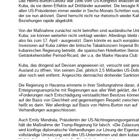
Das Helms-Burton-Gesetz war 1996 vom US-Kongress erlassen wor
Kuba, da sie deren Effekte auf Drittländer ausweitet. Die besagte 
allen US-Präsidenten immer wieder in Sechs-Monats-Schritten susp
der sie nun aktiviert. Damit herrscht nicht nur rhetorisch wieder Ka
Beziehungen rapide abgekühlt.
Von der Maßnahme zunächst nicht betroffen sind ausländische Un
Kuba; sie können weiterhin nicht verklagt werden. Allerdings bleibt
also bis zum 17. April - ausgesetzt. Dann könnte es auch europäi
Investoren auf Kuba zählen der britische Tabakkonzern Imperial Bra
kubanischen Regierung betreibt, die spanischen Hotelketten Iberos
Getränkehersteller Pernod-Ricard, der u.a. die Marke Havana Club w
Kuba, das dringend auf Devisen angewiesen ist, versucht seit gera
Ausland zu öffnen. Von seinem Ziel, jährlich 2,5 Milliarden US-Doll
aber noch weit entfernt. Angesichts demnächst drohender Sanktion
Die Regierung in Havanna erinnerte in ihrer Stellungnahme daran, 
Enteignungsansprüche mit Regierungen aus aller Welt geklärt, die
»Forderungen nach Entschädigung verstaatlichten Besitzes können
auf der Basis von Gleichheit und gegenseitigem Respekt zwische
heißt es darin. Wer allerdings auf Basis von Helms-Burton nun auf
Verhandlungen ausgeschlossen.
Auch Emily Mendrala, Präsidentin der US-Nichtregierungsorganisat
hält die Maßnahme der Trump-Regierung für falsch: »Die Zulassun
wird künftige diplomatische Verhandlungen zur Lösung der Eigentu
vollständige Umsetzung wird den US-Unternehmen und dem kubani