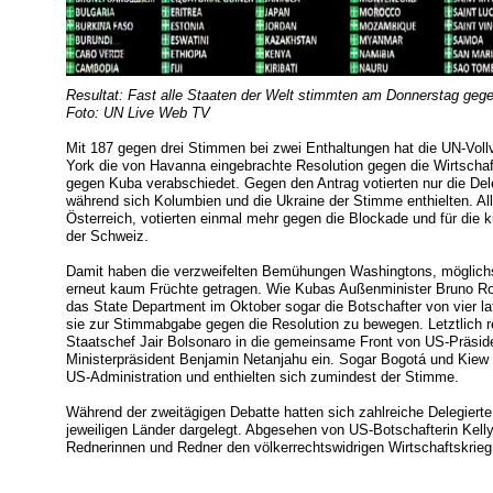
Resultat: Fast alle Staaten der Welt stimmten am Donnerstag geg
Foto: UN Live Web TV
Mit 187 gegen drei Stimmen bei zwei Enthaltungen hat die UN-Vo
York die von Havanna eingebrachte Resolution gegen die Wirtscha
gegen Kuba verabschiedet. Gegen den Antrag votierten nur die Dele
während sich Kolumbien und die Ukraine der Stimme enthielten. Al
Österreich, votierten einmal mehr gegen die Blockade und für die 
der Schweiz.
Damit haben die verzweifelten Bemühungen Washingtons, möglichs
erneut kaum Früchte getragen. Wie Kubas Außenminister Bruno Rod
das State Department im Oktober sogar die Botschafter von vier la
sie zur Stimmabgabe gegen die Resolution zu bewegen. Letztlich rei
Staatschef Jair Bolsonaro in die gemeinsame Front von US-Präsid
Ministerpräsident Benjamin Netanjahu ein. Sogar Bogotá und Kiew
US-Administration und enthielten sich zumindest der Stimme.
Während der zweitägigen Debatte hatten sich zahlreiche Delegierte
jeweiligen Länder dargelegt. Abgesehen von US-Botschafterin Kelly C
Rednerinnen und Redner den völkerrechtswidrigen Wirtschaftskrieg