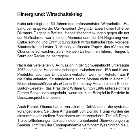
Hintergrund: Wirtschaftskrieg
Kuba unterliegt seit 60 Jahren der umfassendsten Wirtschafts-, Ha
Land verhängt wurde. US-Präsident Dwight D. Eisenhower hatte ber
Diktators Fulgencio Batista, Handelsbeschränkungen gegen die ne
der Maßnahmen war in einem Memorandum der US-Regierung vom 6
Enttäuschung und Entmutigung durch wirtschaftliche Not« vorgege
Staatssekretär Lester D. Mallory verfassten Papier, das »Verbot v
Ökonomie schwächen, zu sinkenden Einkommen führen, Hunger, E
Sturz der Regierung beitragen«.
Nach der vereitelten CIA-Invasion in der Schweinebucht untersagt
1962 sämtliche Handelsbeziehungen zwischen den USA und Kuba. 
Produkten auch aus Drittländern verboten, wenn ein Rohstoff aus 
die Kuba anlaufen, für mindestens sechs Monate nicht in einem U
Blockadebeschlüsse als »Cuban Democracy Act« in einem Bundes
Burton-Gesetz«, das Präsident William Clinton 1996 unterzeichnet
Firmen Sanktionen angedroht, wenn sie zum Beispiel in Betriebe in
Besitzansprüche erheben.
Auch Barack Obama hatte - vor allem in Drittländern - die system
vorangetrieben. Seit dem Amtsantritt von Donald Trump wurden di
einstimmig verurteilten Sanktionen weiter verschärft. Die US-Regi
Treibstofflieferungen abzuschneiden, unterbindet Überweisungen 
Banken. Inmitten der Coronapandemie verhindert Washington die L