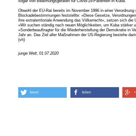
sogar von Beatmungsgeräten für Covid-19-Patienten in Kuba.
Obwohl der EU-Rat bereits im November 1996 in einer Verordnung 
Blockadebestimmungen feststellte: »Diese Gesetze, Verordnungen
ihre extraterritoriale Anwendung das Völkerrecht«, setzen sich di
»Wir suchen ständig nach neuen Möglichkeiten, um Kuba stärker u
»Sonderbeauftragter für die Wiederherstellung der Demokratie in V
Jahr an. Das Ziel aller Maßnahmen der US-Regierung bestehe darin
(vh)
junge Welt, 01.07.2020
tweet
teilen