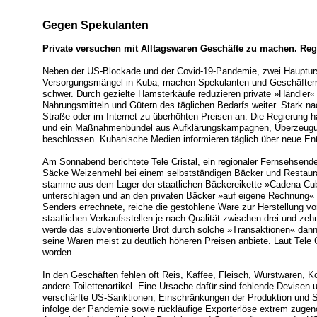
Gegen Spekulanten
Private versuchen mit Alltagswaren Geschäfte zu machen. Reg
Neben der US-Blockade und der Covid-19-Pandemie, zwei Hauptursa
Versorgungsmängel in Kuba, machen Spekulanten und Geschäfte
schwer. Durch gezielte Hamsterkäufe reduzieren private »Händler
Nahrungsmitteln und Gütern des täglichen Bedarfs weiter. Stark na
Straße oder im Internet zu überhöhten Preisen an. Die Regierung 
und ein Maßnahmenbündel aus Aufklärungskampagnen, Überzeugungs
beschlossen. Kubanische Medien informieren täglich über neue Ent
Am Sonnabend berichtete Tele Cristal, ein regionaler Fernsehsender
Säcke Weizenmehl bei einem selbstständigen Bäcker und Restaur
stamme aus dem Lager der staatlichen Bäckereikette »Cadena Cub
unterschlagen und an den privaten Bäcker »auf eigene Rechnung« v
Senders errechnete, reiche die gestohlene Ware zur Herstellung vo
staatlichen Verkaufsstellen je nach Qualität zwischen drei und zeh
werde das subventionierte Brot durch solche »Transaktionen« dann 
seine Waren meist zu deutlich höheren Preisen anbiete. Laut Tele C
worden.
In den Geschäften fehlen oft Reis, Kaffee, Fleisch, Wurstwaren, 
andere Toilettenartikel. Eine Ursache dafür sind fehlende Devisen u
verschärfte US-Sanktionen, Einschränkungen der Produktion und S
infolge der Pandemie sowie rückläufige Exporterlöse extrem zugen