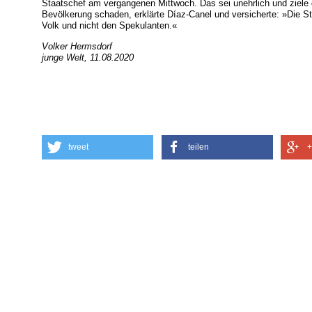
Staatschef am vergangenen Mittwoch. Das sei unehrlich und ziele d
Bevölkerung schaden, erklärte Díaz-Canel und versicherte: »Die S
Volk und nicht den Spekulanten.«
Volker Hermsdorf
junge Welt, 11.08.2020
tweet
teilen