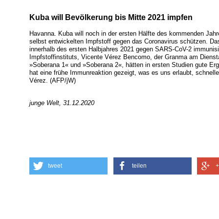
Kuba will Bevölkerung bis Mitte 2021 impfen
Havanna. Kuba will noch in der ersten Hälfte des kommenden Jah
selbst entwickelten Impfstoff gegen das Coronavirus schützen. D
innerhalb des ersten Halbjahres 2021 gegen SARS-CoV-2 immunisier
Impfstoffinstituts, Vicente Vérez Bencomo, der Granma am Diensta
»Soberana 1« und »Soberana 2«, hätten in ersten Studien gute Er
hat eine frühe Immunreaktion gezeigt, was es uns erlaubt, schnell
Vérez. (AFP/jW)
junge Welt, 31.12.2020
tweet
teilen