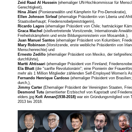
Zeid Raad Al Hussein
(ehemaliger UN-Hochkommissar für Menschen
Gerechtigkeit),
Hina Jilani
(Pionieranwältin und Kämpferin für Pro-Demokratie),
Ellen Johnson Sirleaf
(ehemalige Präsidentin von Liberia und Afr
Staatsoberhaupt; Friedensnobelpreisträgerin),
Ricardo Lagos
(ehemaliger Präsident von Chile; hartnäckiger Kä
Graca Machel
(stellvertretende Vorsitzende, Internationale Anwält
Freiheitskämpferin und erste Bildungsministerin von Mosambik.),
Juan Manuel Santos
(ehemaliger Präsident von Kolumbien; Friede
Mary Robinson
(Vorsitzende, erste weibliche Präsidentin von Ir
Menschenrechte) und
Ernesto Zedillo
(ehemaliger Präsident von Mexiko, der tiefgreife
durchführte),
Martti Ahtisaari
(ehemaliger Präsident von Finnland; Friedensnobelp
Ela Bhatt
(die "sanfte Revolutionärin"; eine Pionierin der Frauenf
mehr als 1 Million Mitglieder zählenden Self-Employed Women's Ass
Fernando Henrique Cardoso
(ehemaliger Präsident von Brasilien
durch,),
Jimmy Carter
(Ehemaliger Präsident der Vereinigten Staaten, Frie
Desmond Tutu
(emeritierter Erzbischof von Kapstadt und Friedensn
elders.jpg
Kofi Annan(1938-2018)
war ein Gründungsmitglied von T
2013 bis 2018.