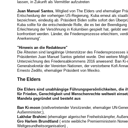
lassen, in Zukunft als Vermittler aufzutreten
Juan Manuel Santos
, Mitglied von The Elders und ehemaliger Prä
Entscheidung der vorherigen US-Regierung, Kuba erneut als staatl
bezeichnen, eindeutig ab. Präsident Biden sollte sofort den Überpr
Kuba sollte für die entscheidende Rolle, die es bei der Beendigung
Erleichterung der Versöhnung in Kolumbien gespielt hat, gelobt we
konfrontiert werden. Länder, die Friedensprozesse erleichtern, ve
Anerkennung“.
"Hinweis an die Redakteure"
Die Ältesten sind langjährige Unterstützer des Friedensprozesses
Präsidenten Juan Manuel Santos geleitet wurde. Drei weitere Mitgl
Unterzeichnung des Friedensabkommens 2016 anwesend: Ban Ki-mo
Generalsekretär der Vereinten Nationen, der verstorbene Kofi Anna
Ernesto Zedillo, ehemaliger Präsident von Mexiko.
The Elders
Die Elders sind unabhängige Führungspersönlichkeiten, die ih
für Frieden, Gerechtigkeit und Menschenrechte weltweit eins
Mandela gegründet und besteht aus
Ban Ki-moon
(stellvertretender Vorsitzender, ehemaliger UN-Gene
Außenminister;),
Lakhdar Brahimi
(ehemaliger algerischer Freiheitskämpfer, Außenm
Gro Harlem Brundtland
( erste weibliche Premierministerin Norw
Weltgesundheitsorganisation) ,