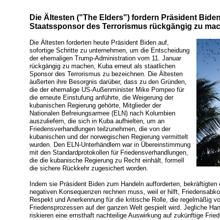
Die Ältesten ("The Elders") fordern Präsident Bide
Staatssponsor des Terrorismus rückgängig zu ma
Die Ältesten forderten heute Präsident Biden auf,
sofortige Schritte zu unternehmen, um die Entscheidung
der ehemaligen Trump-Administration vom 11. Januar
rückgängig zu machen, Kuba erneut als staatlichen
Sponsor des Terrorismus zu bezeichnen. Die Ältesten
äußerten ihre Besorgnis darüber, dass zu den Gründen,
die der ehemalige US-Außenminister Mike Pompeo für
die erneute Einstufung anführte, die Weigerung der
kubanischen Regierung gehörte, Mitglieder der
Nationalen Befreiungsarmee (ELN) nach Kolumbien
auszuliefern, die sich in Kuba aufhielten, um an
Friedensverhandlungen teilzunehmen, die von der
kubanischen und der norwegischen Regierung vermittelt
wurden. Den ELN-Unterhändlern war in Übereinstimmung
mit den Standardprotokollen für Friedensverhandlungen,
die die kubanische Regierung zu Recht einhält, formell
die sichere Rückkehr zugesichert worden.
Indem sie Präsident Biden zum Handeln aufforderten, bekräftigten d
negativen Konsequenzen rechnen muss, weil er hilft, Friedensabko
Respekt und Anerkennung für die kritische Rolle, die regelmäßig v
Friedensprozessen auf der ganzen Welt gespielt wird. Jegliche Han
riskieren eine ernsthaft nachteilige Auswirkung auf zukünftige Fr