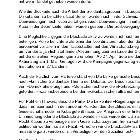
mit wem Handel getrieben werden dürfe.
Wie die Blockade auch die Arbeit der Solidaritätsgruppen in Europa
Diskutanten zu berichten. Laut Benelli würden sich in der Schwei
Überweisungen nach Kuba zu tätigen: Auch Überweisungen innerhal
Kuba in der Betreffzeile haben, würden gesperrt. Die Solibewegung
Eine Möglichkeit, gegen die Blockade aktiv zu werden, ist, sich
beteiligen. Pohle berichtete als einer der Koordinatoren über den de
europaweit vor allem in den Hauptstädten auf den Wirtschaftskr
um vor der alljährlich stattfinden Abstimmung über ein Ende der 
auf die einzelnen Regierungen zu erhöhen. Ab 27. April trete sie d
Aktionstag am 1. Mai. Getragen wird die Kampagne gegenwärtig vo
Institutionen in 27 Ländern.
Auch der kürzlich vom Parteivorstand von Die Linke gefasste Besc
nach »kritischer Solidarität« Thema der Debatte. Der Beschluss h
von »Demokratisierung« und »Menschenrechten« die »Fortsetzung d
gefordert – was insbesondere bei den exilkubanischen ultrarechten C
Für Pohl ein Hinweis, dass die Partei Die Linke ihre »Regierungsfähi
dass ihm aber auch in den anderen Punkten des Beschlusses ein po
Gesellschaftsmodell in Kuba gefehlt habe. Der Anspruch einer linken
Einmischung oder die Blockade zu wenden – das würde die EU zum
Recht Kubas zu verteidigen, sein Gesellschaftssystem frei zu wäh
politischer werden, so sein Fazit. »Brechen wir die Blockade!« als
müsste ergänzt werden um: »Verteidigen wir den Sozialismus!«