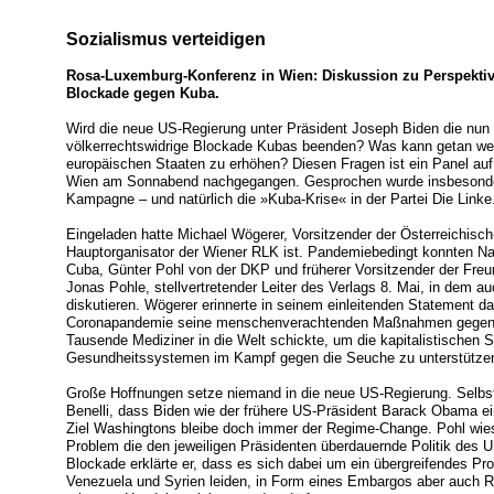
Sozialismus verteidigen
Rosa-Luxemburg-Konferenz in Wien: Diskussion zu Perspekt
Blockade gegen Kuba.
Wird die neue US-Regierung unter Präsident Joseph Biden die nun
völkerrechtswidrige Blockade Kubas beenden? Was kann getan we
europäischen Staaten zu erhöhen? Diesen Fragen ist ein Panel au
Wien am Sonnabend nachgegangen. Gesprochen wurde insbesondere 
Kampagne – und natürlich die »Kuba-Krise« in der Partei Die Linke
Eingeladen hatte Michael Wögerer, Vorsitzender der Österreichisc
Hauptorganisator der Wiener RLK ist. Pandemiebedingt konnten Nat
Cuba, Günter Pohl von der DKP und früherer Vorsitzender der Fre
Jonas Pohle, stellvertretender Leiter des Verlags 8. Mai, in dem a
diskutieren. Wögerer erinnerte in seinem einleitenden Statement d
Coronapandemie seine menschenverachtenden Maßnahmen gegen 
Tausende Mediziner in die Welt schickte, um die kapitalistischen 
Gesundheitssystemen im Kampf gegen die Seuche zu unterstütze
Große Hoffnungen setze niemand in die neue US-Regierung. Selb
Benelli, dass Biden wie der frühere US-Präsident Barack Obama 
Ziel Washingtons bleibe doch immer der Regime-Change. Pohl wies
Problem die den jeweiligen Präsidenten überdauernde Politik des U
Blockade erklärte er, dass es sich dabei um ein übergreifendes Pr
Venezuela und Syrien leiden, in Form eines Embargos aber auch Ru