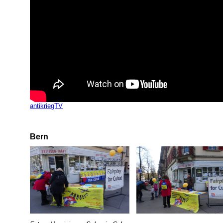
antikriegTV
Bern