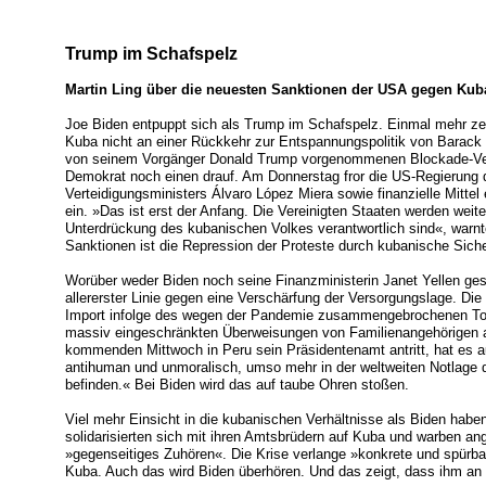
Trump im Schafspelz
Martin Ling über die neuesten Sanktionen der USA gegen Kub
Joe Biden entpuppt sich als Trump im Schafspelz. Einmal mehr ze
Kuba nicht an einer Rückkehr zur Entspannungspolitik von Barack 
von seinem Vorgänger Donald Trump vorgenommenen Blockade-Ve
Demokrat noch einen drauf. Am Donnerstag fror die US-Regierun
Verteidigungsministers Álvaro López Miera sowie finanzielle Mittel
ein. »Das ist erst der Anfang. Die Vereinigten Staaten werden weiter
Unterdrückung des kubanischen Volkes verantwortlich sind«, warnt
Sanktionen ist die Repression der Proteste durch kubanische Sicher
Worüber weder Biden noch seine Finanzministerin Janet Yellen ges
allererster Linie gegen eine Verschärfung der Versorgungslage. Die 
Import infolge des wegen der Pandemie zusammengebrochenen Tou
massiv eingeschränkten Überweisungen von Familienangehörigen a
kommenden Mittwoch in Peru sein Präsidentenamt antritt, hat es a
antihuman und unmoralisch, umso mehr in der weltweiten Notlage d
befinden.« Bei Biden wird das auf taube Ohren stoßen.
Viel mehr Einsicht in die kubanischen Verhältnisse als Biden habe
solidarisierten sich mit ihren Amtsbrüdern auf Kuba und warben a
»gegenseitiges Zuhören«. Die Krise verlange »konkrete und spürba
Kuba. Auch das wird Biden überhören. Und das zeigt, dass ihm an 