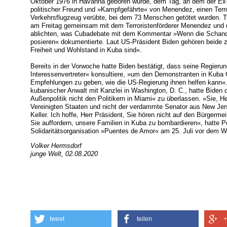
Oktober 1976 in Havanna geboren wurde, dem Tag, an dem der Ex-
politischer Freund und »Kampfgefährte« von Menendez, einen Terr
Verkehrsflugzeug verübte, bei dem 73 Menschen getötet wurden. T
am Freitag gemeinsam mit dem Terroristenförderer Menendez und 
ablichten, was Cubadebate mit dem Kommentar »Wenn die Schand
posieren« dokumentierte. Laut US-Präsident Biden gehören beide z
Freiheit und Wohlstand in Kuba sind«.
Bereits in der Vorwoche hatte Biden bestätigt, dass seine Regier
Interessenvertreter« konsultiere, »um den Demonstranten in Kuba
Empfehlungen zu geben, wie die US-Regierung ihnen helfen kann«. 
kubanischer Anwalt mit Kanzlei in Washington, D. C., hatte Biden d
Außenpolitik nicht den Politikern in Miami« zu überlassen. »Sie, He
Vereinigten Staaten und nicht der verdammte Senator aus New Jer
Keller. Ich hoffe, Herr Präsident, Sie hören nicht auf den Bürgermei
Sie auffordern, unsere Familien in Kuba zu bombardieren«, hatte P
Solidaritätsorganisation »Puentes de Amor« am 25. Juli vor dem W
Volker Hermsdorf
junge Welt, 02.08.2020
tweet
teilen