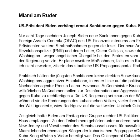
Miami am Ruder
US-Präsident Biden verhängt erneut Sanktionen gegen Kuba. 
Nur acht Tage nachdem Joseph Biden neue Sanktionen gegen Kuba 
Foreign Assets Control« (OFAC) des US-Finanzministeriums am Fre
Präsidenten weitere Strafmaßnahmen gegen die Insel. Der neue Angr
Revolutionspolizei (PNR) und deren Leiter, Oscar Callejas, sowie de
Washington - wegen angeblicher Übergriffe bei den Protesten vom 1
der Regierung setzte. Er plane »weitere Maßnahmen, falls es in K
ich nicht erwarte«, zitierte das staatliche US-Propagandaportal Ra
Praktisch hätten die jüngsten Sanktionen keine direkten Auswirkung
Washingtons aggressiver Eskalation«, in erster Linie auf die polit
Nachrichtenagentur Prensa Latina. Havannas Außenminister Bruno R
willkürlichen Maßnahmen sollen zur Desinformation und Aggressio
gegen Kuba zu rechtfertigen.« Die US-Regierung sei »nur an der Wah
während sie die Forderungen des kubanischen Volkes, vieler ihre
der Welt ignoriert«, wies Rodríguez auf die weltweiten Unblock-C
Zeitgleich hatte Biden am Freitag eine Gruppe rechter US-Politike
Haus empfangen. Zu den Teilnehmern gehörten unter anderem sein
New Jersey und Vorsitzender des Senatsausschusses für auswärti
Miami lebender ehemaliger Sänger der kubanischen Popgruppe »Ori
Kuba-Song »Patria y Vida« beteiligt war. Das Onlineportal Cubade