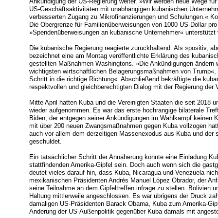
Ankündigung der US-Regierung weiter. »Wir werden neue Wege für 
US-Geschäftsaktivitäten mit unabhängigen kubanischen Unternehm
verbesserten Zugang zu Mikrofinanzierungen und Schulungen.« K
Die Obergrenze für Familienüberweisungen von 1000 US-Dollar pro
»Spendenüberweisungen an kubanische Unternehmer« unterstützt 
Die kubanische Regierung reagierte zurückhaltend. Als »positiv, ab
bezeichnet eine am Montag veröffentlichte Erklärung des kubanisc
gestellten Maßnahmen Washingtons. »Die Ankündigungen ändern w
wichtigsten wirtschaftlichen Belagerungsmaßnahmen von Trump«, h
Schritt in die richtige Richtung«. Abschließend bekräftigte die kub
respektvollen und gleichberechtigten Dialog mit der Regierung der 
Mitte April hatten Kuba und die Vereinigten Staaten die seit 2018
wieder aufgenommen. Es war das erste hochrangige bilaterale Tref
Biden, der entgegen seiner Ankündigungen im Wahlkampf keinen Ku
mit über 200 neuen Zwangsmaßnahmen gegen Kuba vollzogen hatte
auch vor allem dem derzeitigen Massenexodus aus Kuba und der s
geschuldet.
Ein tatsächlicher Schritt der Annäherung könnte eine Einladung K
stattfindenden Amerika-Gipfel sein. Doch auch wenn sich die gast
deutet vieles darauf hin, dass Kuba, Nicaragua und Venezuela nic
mexikanischen Präsidenten Andrés Manuel López Obrador, der Anf
seine Teilnahme an dem Gipfeltreffen infrage zu stellen. Bolivien 
Haltung mittlerweile angeschlossen. Es war übrigens der Druck zah
damaligen US-Präsidenten Barack Obama, Kuba zum Amerika-Gipfe
Änderung der US-Außenpolitik gegenüber Kuba damals mit angest