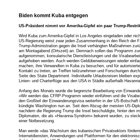
Biden kommt Kuba entgegen
US-Präsident nimmt vor Amerika-Gipfel ein paar Trump-Restri
Wird Kuba zum Amerika-Gipfel in Los Angeles eingeladen oder nich
US-Regierung weist zwar jeden Zusammenhang in den Reich der Fa
Trump-Administration gegen die Insel verhängten Maßnahmen zurü
am Montagabend (Ortszeit) an. Demnach sollen das Programm zu
aufgenommen, konsularische Dienstleistungen und die Visabearb
aufgehoben werden. Auch werden Geldüberweisungen wieder einfach
machen, ihre Verwandten in Kuba zu besuchen, und für autorisier
Kontakt zu treten, an Treffen teilzunehmen und Forschungen durchz
Seite des State Department. Individuelle Urlaubsreisen bleiben expl
Linien- und Charterflüge aus den USA in Städte außerhalb Havann
Anfang des Monats wurde die begrenzte Bearbeitung von Einwand
»Wir werden das CFRP-Programm wieder einführen und die Visabea
den Großteil der Einwanderungsvisa weiterhin in der US-Botschaft
kündigte Washington nun an. Seit dem Abzug der meisten US-Dip
nachdem die Regierung Trump die Insel beschuldigte, hinter den 
Diplomaten, die als »Havanna-Syndrom« bekannt wurden, zu stecken
einer Notbesetzung.
Man werde »das Wachstum des kubanischen Privatsektors fördern
Internetdiensten, Anwendungen und Plattformen für den elektronisc