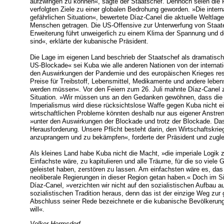
aufzwingen zu können«, sagte der Staatschef. Dennoch seien die 
verfolgten Ziele zu einer globalen Bedrohung geworden. »Die intern
gefährlichen Situation«, bewertete Díaz-Canel die aktuelle Weltlag
Menschen getragen. Die US-Offensive zur Unterwerfung von Staat
Erweiterung führt unweigerlich zu einem Klima der Spannung und d
sind«, erklärte der kubanische Präsident.
Die Lage im eigenen Land beschrieb der Staatschef als dramatisch.
US-Blockade« sei Kuba wie alle anderen Nationen von der internati
den Auswirkungen der Pandemie und des europäischen Krieges resul
Preise für Treibstoff, Lebensmittel, Medikamente und andere lebens
werden müssen«. Vor den Feiern zum 26. Juli mahnte Díaz-Canel zu
Situation. »Wir müssen uns an den Gedanken gewöhnen, dass die 
Imperialismus wird diese rücksichtslose Waffe gegen Kuba nicht ei
wirtschaftlichen Probleme könnten deshalb nur aus eigener Anstren
»unter den Auswirkungen der Blockade und trotz der Blockade. Das i
Herausforderung. Unsere Pflicht besteht darin, den Wirtschaftskrie
anzuprangern und zu bekämpfen«, forderte der Präsident und zugl
Als kleines Land habe Kuba nicht die Macht, »die imperiale Logik
Einfachste wäre, zu kapitulieren und alle Träume, für die so viel
geleistet haben, zerstören zu lassen. Am einfachsten wäre es, das
neoliberale Regierungen in dieser Region getan haben.« Doch im Si
Díaz-Canel, »verzichten wir nicht auf den sozialistischen Aufbau a
sozialistischen Tradition heraus, denn das ist der einzige Weg zu
Abschluss seiner Rede bezeichnete er die kubanische Bevölkerung 
will«.
Volker Hermsdorf