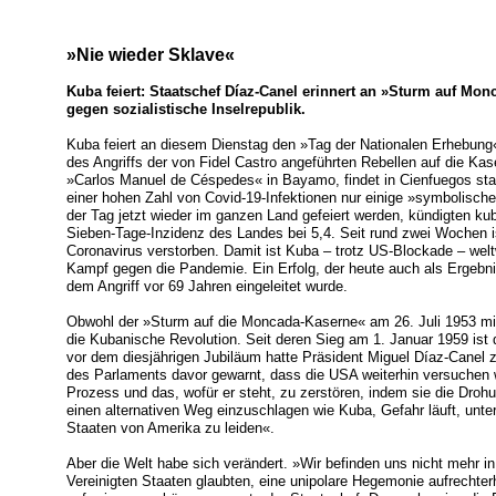
»Nie wieder Sklave«
Kuba feiert: Staatschef Díaz-Canel erinnert an »Sturm auf Mon
gegen sozialistische Inselrepublik.
Kuba feiert an diesem Dienstag den »Tag der Nationalen Erhebung«
des Angriffs der von Fidel Castro angeführten Rebellen auf die K
»Carlos Manuel de Céspedes« in Bayamo, findet in Cienfuegos st
einer hohen Zahl von Covid-19-Infektionen nur einige »symbolisch
der Tag jetzt wieder im ganzen Land gefeiert werden, kündigten k
Sieben-Tage-Inzidenz des Landes bei 5,4. Seit rund zwei Wochen 
Coronavirus verstorben. Damit ist Kuba – trotz US-Blockade – weltw
Kampf gegen die Pandemie. Ein Erfolg, der heute auch als Ergebnis 
dem Angriff vor 69 Jahren eingeleitet wurde.
Obwohl der »Sturm auf die Moncada-Kaserne« am 26. Juli 1953 militär
die Kubanische Revolution. Seit deren Sieg am 1. Januar 1959 ist d
vor dem diesjährigen Jubiläum hatte Präsident Miguel Díaz-Canel 
des Parlaments davor gewarnt, dass die USA weiterhin versuchen 
Prozess und das, wofür er steht, zu zerstören, indem sie die Droh
einen alternativen Weg einzuschlagen wie Kuba, Gefahr läuft, unter
Staaten von Amerika zu leiden«.
Aber die Welt habe sich verändert. »Wir befinden uns nicht mehr in
Vereinigten Staaten glaubten, eine unipolare Hegemonie aufrechter