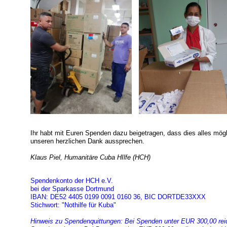
Ihr habt mit Euren Spenden dazu beigetragen, dass dies alles mög
unseren herzlichen Dank aussprechen.
Klaus Piel, Humanitäre Cuba HIlfe (HCH)
Spendenkonto der HCH e.V.
bei der Sparkasse Dortmund
IBAN: DE52 4405 0199 0091 0160 36, BIC DORTDE33XXX
Stichwort: "Nothilfe für Kuba"
Hinweis zu Spendenquittungen: Bei Spenden unter EUR 300,00 rei