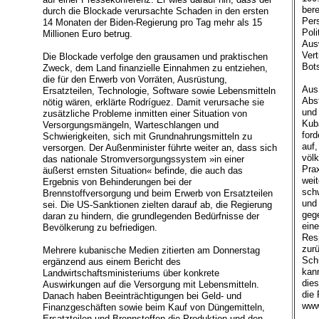
bere
durch die Blockade verursachte Schaden in den ersten
Per
14 Monaten der Biden-Regierung pro Tag mehr als 15
Poli
Millionen Euro betrug.
Aus
Ver
Die Blockade verfolge den grausamen und praktischen
Bots
Zweck, dem Land finanzielle Einnahmen zu entziehen,
die für den Erwerb von Vorräten, Ausrüstung,
Aus
Ersatzteilen, Technologie, Software sowie Lebensmitteln
Abs
nötig wären, erklärte Rodríguez. Damit verursache sie
und
zusätzliche Probleme inmitten einer Situation von
Kub
Versorgungsmängeln, Warteschlangen und
ford
Schwierigkeiten, sich mit Grundnahrungsmitteln zu
auf,
versorgen. Der Außenminister führte weiter an, dass sich
völk
das nationale Stromversorgungssystem »in einer
Pra
äußerst ernsten Situation« befinde, die auch das
weit
Ergebnis von Behinderungen bei der
sch
Brennstoffversorgung und beim Erwerb von Ersatzteilen
und
sei. Die US-Sanktionen zielten darauf ab, die Regierung
geg
daran zu hindern, die grundlegenden Bedürfnisse der
eine
Bevölkerung zu befriedigen.
Res
zur
Mehrere kubanische Medien zitierten am Donnerstag
Sch
ergänzend aus einem Bericht des
kann
Landwirtschaftsministeriums über konkrete
die
Auswirkungen auf die Versorgung mit Lebensmitteln.
die 
Danach haben Beeinträchtigungen bei Geld- und
www
Finanzgeschäften sowie beim Kauf von Düngemitteln,
Ersatzteilen und Brennstoffen die Produktion und den