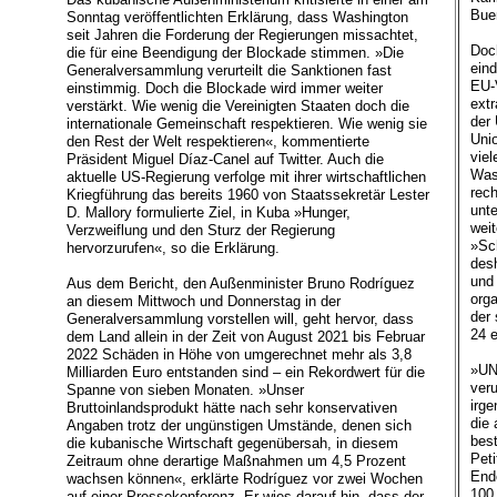
Bue
Sonntag veröffentlichten Erklärung, dass Washington
seit Jahren die Forderung der Regierungen missachtet,
Doch
die für eine Beendigung der Blockade stimmen. »Die
ein
Generalversammlung verurteilt die Sanktionen fast
EU-V
einstimmig. Doch die Blockade wird immer weiter
ext
verstärkt. Wie wenig die Vereinigten Staaten doch die
der
internationale Gemeinschaft respektieren. Wie wenig sie
Unio
den Rest der Welt respektieren«, kommentierte
vie
Präsident Miguel Díaz-Canel auf Twitter. Auch die
Was
aktuelle US-Regierung verfolge mit ihrer wirtschaftlichen
rec
Kriegführung das bereits 1960 von Staatssekretär Lester
unt
D. Mallory formulierte Ziel, in Kuba »Hunger,
weit
Verzweiflung und den Sturz der Regierung
»Sch
hervorzurufen«, so die Erklärung.
des
und 
Aus dem Bericht, den Außenminister Bruno Rodríguez
org
an diesem Mittwoch und Donnerstag in der
der 
Generalversammlung vorstellen will, geht hervor, dass
24 e
dem Land allein in der Zeit von August 2021 bis Februar
2022 Schäden in Höhe von umgerechnet mehr als 3,8
»UN
Milliarden Euro entstanden sind – ein Rekordwert für die
veru
Spanne von sieben Monaten. »Unser
irg
Bruttoinlandsprodukt hätte nach sehr konservativen
die 
Angaben trotz der ungünstigen Umstände, denen sich
best
die kubanische Wirtschaft gegenübersah, in diesem
Peti
Zeitraum ohne derartige Maßnahmen um 4,5 Prozent
End
wachsen können«, erklärte Rodríguez vor zwei Wochen
100
auf einer Pressekonferenz. Er wies darauf hin, dass der