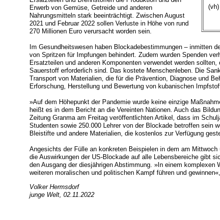
(vh)
Erwerb von Gemüse, Getreide und anderen
Nahrungsmitteln stark beeinträchtigt. Zwischen August
2021 und Februar 2022 sollen Verluste in Höhe von rund
270 Millionen Euro verursacht worden sein.
Im Gesundheitswesen haben Blockadebestimmungen – inmitten des
von Spritzen für Impfungen behindert. Zudem wurden Spenden verhi
Ersatzteilen und anderen Komponenten verwendet werden sollten, 
Sauerstoff erforderlich sind. Das kostete Menschenleben. Die San
Transport von Materialien, die für die Prävention, Diagnose und Be
Erforschung, Herstellung und Bewertung von kubanischen Impfstoff
»Auf dem Höhepunkt der Pandemie wurde keine einzige Maßnahme 
heißt es in dem Bericht an die Vereinten Nationen. Auch das Bildu
Zeitung Granma am Freitag veröffentlichten Artikel, dass im Schulj
Studenten sowie 250.000 Lehrer von der Blockade betroffen sein we
Bleistifte und andere Materialien, die kostenlos zur Verfügung geste
Angesichts der Fülle an konkreten Beispielen in dem am Mittwoch 
die Auswirkungen der US-Blockade auf alle Lebensbereiche gibt si
den Ausgang der diesjährigen Abstimmung. »In einem komplexen We
weiteren moralischen und politischen Kampf führen und gewinnen«,
Volker Hermsdorf
junge Welt, 02.11.2022