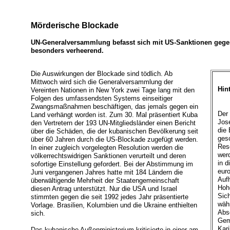
Mörderische Blockade
UN-Generalversammlung befasst sich mit US-Sanktionen geg
besonders verheerend.
Die Auswirkungen der Blockade sind tödlich. Ab
Mittwoch wird sich die Generalversammlung der
Hin
Vereinten Nationen in New York zwei Tage lang mit den
Folgen des umfassendsten Systems einseitiger
Zwangsmaßnahmen beschäftigen, das jemals gegen ein
Der
Land verhängt worden ist. Zum 30. Mal präsentiert Kuba
Jose
den Vertretern der 193 UN-Mitgliedsländer einen Bericht
die
über die Schäden, die der kubanischen Bevölkerung seit
ges
über 60 Jahren durch die US-Blockade zugefügt werden.
Res
In einer zugleich vorgelegten Resolution werden die
wer
völkerrechtswidrigen Sanktionen verurteilt und deren
in 
sofortige Einstellung gefordert. Bei der Abstimmung im
euro
Juni vergangenen Jahres hatte mit 184 Ländern die
Aufh
überwältigende Mehrheit der Staatengemeinschaft
Hohe
diesen Antrag unterstützt. Nur die USA und Israel
Sic
stimmten gegen die seit 1992 jedes Jahr präsentierte
wäh
Vorlage. Brasilien, Kolumbien und die Ukraine enthielten
Absc
sich.
Gem
Kar
Das kubanische Außenministerium kritisierte in einer am