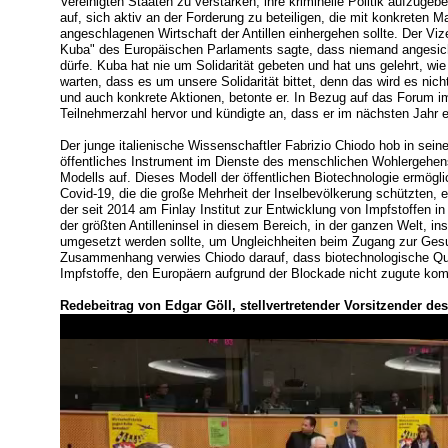
Vereinigten Staaten zu verstärken, ihre kriminelle Politik aufzugebe
auf, sich aktiv an der Forderung zu beteiligen, die mit konkreten
angeschlagenen Wirtschaft der Antillen einhergehen sollte. Der Vi
Kuba" des Europäischen Parlaments sagte, dass niemand angesicht
dürfe. Kuba hat nie um Solidarität gebeten und hat uns gelehrt, wie 
warten, dass es um unsere Solidarität bittet, denn das wird es nich
und auch konkrete Aktionen, betonte er. In Bezug auf das Forum 
Teilnehmerzahl hervor und kündigte an, dass er im nächsten Jahr e
Der junge italienische Wissenschaftler Fabrizio Chiodo hob in sein
öffentliches Instrument im Dienste des menschlichen Wohlergehen
Modells auf. Dieses Modell der öffentlichen Biotechnologie ermögl
Covid-19, die die große Mehrheit der Inselbevölkerung schützten, e
der seit 2014 am Finlay Institut zur Entwicklung von Impfstoffen in
der größten Antilleninsel in diesem Bereich, in der ganzen Welt, 
umgesetzt werden sollte, um Ungleichheiten beim Zugang zur Gesu
Zusammenhang verwies Chiodo darauf, dass biotechnologische Qual
Impfstoffe, den Europäern aufgrund der Blockade nicht zugute ko
Redebeitrag von Edgar Göll, stellvertretender Vorsitzender 