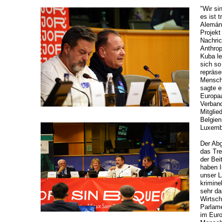
"Wir si
es ist 
Alemán,
Projekt
Nachric
Anthrop
Kuba le
sich so
repräse
Mensche
sagte e
Europaa
Verban
Mitglie
Belgien
Luxembu
Der Abg
das Tre
der Bei
haben I
unser L
krimine
sehr da
Wirtsc
Parlame
im Euro