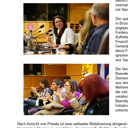
Mensch
interna
mit Na
Der sp
in Brüs
angepra
Forderu
Aufhebu
Finanzb
General
diese F
ignorie
aus Sp
Die Ver
Beendet
Donners
aus ei
Mehrere
die sei
verabsc
Beendig
Initiat
unterstü
Nach Ansicht von Pineda ist eine weltweite Mobilisierung dringend 