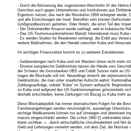
- Durch die Aktivierung des sogenannten Abschnitts III des Helm
Gerichten auch gegen Unternehmen und Institutionen aus Drittlän
Eigentum nutzen, das nach der Revolution 1959 enteignet wurde. Da
und alle Einrichtungen der Insel. Betroffen sein können Dorfschulen
Großgrundbesitzern gehörten. Oder Hotels, die einst Teil des Imp
- Der Onlinehändler Amazon wurde verklagt, weil er kubanische Hol
- Das US-Tourismusunternehmen Mariott International muss Kuba 
- Es werden Strafen für Reedereien verhängt, die Erdöl aus Venez
weitere Maßnahmen, die den Handel zwischen Kuba und Venezuela 
Im wichtigen Finanzsektor kommt es zu weiteren Eskalationen:
- Geldsendungen nach Kuba sind mit Western Union nicht mehr mö
- Diverse europäische Geldinstitute lassen die Hände vom Geschäft
der Schweiz die Grossbanken UBS und Crédit Suisse mehr an US-O
tragen die Blockade voll mit. Neuerdings erreicht der erpresseris
Geldinstitute, die man unter staatlicher Aufsicht wähnt: Kantonal
Zahlungsaufträge, sobald "Kuba" im System auftaucht; Begründun
zu Kuba sind aufgrund des US-Sanktionsregimes grösstenteils nic
deshalb entschieden, keine Zahlungen mit Bezug zu Kuba mehr au
Diese Blockadepolitik hat immer dramatischere Folgen für die Be
Familienangehörigen werden verunmöglicht, auswärtige Unterstützun
wichtige Medikamente können nur auf Umwegen und überteuert imp
massiv eingeschränkt werden. Die schon 1960 (!) verkündete böse A
klarer sichtbar: «…durch wirtschaftliche Unzufriedenheit und Not
Geld und Lieferungen verwehrt werden, mit dem Ziel, die Nominal- 