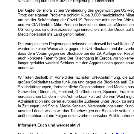
Verzweiflung und den Sturz der Regierung zu bewirken».
Der Gipfel der moralischen Verelendung des gegenwärtigen US-Reg
Trotz der eigenen Probleme schickt Kuba 3.000 medizinische Mitar
um bei der Bekämpfung der Covid-19-Pandemie mitzuhelfen. Wie r
und Ex-CIA-Direktor Mike Pompeo bezeichnet dies als «Menschenha
US-Kongress eine Gesetzesvorlage einreichen, mit der Druck auf 
Medizinpersonal ins Land geholt haben.
Die europäischen Regierungen belassen es derweil bei wohlfeilen 
werden in keiner Weise aktiv gegen die US-Blockade und ihre verh
dass dem Votum gegen die Blockade bei der 29. Auflage der Resol
auch konkrete Taten folgen: Der Kriechgang in Europa vor völkerr
länger geduldet werden! Schluss mit den Aggressionen gegen souv
anderswo.
Wir rufen deshalb im Vorfeld der nächsten UN-Abstimmung, die au
großen Solidaritätsaktion für Kuba und gegen die Blockade auf! G
Solidaritätsgruppen, fortschrittliche Organisationen und Medien au
Schweden, Dänemark, Finnland, Großbritannien, Spanien, Frankrei
europäischen Ländern – die Aufmerksamkeit auf die von Washingto
Administration und deren europäische Zudiener unter Druck zu se
in Zeitungen und Social Media-Kanälen, Veranstaltungen und Kund
unserer Länder wollen wir das Totschweigen der Blockade seitens
unübersehbar auf die Folgen solch verbrecherischer Politik aufm
Informiert Euch und werdet aktiv!