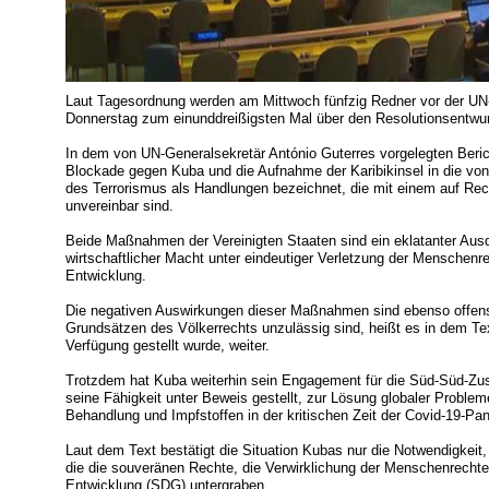
Laut Tagesordnung werden am Mittwoch fünfzig Redner vor der 
Donnerstag zum einunddreißigsten Mal über den Resolutionsentw
In dem von UN-Generalsekretär António Guterres vorgelegten Beric
Blockade gegen Kuba und die Aufnahme der Karibikinsel in die vo
des Terrorismus als Handlungen bezeichnet, die mit einem auf Rec
unvereinbar sind.
Beide Maßnahmen der Vereinigten Staaten sind ein eklatanter Ausd
wirtschaftlicher Macht unter eindeutiger Verletzung der Menschenre
Entwicklung.
Die negativen Auswirkungen dieser Maßnahmen sind ebenso offensi
Grundsätzen des Völkerrechts unzulässig sind, heißt es in dem Tex
Verfügung gestellt wurde, weiter.
Trotzdem hat Kuba weiterhin sein Engagement für die Süd-Süd-Zu
seine Fähigkeit unter Beweis gestellt, zur Lösung globaler Probl
Behandlung und Impfstoffen in der kritischen Zeit der Covid-19-Pa
Laut dem Text bestätigt die Situation Kubas nur die Notwendigke
die die souveränen Rechte, die Verwirklichung der Menschenrechte 
Entwicklung (SDG) untergraben.