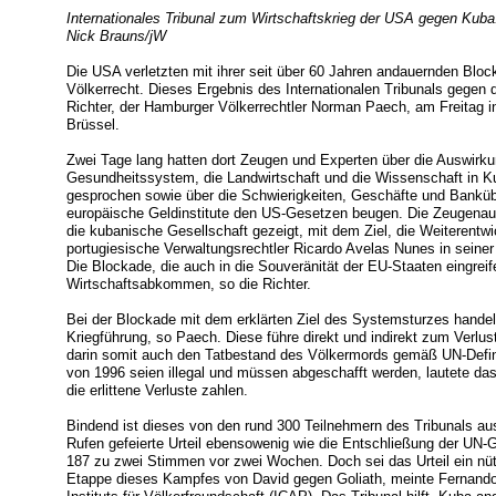
Internationales Tribunal zum Wirtschaftskrieg der USA gegen Kuba
Nick Brauns/jW
Die USA verletzten mit ihrer seit über 60 Jahren andauernden Blo
Völkerrecht. Dieses Ergebnis des Internationalen Tribunals gegen
Richter, der Hamburger Völkerrechtler Norman Paech, am Freitag
Brüssel.
Zwei Tage lang hatten dort Zeugen und Experten über die Auswirk
Gesundheitssystem, die Landwirtschaft und die Wissenschaft in Ku
gesprochen sowie über die Schwierigkeiten, Geschäfte und Banküb
europäische Geldinstitute den US-Gesetzen beugen. Die Zeugenauss
die kubanische Gesellschaft gezeigt, mit dem Ziel, die Weiterentw
portugiesische Verwaltungsrechtler Ricardo Avelas Nunes in seiner
Die Blockade, die auch in die Souveränität der EU-Staaten eingrei
Wirtschaftsabkommen, so die Richter.
Bei der Blockade mit dem erklärten Ziel des Systemsturzes handel
Kriegführung, so Paech. Diese führe direkt und indirekt zum Verlu
darin somit auch den Tatbestand des Völkermords gemäß UN-Defin
von 1996 seien illegal und müssen abgeschafft werden, lautete das 
die erlittene Verluste zahlen.
Bindend ist dieses von den rund 300 Teilnehmern des Tribunals au
Rufen gefeierte Urteil ebensowenig wie die Entschließung der UN
187 zu zwei Stimmen vor zwei Wochen. Doch sei das Urteil ein nüt
Etappe dieses Kampfes von David gegen Goliath, meinte Fernand