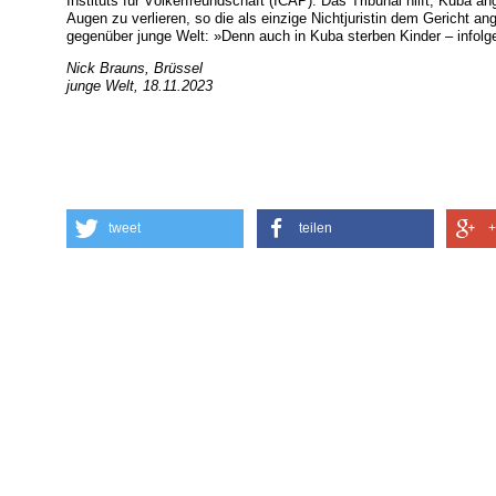
Instituts für Völkerfreundschaft (ICAP). Das Tribunal hilft, Kuba a
Augen zu verlieren, so die als einzige Nichtjuristin dem Gericht a
gegenüber junge Welt: »Denn auch in Kuba sterben Kinder – infolg
Nick Brauns, Brüssel
junge Welt, 18.11.2023
tweet
teilen