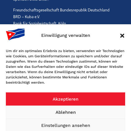
Freundschaftsgesellschaft Bundesrepublik Deutschland
BRD – Kuba e.V.
Bank für Sozialwirtschaft, Köln
IBAN: DE96 3702 0500 0001 2369 00, BIC: BFSWDE33XXX
Einwilligung verwalten
SPENDEN
$
Um dir ein optimales Erlebnis zu bieten, verwenden wir Technologien
wie Cookies, um Geräteinformationen zu speichern und/oder darauf
Kontakt
zuzugreifen. Wenn du diesen Technologien zustimmst, können wir
Daten wie das Surfverhalten oder eindeutige IDs auf dieser Website
Freundschaftsgesellschaft BRD-Kuba
verarbeiten. Wenn du deine Einwillligung nicht erteilst oder
Maybachstr. 159, 50670 Köln
zurückziehst, können bestimmte Merkmale und Funktionen
beeinträchtigt werden.
Tel. 0221-2405120, Fax 0221-6060080
E-Mail: info@fgbrdkuba.de
Akzeptieren
Ablehnen
Einstellungen ansehen