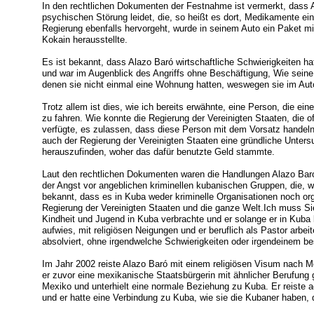
In den rechtlichen Dokumenten der Festnahme ist vermerkt, dass Al
psychischen Störung leidet, die, so heißt es dort, Medikamente 
Regierung ebenfalls hervorgeht, wurde in seinem Auto ein Paket m
Kokain herausstellte.
Es ist bekannt, dass Alazo Baró wirtschaftliche Schwierigkeiten hat
und war im Augenblick des Angriffs ohne Beschäftigung, Wie seine 
denen sie nicht einmal eine Wohnung hatten, weswegen sie im Au
Trotz allem ist dies, wie ich bereits erwähnte, eine Person, die ei
zu fahren. Wie konnte die Regierung der Vereinigten Staaten, die o
verfügte, es zulassen, dass diese Person mit dem Vorsatz handeln
auch der Regierung der Vereinigten Staaten eine gründliche Unter
herauszufinden, woher das dafür benutzte Geld stammte.
Laut den rechtlichen Dokumenten waren die Handlungen Alazo Ba
der Angst vor angeblichen kriminellen kubanischen Gruppen, die, wie
bekannt, dass es in Kuba weder kriminelle Organisationen noch org
Regierung der Vereinigten Staaten und die ganze Welt.Ich muss Si
Kindheit und Jugend in Kuba verbrachte und er solange er in Kuba l
aufwies, mit religiösen Neigungen und er beruflich als Pastor arbeit
absolviert, ohne irgendwelche Schwierigkeiten oder irgendeinem 
Im Jahr 2002 reiste Alazo Baró mit einem religiösen Visum nach 
er zuvor eine mexikanische Staatsbürgerin mit ähnlicher Berufung g
Mexiko und unterhielt eine normale Beziehung zu Kuba. Er reiste a
und er hatte eine Verbindung zu Kuba, wie sie die Kubaner haben, 