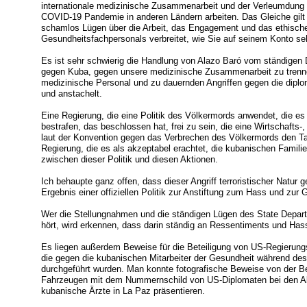
internationale medizinische Zusammenarbeit und der Verleumdung u
COVID-19 Pandemie in anderen Ländern arbeiten. Das Gleiche gilt f
schamlos Lügen über die Arbeit, das Engagement und das ethisc
Gesundheitsfachpersonals verbreitet, wie Sie auf seinem Konto s
Es ist sehr schwierig die Handlung von Alazo Baró vom ständigen
gegen Kuba, gegen unsere medizinische Zusammenarbeit zu trenn
medizinische Personal und zu dauernden Angriffen gegen die diplo
und anstachelt.
Eine Regierung, die eine Politik des Völkermords anwendet, die es 
bestrafen, das beschlossen hat, frei zu sein, die eine Wirtschafts
laut der Konvention gegen das Verbrechen des Völkermords den Tat
Regierung, die es als akzeptabel erachtet, die kubanischen Famili
zwischen dieser Politik und diesen Aktionen.
Ich behaupte ganz offen, dass dieser Angriff terroristischer Natur
Ergebnis einer offiziellen Politik zur Anstiftung zum Hass und zur
Wer die Stellungnahmen und die ständigen Lügen des State Depart
hört, wird erkennen, dass darin ständig an Ressentiments und Hass
Es liegen außerdem Beweise für die Beteiligung von US-Regierun
die gegen die kubanischen Mitarbeiter der Gesundheit während des 
durchgeführt wurden. Man konnte fotografische Beweise von der B
Fahrzeugen mit dem Nummernschild von US-Diplomaten bei den Ak
kubanische Ärzte in La Paz präsentieren.