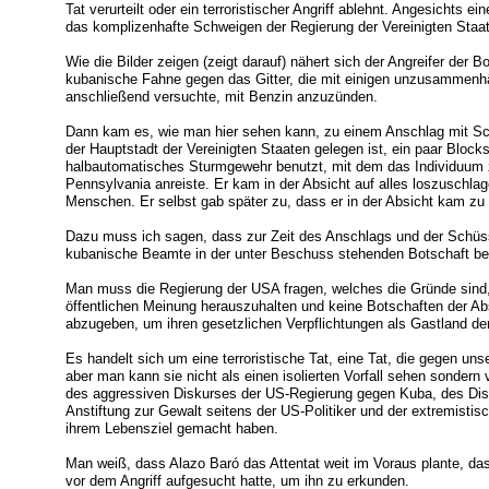
Tat verurteilt oder ein terroristischer Angriff ablehnt. Angesichts ei
das komplizenhafte Schweigen der Regierung der Vereinigten Staa
Wie die Bilder zeigen (zeigt darauf) nähert sich der Angreifer der Bo
kubanische Fahne gegen das Gitter, die mit einigen unzusammenh
anschließend versuchte, mit Benzin anzuzünden.
Dann kam es, wie man hier sehen kann, zu einem Anschlag mit Sch
der Hauptstadt der Vereinigten Staaten gelegen ist, ein paar Blo
halbautomatisches Sturmgewehr benutzt, mit dem das Individuum
Pennsylvania anreiste. Er kam in der Absicht auf alles loszuschl
Menschen. Er selbst gab später zu, dass er in der Absicht kam zu 
Dazu muss ich sagen, dass zur Zeit des Anschlags und der Schüsse
kubanische Beamte in der unter Beschuss stehenden Botschaft be
Man muss die Regierung der USA fragen, welches die Gründe sind,
öffentlichen Meinung herauszuhalten und keine Botschaften der Ab
abzugeben, um ihren gesetzlichen Verpflichtungen als Gastland d
Es handelt sich um eine terroristische Tat, eine Tat, die gegen u
aber man kann sie nicht als einen isolierten Vorfall sehen sondern 
des aggressiven Diskurses der US-Regierung gegen Kuba, des Dis
Anstiftung zur Gewalt seitens der US-Politiker und der extremistis
ihrem Lebensziel gemacht haben.
Man weiß, dass Alazo Baró das Attentat weit im Voraus plante, 
vor dem Angriff aufgesucht hatte, um ihn zu erkunden.