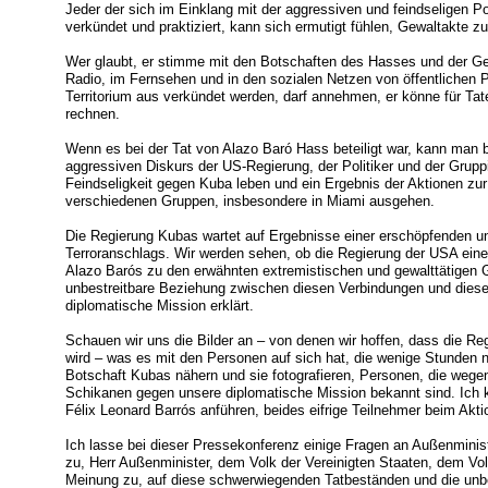
Jeder der sich im Einklang mit der aggressiven und feindseligen Pol
verkündet und praktiziert, kann sich ermutigt fühlen, Gewaltakte z
Wer glaubt, er stimme mit den Botschaften des Hasses und der Gew
Radio, im Fernsehen und in den sozialen Netzen von öffentlichen
Territorium aus verkündet werden, darf annehmen, er könne für Tat
rechnen.
Wenn es bei der Tat von Alazo Baró Hass beteiligt war, kann man 
aggressiven Diskurs der US-Regierung, der Politiker und der Grupp
Feindseligkeit gegen Kuba leben und ein Ergebnis der Aktionen zur
verschiedenen Gruppen, insbesondere in Miami ausgehen.
Die Regierung Kubas wartet auf Ergebnisse einer erschöpfenden u
Terroranschlags. Wir werden sehen, ob die Regierung der USA eine
Alazo Barós zu den erwähnten extremistischen und gewalttätigen G
unbestreitbare Beziehung zwischen diesen Verbindungen und diese
diplomatische Mission erklärt.
Schauen wir uns die Bilder an – von denen wir hoffen, dass die Re
wird – was es mit den Personen auf sich hat, die wenige Stunden n
Botschaft Kubas nähern und sie fotografieren, Personen, die wege
Schikanen gegen unsere diplomatische Mission bekannt sind. Ich
Félix Leonard Barrós anführen, beides eifrige Teilnehmer beim Ak
Ich lasse bei dieser Pressekonferenz einige Fragen an Außenmin
zu, Herr Außenminister, dem Volk der Vereinigten Staaten, dem Vol
Meinung zu, auf diese schwerwiegenden Tatbeständen und die unbe