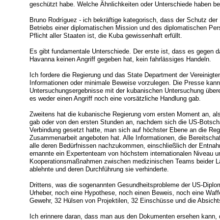
geschützt habe. Welche Ähnlichkeiten oder Unterschiede haben bei
Bruno Rodríguez - ich bekräftige kategorisch, dass der Schutz de
Betriebs einer diplomatischen Mission und des diplomatischen Pers
Pflicht aller Staaten ist, die Kuba gewissenhaft erfüllt.
Es gibt fundamentale Unterschiede. Der erste ist, dass es gegen 
Havanna keinen Angriff gegeben hat, kein fahrlässiges Handeln.
Ich fordere die Regierung und das State Department der Vereinigte
Informationen oder minimale Beweise vorzulegen. Die Presse kan
Untersuchungsergebnisse mit der kubanischen Untersuchung übere
es weder einen Angriff noch eine vorsätzliche Handlung gab.
Zweitens hat die kubanische Regierung vom ersten Moment an, als
gab oder von den ersten Stunden an, nachdem sich die US-Botsch
Verbindung gesetzt hatte, man sich auf höchster Ebene an die Reg
Zusammenarbeit angeboten hat. Alle Informationen, die Bereitsch
alle deren Bedürfnissen nachzukommen, einschließlich der Entna
ernannte ein Expertenteam von höchstem internationalen Niveau u
Kooperationsmaßnahmen zwischen medizinischen Teams beider Län
ablehnte und deren Durchführung sie verhinderte.
Drittens, was die sogenannten Gesundheitsprobleme der US-Diplom
Urheber, noch eine Hypothese, noch einen Beweis, noch eine Waffe.
Gewehr, 32 Hülsen von Projektilen, 32 Einschüsse und die Absicht
Ich erinnere daran, dass man aus den Dokumenten ersehen kann, 