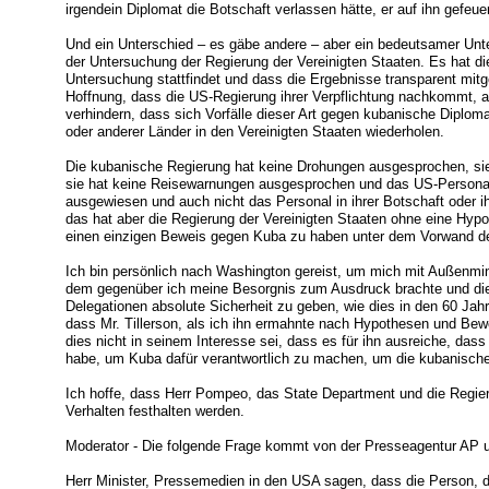
irgendein Diplomat die Botschaft verlassen hätte, er auf ihn gefeuer
Und ein Unterschied – es gäbe andere – aber ein bedeutsamer Unte
der Untersuchung der Regierung der Vereinigten Staaten. Es hat di
Untersuchung stattfindet und dass die Ergebnisse transparent mitg
Hoffnung, dass die US-Regierung ihrer Verpflichtung nachkommt,
verhindern, dass sich Vorfälle dieser Art gegen kubanische Diplo
oder anderer Länder in den Vereinigten Staaten wiederholen.
Die kubanische Regierung hat keine Drohungen ausgesprochen, s
sie hat keine Reisewarnungen ausgesprochen und das US-Personal
ausgewiesen und auch nicht das Personal in ihrer Botschaft oder i
das hat aber die Regierung der Vereinigten Staaten ohne eine Hyp
einen einzigen Beweis gegen Kuba zu haben unter dem Vorwand de
Ich bin persönlich nach Washington gereist, um mich mit Außenminis
dem gegenüber ich meine Besorgnis zum Ausdruck brachte und di
Delegationen absolute Sicherheit zu geben, wie dies in den 60 Jahr
dass Mr. Tillerson, als ich ihn ermahnte nach Hypothesen und Bew
dies nicht in seinem Interesse sei, dass es für ihn ausreiche, dass
habe, um Kuba dafür verantwortlich zu machen, um die kubanische
Ich hoffe, dass Herr Pompeo, das State Department und die Regie
Verhalten festhalten werden.
Moderator - Die folgende Frage kommt von der Presseagentur AP u
Herr Minister, Pressemedien in den USA sagen, dass die Person, di