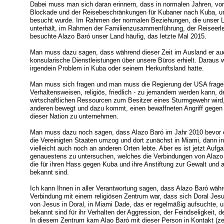
Dabei muss man sich daran erinnern, dass in normalen Jahren, v
Blockade und der Reisebeschränkungen für Kubaner nach Kuba, un
besucht wurde. Im Rahmen der normalen Beziehungen, die unser 
unterhält, im Rahmen der Familienzusammenführung, der Reiseerle
besuchte Alazo Baró unser Land häufig, das letzte Mal 2015.
Man muss dazu sagen, dass während dieser Zeit im Ausland er auc
konsularische Dienstleistungen über unsere Büros erhielt. Daraus w
irgendein Problem in Kuba oder seinem Herkunftsland hatte.
Man muss sich fragen und man muss die Regierung der USA fragen
Verhaltensweisen, religiös, friedlich - zu jemandem werden kann, 
wirtschaftlichen Ressourcen zum Besitzer eines Sturmgewehr wird
anderen bewegt und dazu kommt, einen bewaffneten Angriff gegen e
dieser Nation zu unternehmen.
Man muss dazu noch sagen, dass Alazo Baró im Jahr 2010 bevor e
die Vereinigten Staaten umzog und dort zunächst in Miami, dann i
vielleicht auch noch an anderen Orten lebte. Aber es ist jetzt Auf
genauestens zu untersuchen, welches die Verbindungen von Alazo
die für ihren Hass gegen Kuba und ihre Anstiftung zur Gewalt und
bekannt sind.
Ich kann Ihnen in aller Verantwortung sagen, dass Alazo Baró währ
Verbindung mit einem religiösen Zentrum war, dass sich Doral Je
von Jesus in Doral, in Miami Dade, das er regelmäßig aufsucht
bekannt sind für ihr Verhalten der Aggression, der Feindseligkeit
In diesem Zentrum kam Alao Baró mit dieser Person in Kontakt (ze