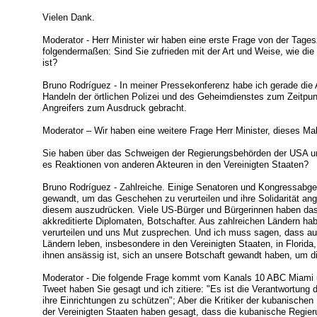
Vielen Dank.
Moderator - Herr Minister wir haben eine erste Frage von der Tage
folgendermaßen: Sind Sie zufrieden mit der Art und Weise, wie die
ist?
Bruno Rodríguez - In meiner Pressekonferenz habe ich gerade die 
Handeln der örtlichen Polizei und des Geheimdienstes zum Zeitpun
Angreifers zum Ausdruck gebracht.
Moderator – Wir haben eine weitere Frage Herr Minister, dieses Ma
Sie haben über das Schweigen der Regierungsbehörden der USA u
es Reaktionen von anderen Akteuren in den Vereinigten Staaten?
Bruno Rodríguez - Zahlreiche. Einige Senatoren und Kongressabge
gewandt, um das Geschehen zu verurteilen und ihre Solidarität ange
diesem auszudrücken. Viele US-Bürger und Bürgerinnen haben das
akkreditierte Diplomaten, Botschafter. Aus zahlreichen Ländern hab
verurteilen und uns Mut zusprechen. Und ich muss sagen, dass auc
Ländern leben, insbesondere in den Vereinigten Staaten, in Florida
ihnen ansässig ist, sich an unsere Botschaft gewandt haben, um die
Moderator - Die folgende Frage kommt vom Kanals 10 ABC Miami u
Tweet haben Sie gesagt und ich zitiere: "Es ist die Verantwortung 
ihre Einrichtungen zu schützen"; Aber die Kritiker der kubanische
der Vereinigten Staaten haben gesagt, dass die kubanische Regie