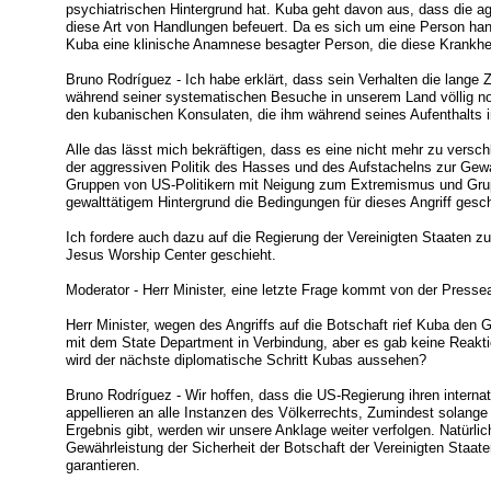
psychiatrischen Hintergrund hat. Kuba geht davon aus, dass die a
diese Art von Handlungen befeuert. Da es sich um eine Person hand
Kuba eine klinische Anamnese besagter Person, die diese Krankhe
Bruno Rodríguez - Ich habe erklärt, dass sein Verhalten die lange Z
während seiner systematischen Besuche in unserem Land völlig n
den kubanischen Konsulaten, die ihm während seines Aufenthalts i
Alle das lässt mich bekräftigen, dass es eine nicht mehr zu versch
der aggressiven Politik des Hasses und des Aufstachelns zur Gewal
Gruppen von US-Politikern mit Neigung zum Extremismus und Grup
gewalttätigem Hintergrund die Bedingungen für dieses Angriff gesc
Ich fordere auch dazu auf die Regierung der Vereinigten Staaten z
Jesus Worship Center geschieht.
Moderator - Herr Minister, eine letzte Frage kommt von der Presse
Herr Minister, wegen des Angriffs auf die Botschaft rief Kuba den 
mit dem State Department in Verbindung, aber es gab keine Reakti
wird der nächste diplomatische Schritt Kubas aussehen?
Bruno Rodríguez - Wir hoffen, dass die US-Regierung ihren intern
appellieren an alle Instanzen des Völkerrechts, Zumindest solang
Ergebnis gibt, werden wir unsere Anklage weiter verfolgen. Natürlic
Gewährleistung der Sicherheit der Botschaft der Vereinigten Staaten
garantieren.