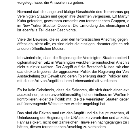
vorgelegt habe, die Antworten zu geben.
Niemand darf die lange und blutige Geschichte des Terrorismus g
Vereinigten Staaten und gegen ihre Beamten vergessen. Elf Märtyre
Kuba gefordert, gewaltsam ermordet von terroristischen Gruppen, e
im New Yorker Stadtteil Queens. Die Ermordung des ehemaligen ch
ist ebenfalls Teil dieser Geschichte.
Viele der Beweise, die es über den terroristischen Anschlag gegen 
öffentlich, nicht alle, es sind nicht die einzigen, darunter gibt es r
anderen öffentlichen Medien.
Ich wiederhole, dass die Regierung der Vereinigten Staaten optier
diplomatischen Sitz in Washington verübten terroristischen Anschla
nicht zurückzuweisen. Der Angriff auf die Botschaft Kubas mit ein
das direkte Ergebnis der aggressiven Politik der Regierung der Ve
Anstachelung zur Gewalt und deren Tolerierung durch Politiker und
mit dieser Art von Angriffen ihren Lebensunterhalt verdienen.
Es ist kein Geheimnis, dass die Sektoren, die sich durch einen e
auszeichnen, einen unverhältnismäßig hohen Einfluss im Weißen H
kontrollieren leider die Politik mit, die die Vereinigten Staaten 
auf überzeugende Weise immer wieder angeklagt hat.
Das sind die Fakten rund um den Angriff und die Hauptursachen, 
Unterlassung der Regierung der USA sie zu verurteilen und anzuk
Fahrlässigkeit, nicht den zahlreichen Hinweisen nachgegangen zu s
hätten, diesen terroristischen Anschlag zu verhindern.