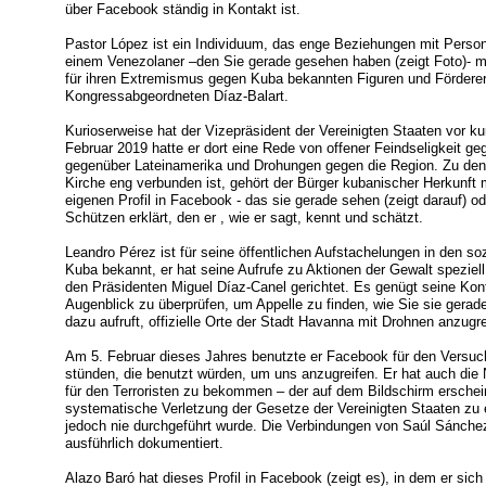
über Facebook ständig in Kontakt ist.
Pastor López ist ein Individuum, das enge Beziehungen mit Perso
einem Venezolaner –den Sie gerade gesehen haben (zeigt Foto)- 
für ihren Extremismus gegen Kuba bekannten Figuren und Fördere
Kongressabgeordneten Díaz-Balart.
Kurioserweise hat der Vizepräsident der Vereinigten Staaten vor k
Februar 2019 hatte er dort eine Rede von offener Feindseligkeit ge
gegenüber Lateinamerika und Drohungen gegen die Region. Zu den 
Kirche eng verbunden ist, gehört der Bürger kubanischer Herkunft
eigenen Profil in Facebook - das sie gerade sehen (zeigt darauf)
Schützen erklärt, den er , wie er sagt, kennt und schätzt.
Leandro Pérez ist für seine öffentlichen Aufstachelungen in den s
Kuba bekannt, er hat seine Aufrufe zu Aktionen der Gewalt spezie
den Präsidenten Miguel Díaz-Canel gerichtet. Es genügt seine Kon
Augenblick zu überprüfen, um Appelle zu finden, wie Sie sie gerad
dazu aufruft, offizielle Orte der Stadt Havanna mit Drohnen anzugre
Am 5. Februar dieses Jahres benutzte er Facebook für den Versuc
stünden, die benutzt würden, um uns anzugreifen. Er hat auch die 
für den Terroristen zu bekommen – der auf dem Bildschirm ersche
systematische Verletzung der Gesetze der Vereinigten Staaten zu 
jedoch nie durchgeführt wurde. Die Verbindungen von Saúl Sánch
ausführlich dokumentiert.
Alazo Baró hat dieses Profil in Facebook (zeigt es), in dem er sic