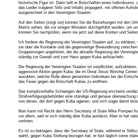
historische Figur ist. Darin teilt er Botschaften eines Individuum
das Lieder vulgären Stils und Inhalts propagiert, mit offenen Aufr
ausgerechnet in den Vereinigten Staaten.
Auf den Seiten (zeigt sie) können Sie die Beziehungen mit den U
Martís sehen, die vor einigen Monaten durchgeführt wurden, um un
können Sie nachprüfen, wenn sie jetzt auf diese Konten und Seite
Ich fordere die Regierung der Vereinigten Staaten auf, zu erkläre
sie über die Kontakte und die gegenseitige Bewunderung zwischen 
Gruppierungen angehören, die die aktuelle Regierung der Vereinigt
ständig zur Gewalt und zum Hass gegen Kuba aufstacheln.
Die Regierung der Vereinigten Staaten ist verpflichtet, aufzuklären
aggressive Aktion gegen Kuba, die im Doral Jesus Worship Center 
ausübten, welche Rolle diese genannten Individuen bei der Entsch
das Feuer gegen die Botschaft Kubas zu eröffnen.
Das komplizenhafte Schweigen der US-Regierung erscheint verdäc
Strafverfolgungsbehörden eine ständige und genaue überwachung d
von denen, die dort gegen Kuba agieren, und sich sogar damit brüs
Man kann mit Recht den Herrn Secretary of State Mike Pompeo fra
vor allem, weil er sich ständig über Kuba auslässt. Aber er hat natü
verloren.
Es ist zu beklagen, dass der Secretary of State, während er Stillsc
wahrt, gegen Kuba Stellung bezogen hat, er fast täglich seine stä