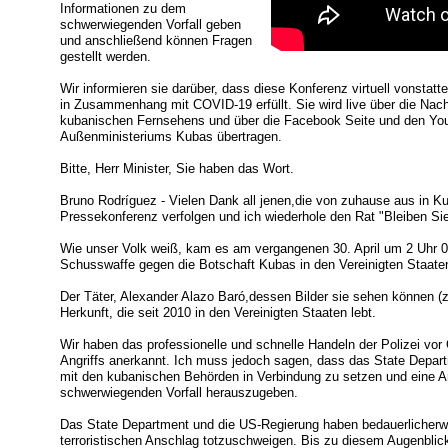
Informationen zu dem
schwerwiegenden Vorfall geben
und anschließend können Fragen
gestellt werden.
Wir informieren sie darüber, dass diese Konferenz virtuell vonsta
in Zusammenhang mit COVID-19 erfüllt. Sie wird live über die Na
kubanischen Fernsehens und über die Facebook Seite und den You
Außenministeriums Kubas übertragen.
Bitte, Herr Minister, Sie haben das Wort.
Bruno Rodríguez - Vielen Dank all jenen,die von zuhause aus in K
Pressekonferenz verfolgen und ich wiederhole den Rat "Bleiben Si
Wie unser Volk weiß, kam es am vergangenen 30. April um 2 Uhr 
Schusswaffe gegen die Botschaft Kubas in den Vereinigten Staate
Der Täter, Alexander Alazo Baró,dessen Bilder sie sehen können (ze
Herkunft, die seit 2010 in den Vereinigten Staaten lebt.
Wir haben das professionelle und schnelle Handeln der Polizei v
Angriffs anerkannt. Ich muss jedoch sagen, dass das State Depart
mit den kubanischen Behörden in Verbindung zu setzen und eine Art 
schwerwiegenden Vorfall herauszugeben.
Das State Department und die US-Regierung haben bedauerlicherw
terroristischen Anschlag totzuschweigen. Bis zu diesem Augenblick 