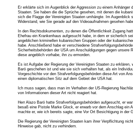
Er erklärte sich im Augenblick der Aggression zu einem Anhänger d
Staaten. Sie haben die die Sprüche gesehen, mit denen die kuban
sich die Flagge der Vereinigten Staaten umhängte. Im Augenblick s
Widerstand, wie Sie gerade auf den Videoaufnahmen gesehen hab
In den Rechtsdokumenten, zu denen die Öffentlichkeit Zugang hat
Ehefrau ein Krankenhaus aufgesucht habe, in dem er sicherlich se
angeblichen kriminellen kubanischen Gruppen oder der kubanischen
habe. Anschließend habe er verschiedene Strafverfolgungsbehörde
Sicherheitsbehörden der USA um Anschuldigungen gegen unsere R
diese angeblich vorhabe, ihn zu ermorden.
Es ist Aufgabe der Regierung der Vereinigten Staaten zu erklären
Baró geschehen ist und wie sie sich verhalten hat, als ein Indivi
Vorgeschichte vor den Strafverfolgungsbehörden diese Art von Ans
einen diplomatischen Sitz auf dem Gebiet der USA hat.
Ich muss sagen, dass man im Verhalten der US-Regierung Nachläss
von Informationen dieser Art nicht reagiert hat.
Herr Alazo Baró hatte Strafverfolgungsbehörden aufgesucht, er war 
besaß eine Pistole Marke Glock, er erwarb vor dem Anschlag ein
machte er, wie ich bereits sagte, eine Vor Ort Besichtigung in der
Die Regierung der Vereinigten Staaten kam ihrer Verpflichtung nic
Hinweise gab, nicht zu verhindern.