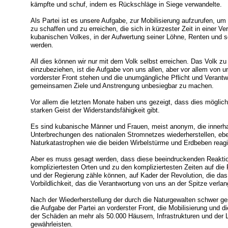
kämpfte und schuf, indem es Rückschläge in Siege verwandelte.
Als Partei ist es unsere Aufgabe, zur Mobilisierung aufzurufen, um
zu schaffen und zu erreichen, die sich in kürzester Zeit in einer
kubanischen Volkes, in der Aufwertung seiner Löhne, Renten und s
werden.
All dies können wir nur mit dem Volk selbst erreichen. Das Volk zu
einzubeziehen, ist die Aufgabe von uns allen, aber vor allem von un
vorderster Front stehen und die unumgängliche Pflicht und Verantw
gemeinsamen Ziele und Anstrengung unbesiegbar zu machen.
Vor allem die letzten Monate haben uns gezeigt, dass dies möglich
starken Geist der Widerstandsfähigkeit gibt.
Es sind kubanische Männer und Frauen, meist anonym, die innerha
Unterbrechungen des nationalen Stromnetzes wiederherstellen, eben
Naturkatastrophen wie die beiden Wirbelstürme und Erdbeben reagie
Aber es muss gesagt werden, dass diese beeindruckenden Reakti
kompliziertesten Orten und zu den kompliziertesten Zeiten auf di
und der Regierung zähle können, auf Kader der Revolution, die da
Vorbildlichkeit, das die Verantwortung von uns an der Spitze verlan
Nach der Wiederherstellung der durch die Naturgewalten schwer ge
die Aufgabe der Partei an vorderster Front, die Mobilisierung und 
der Schäden an mehr als 50.000 Häusern, Infrastrukturen und der L
gewährleisten.