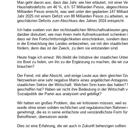
Man geht davon aus, dass das Jahr, wie hier erläutert, mit einer 
Haushaltsdefizits um 46 %, d.h. 57 Milliarden Pesos, abgeschloss
Milliarden Pesos erreicht, was weit unter den geplanten 147 Milliar
Jahr 2025 mit einem Defizit von 88 Milliarden Pesos zu arbeiten,
geschätzten Defizits zum Abschluss des Jahres 2024 entspricht.
Ich habe soeben von den nichtstaatlichen Wirtschaftsakteuren ges
darüber diskutiert, wie man ihnen mehr Aufmerksamkeit schenken 
dass wir ihre Fortschrittsmöglichkeiten einschränken, sondern das
in die Entwicklung des Landes einbeziehen, sie mit den staatlic
fördern, denn das ist der Zweck, zu dem sie entstanden sind.
Heute frage ich erneut: Wo bleibt die Initiative der staatlichen Un
ins Boot zu holen, um ihn zu der Ergänzung zu machen, die wir zur
brauchen?
Der Feind, mit aller Absicht, und einige Leute aus dem gleichen Gr
Netzwerken eine sehr negative Matrix eines angeblichen Antagon
staatlichen Sektor der Wirtschaft. Welchen Sinn kann das haben? W
geschaffen hat? Haben wir nicht ihre Bedeutung in der Wirtschaft vo
Sozialpolitik der Partei aus analysiert und gebilligt?
Wir hatten ein großes Problem, das wir kritisieren müssen, weil es
wurde ohne einen soliden rechtlichen und regulatorischen Rahmen
genehmigt, die es in seine einfachste und verständlichste Form für a
Betroffenen, übersetzen würde.
Dies ist eine Erfahrung, die wir auch in Zukunft beherzigen sollten