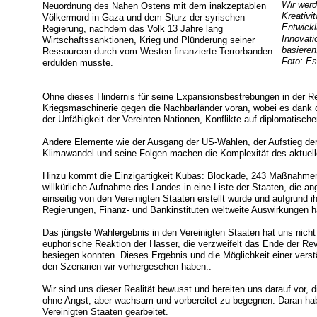
Wir werd
Neuordnung des Nahen Ostens mit dem inakzeptablen
Kreativi
Völkermord in Gaza und dem Sturz der syrischen
Entwickl
Regierung, nachdem das Volk 13 Jahre lang
Innovati
Wirtschaftssanktionen, Krieg und Plünderung seiner
basieren
Ressourcen durch vom Westen finanzierte Terrorbanden
Foto: Es
erdulden musste.
Ohne dieses Hindernis für seine Expansionsbestrebungen in der Reg
Kriegsmaschinerie gegen die Nachbarländer voran, wobei es dank 
der Unfähigkeit der Vereinten Nationen, Konflikte auf diplomatisch
Andere Elemente wie der Ausgang der US-Wahlen, der Aufstieg der
Klimawandel und seine Folgen machen die Komplexität des aktuelle
Hinzu kommt die Einzigartigkeit Kubas: Blockade, 243 Maßnahmen,
willkürliche Aufnahme des Landes in eine Liste der Staaten, die an
einseitig von den Vereinigten Staaten erstellt wurde und aufgru
Regierungen, Finanz- und Bankinstituten weltweite Auswirkungen h
Das jüngste Wahlergebnis in den Vereinigten Staaten hat uns nicht
euphorische Reaktion der Hasser, die verzweifelt das Ende der Revo
besiegen konnten. Dieses Ergebnis und die Möglichkeit einer vers
den Szenarien wir vorhergesehen haben..
Wir sind uns dieser Realität bewusst und bereiten uns darauf vor, 
ohne Angst, aber wachsam und vorbereitet zu begegnen. Daran ha
Vereinigten Staaten gearbeitet.