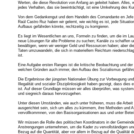
Werten, die diese Revolution von Anfang an geleitet haben. Alles,
jedes Verhalten, das sie beeinträchtigt, ist eine Umkehrung des Ku
Von dem Gedankengut und dem Handeln des Comandante en Jefe F
Raúl Castro Ruz haben wir gelernt, wie wichtig es ist, jede Situatio
Aufbaus gefährden könnte, rechtzeitig zu korrigieren.
Es liegt im Wesentlichen an uns, Formeln zu finden, um die im La
neue Lösungen für alte Probleme zu suchen; Kanäle zu schaffen u
bewältigen, wenn wir weniger Geld und Ressourcen haben; aber die 
Taten umzuwandeln, die sich in materiellem Reichtum niederschlage
ist.
Eine Aufgabe ersten Ranges ist die kritische Beobachtung und de
welchen Gründen auch immer, den Aufbau des Sozialismus gefähr
Die Ergebnisse der jüngsten Nationalen Übung zur Vorbeugung und 
Illegalität und sozialer Disziplinlosigkeit haben gezeigt, dass die
ist. Auf dieser Grundlage müssen wir alles überprüfen, was syst
und siegreich daraus hervorzugehen.
Unter diesen Umständen, wie auch unter früheren, muss die Arbei
ausgerichtet sein, sich um alles zu kümmern, ihre Methoden und A
vervollkommnen, von den Basisorganisationen aus und unter Beteili
Wir müssen die Rolle des politischen Koordinators in der Gemeind
Anstrengungen unternehmen, um die Kader zu vervollständigen un
Bezug auf die Quantität, aber vor allem in Bezug auf die Qualität de