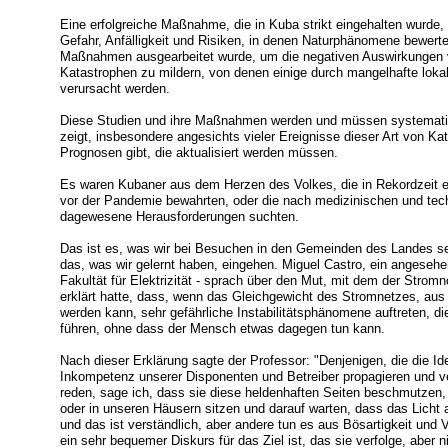
Eine erfolgreiche Maßnahme, die in Kuba strikt eingehalten wurde,
Gefahr, Anfälligkeit und Risiken, in denen Naturphänomene bewerte
Maßnahmen ausgearbeitet wurde, um die negativen Auswirkungen vo
Katastrophen zu mildern, von denen einige durch mangelhafte lok
verursacht werden.
Diese Studien und ihre Maßnahmen werden und müssen systematisc
zeigt, insbesondere angesichts vieler Ereignisse dieser Art von 
Prognosen gibt, die aktualisiert werden müssen.
Es waren Kubaner aus dem Herzen des Volkes, die in Rekordzeit ei
vor der Pandemie bewahrten, oder die nach medizinischen und tech
dagewesene Herausforderungen suchten.
Das ist es, was wir bei Besuchen in den Gemeinden des Landes seh
das, was wir gelernt haben, eingehen. Miguel Castro, ein angeseh
Fakultät für Elektrizität - sprach über den Mut, mit dem der Str
erklärt hatte, dass, wenn das Gleichgewicht des Stromnetzes, aus
werden kann, sehr gefährliche Instabilitätsphänomene auftreten,
führen, ohne dass der Mensch etwas dagegen tun kann.
Nach dieser Erklärung sagte der Professor: "Denjenigen, die die Ide
Inkompetenz unserer Disponenten und Betreiber propagieren und v
reden, sage ich, dass sie diese heldenhaften Seiten beschmutzen, 
oder in unseren Häusern sitzen und darauf warten, dass das Licht 
und das ist verständlich, aber andere tun es aus Bösartigkeit und V
ein sehr bequemer Diskurs für das Ziel ist, das sie verfolge, aber