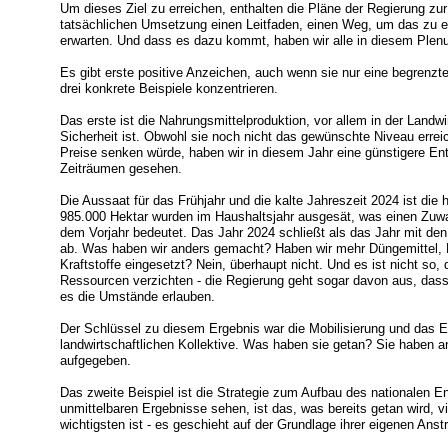
Um dieses Ziel zu erreichen, enthalten die Pläne der Regierung zur
tatsächlichen Umsetzung einen Leitfaden, einen Weg, um das zu 
erwarten. Und dass es dazu kommt, haben wir alle in diesem Plen
Es gibt erste positive Anzeichen, auch wenn sie nur eine begrenz
drei konkrete Beispiele konzentrieren.
Das erste ist die Nahrungsmittelproduktion, vor allem in der Landwi
Sicherheit ist. Obwohl sie noch nicht das gewünschte Niveau erreic
Preise senken würde, haben wir in diesem Jahr eine günstigere En
Zeiträumen gesehen.
Die Aussaat für das Frühjahr und die kalte Jahreszeit 2024 ist die
985.000 Hektar wurden im Haushaltsjahr ausgesät, was einen Zuw
dem Vorjahr bedeutet. Das Jahr 2024 schließt als das Jahr mit d
ab. Was haben wir anders gemacht? Haben wir mehr Düngemittel,
Kraftstoffe eingesetzt? Nein, überhaupt nicht. Und es ist nicht so, 
Ressourcen verzichten - die Regierung geht sogar davon aus, das
es die Umstände erlauben.
Der Schlüssel zu diesem Ergebnis war die Mobilisierung und das 
landwirtschaftlichen Kollektive. Was haben sie getan? Sie haben a
aufgegeben.
Das zweite Beispiel ist die Strategie zum Aufbau des nationalen 
unmittelbaren Ergebnisse sehen, ist das, was bereits getan wird, 
wichtigsten ist - es geschieht auf der Grundlage ihrer eigenen Ans