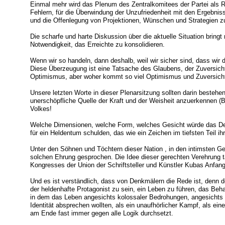
Einmal mehr wird das Plenum des Zentralkomitees der Partei als Ra
Fehlern, für die Überwindung der Unzufriedenheit mit den Ergebnis
und die Offenlegung von Projektionen, Wünschen und Strategien z
Die scharfe und harte Diskussion über die aktuelle Situation bringt
Notwendigkeit, das Erreichte zu konsolidieren.
Wenn wir so handeln, dann deshalb, weil wir sicher sind, dass wir
Diese Überzeugung ist eine Tatsache des Glaubens, der Zuversicht
Optimismus, aber woher kommt so viel Optimismus und Zuversich
Unsere letzten Worte in dieser Plenarsitzung sollten darin besteh
unerschöpfliche Quelle der Kraft und der Weisheit anzuerkennen (
Volkes!
Welche Dimensionen, welche Form, welches Gesicht würde das De
für ein Heldentum schulden, das wie ein Zeichen im tiefsten Teil i
Unter den Söhnen und Töchtern dieser Nation , in den intimsten Ges
solchen Ehrung gesprochen. Die Idee dieser gerechten Verehrung 
Kongresses der Union der Schriftsteller und Künstler Kubas Anfan
Und es ist verständlich, dass von Denkmälern die Rede ist, denn 
der heldenhafte Protagonist zu sein, ein Leben zu führen, das Beha
in dem das Leben angesichts kolossaler Bedrohungen, angesichts v
Identität absprechen wollten, als ein unaufhörlicher Kampf, als ei
am Ende fast immer gegen alle Logik durchsetzt.