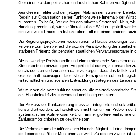
über einen soliden politischen und rechtlichen Rahmen verfügt und 
Aus diesem Fehler und den jetzigen Maßnahmen zu seiner Beheb
Regeln zur Organisation seiner Funktionsweise innerhalb der Wirts
zu starten. Es heißt, "wir greifen den privaten Sektor an". Nein, wir
Handlungsregeln auf, wie sie überall auf der Welt aufgestellt werde
eine weltweite Praxis, im kubanischen Fall mit einem eminent soz
Die Regierungsprojektionen weisen enorme Herausforderungen auf, 
verweise zum Beispiel auf die soziale Verantwortung der staatlichen
stärkeren Präsenz der zentralen staatlichen Verwaltungsorgane in
Die notwendige Preiskontrolle und eine umfassende Steuerkontrolle
Steuerkontrolle einzusteigen. Es geht nicht darum, zu jemanden z
durchzusetzen und vor allem dafür zu sorgen, dass das kollektive I
Gesellschaft überwiegen. Dies ist das Prinzip einer echten Integrat
wirtschaftlichen und sozialen Entwicklungsstrategien des Landes 
Wir müssen die Verschuldung abbauen, die makroökonomische Stabi
des Haushaltsdefizits zunehmend nachhaltig gestalten.
Der Prozess der Bankarisierung muss auf integrierte und sektorüb
konsolidiert werden. Es handelt sich nicht nur um ein Problem der
systematischen Aufmerksamkeit, um immer größere, einfachere und
Zahlungsmöglichkeiten zu gewährleisten.
Die Verbesserung der inländischen Handelstätigkeit ist eine dringe
die Lebensqualität der Menschen auswirkt. Zu diesem Zweck ist es