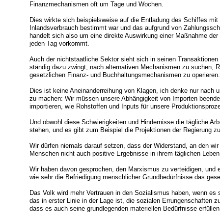
Finanzmechanismen oft um Tage und Wochen.
Dies wirkte sich beispielsweise auf die Entladung des Schiffes mi
Inlandsverbrauch bestimmt war und das aufgrund von Zahlungsschw
handelt sich also um eine direkte Auswirkung einer Maßnahme der 
jeden Tag vorkommt.
Auch der nichtstaatliche Sektor sieht sich in seinen Transaktionen d
ständig dazu zwingt, nach alternativen Mechanismen zu suchen, 
gesetzlichen Finanz- und Buchhaltungsmechanismen zu operieren.
Dies ist keine Aneinanderreihung von Klagen, ich denke nur nach u
zu machen: Wir müssen unsere Abhängigkeit von Importen beenden,
importieren, wie Rohstoffen und Inputs für unsere Produktionsproz
Und obwohl diese Schwierigkeiten und Hindernisse die tägliche Arbei
stehen, und es gibt zum Beispiel die Projektionen der Regierung zu
Wir dürfen niemals darauf setzen, dass der Widerstand, an den wir a
Menschen nicht auch positive Ergebnisse in ihrem täglichen Leben
Wir haben davon gesprochen, den Marxismus zu verteidigen, und es
wie sehr die Befriedigung menschlicher Grundbedürfnisse das gesel
Das Volk wird mehr Vertrauen in den Sozialismus haben, wenn es s
das in erster Linie in der Lage ist, die sozialen Errungenschaften z
dass es auch seine grundlegenden materiellen Bedürfnisse erfüllen