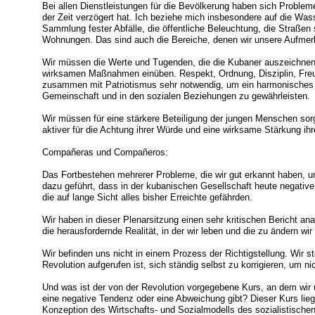
Bei allen Dienstleistungen für die Bevölkerung haben sich Proble
der Zeit verzögert hat. Ich beziehe mich insbesondere auf die Wa
Sammlung fester Abfälle, die öffentliche Beleuchtung, die Straße
Wohnungen. Das sind auch die Bereiche, denen wir unsere Aufm
Wir müssen die Werte und Tugenden, die die Kubaner auszeichnen
wirksamen Maßnahmen einüben. Respekt, Ordnung, Disziplin, Freun
zusammen mit Patriotismus sehr notwendig, um ein harmonisches 
Gemeinschaft und in den sozialen Beziehungen zu gewährleisten.
Wir müssen für eine stärkere Beteiligung der jungen Menschen sor
aktiver für die Achtung ihrer Würde und eine wirksame Stärkung ih
Compañeras und Compañeros:
Das Fortbestehen mehrerer Probleme, die wir gut erkannt haben, u
dazu geführt, dass in der kubanischen Gesellschaft heute negati
die auf lange Sicht alles bisher Erreichte gefährden.
Wir haben in dieser Plenarsitzung einen sehr kritischen Bericht ana
die herausfordernde Realität, in der wir leben und die zu ändern wir
Wir befinden uns nicht in einem Prozess der Richtigstellung. Wir s
Revolution aufgerufen ist, sich ständig selbst zu korrigieren, um
Und was ist der von der Revolution vorgegebene Kurs, an dem wir 
eine negative Tendenz oder eine Abweichung gibt? Dieser Kurs liegt
Konzeption des Wirtschafts- und Sozialmodells des sozialistischen