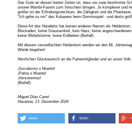
Das Gute an diesen harten Zeiten ist, dass sie zwar bestimmte S
unsere Mambi-Fasern zum Vorschein bringen. Je komplexer und her
größer ist der Erfindungsreichtum, die Zähigkeit und die Phantasie,
"Ich gehe zu mir" des Kubaners beim Dominospiel - und desto größe
Diese Art des Handelns hat keinen anderen Namen als Heldentum, 
Blockaden, keine Grausamkeit, kein Hass; keine angeschwollenen Fl
keine Wirbelstürme, keine Erdbeben (Beifall).
Mit diesem vervielfachten Heldentum werden wir den 66. Jahresta
Würde begehen!
Herzlichen Glückwunsch an die Parteimitglieder und an unser Vol
¡Socialismo o Muerte!
¡Patria o Muerte!
¡Venceremos!
(Beifall)
Miguel Díaz-Canel
Havanna, 13. Dezember 2024
tweet
teilen