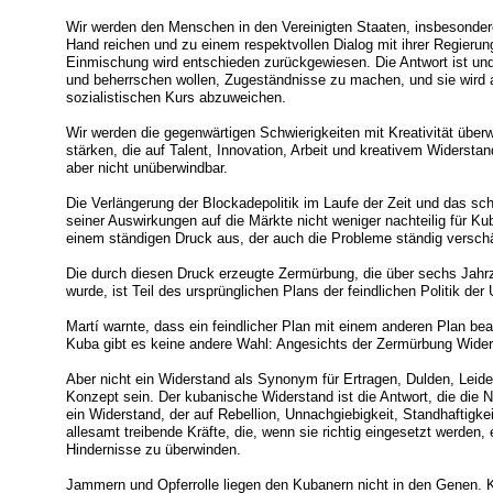
Wir werden den Menschen in den Vereinigten Staaten, insbesondere
Hand reichen und zu einem respektvollen Dialog mit ihrer Regierung
Einmischung wird entschieden zurückgewiesen. Die Antwort ist und 
und beherrschen wollen, Zugeständnisse zu machen, und sie wird 
sozialistischen Kurs abzuweichen.
Wir werden die gegenwärtigen Schwierigkeiten mit Kreativität übe
stärken, die auf Talent, Innovation, Arbeit und kreativem Widerstan
aber nicht unüberwindbar.
Die Verlängerung der Blockadepolitik im Laufe der Zeit und das sch
seiner Auswirkungen auf die Märkte nicht weniger nachteilig für Ku
einem ständigen Druck aus, der auch die Probleme ständig verschä
Die durch diesen Druck erzeugte Zermürbung, die über sechs Jahrz
wurde, ist Teil des ursprünglichen Plans der feindlichen Politik de
Martí warnte, dass ein feindlicher Plan mit einem anderen Plan b
Kuba gibt es keine andere Wahl: Angesichts der Zermürbung Wider
Aber nicht ein Widerstand als Synonym für Ertragen, Dulden, Leide
Konzept sein. Der kubanische Widerstand ist die Antwort, die die 
ein Widerstand, der auf Rebellion, Unnachgiebigkeit, Standhaftigkeit,
allesamt treibende Kräfte, die, wenn sie richtig eingesetzt werden
Hindernisse zu überwinden.
Jammern und Opferrolle liegen den Kubanern nicht in den Genen. K