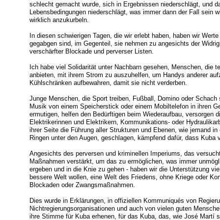
schlecht gemacht wurde, sich in Ergebnissen niederschlägt, und d
Lebensbedingungen niederschlägt, was immer dann der Fall sein wir
wirklich anzukurbeln.
In diesen schwierigen Tagen, die wir erlebt haben, haben wir Werte 
gegabgen sind, im Gegenteil, sie nehmen zu angesichts der Widrig
verschärfter Blockade und perverser Listen.
Ich habe viel Solidarität unter Nachbarn gesehen, Menschen, die t
anbieten, mit ihrem Strom zu auszuhelfen, um Handys anderer aufz
Kühlschränken aufbewahren, damit sie nicht verderben.
Junge Menschen, die Sport treiben, Fußball, Domino oder Schach sp
Musik von einem Speicherstick oder einem Mobiltelefon in ihren 
ermutigen, helfen den Bedürftigen beim Wiederaufbau, versorgen 
Elektrikerinnen und Elektrikern, Kommunikations- oder Hydraulikar
ihrer Seite die Führung aller Strukturen und Ebenen, wie jemand in 
Ringen unter den Augen, geschlagen, kämpfend dafür, dass Kuba v
Angesichts des perversen und kriminellen Imperiums, das versucht,
Maßnahmen verstärkt, um das zu ermöglichen, was immer unmöglic
ergeben und in die Knie zu gehen - haben wir die Unterstützung viel
bessere Welt wollen, eine Welt des Friedens, ohne Kriege oder Konf
Blockaden oder Zwangsmaßnahmen.
Dies wurde in Erklärungen, in offiziellen Kommuniqués von Regieru
Nichtregierungsorganisationen und auch von vielen guten Mensche
ihre Stimme für Kuba erhenen, für das Kuba, das, wie José Martí sa