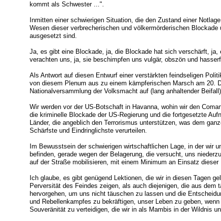
kommt als Schwester ...".
Inmitten einer schwierigen Situation, die den Zustand einer Notlage
Wesen dieser verbrecherischen und völkermörderischen Blockade 
ausgesetzt sind.
Ja, es gibt eine Blockade, ja, die Blockade hat sich verschärft, ja, 
verachten uns, ja, sie beschimpfen uns vulgär, obszön und hasserf
Als Antwort auf diesen Entwurf einer verstärkten feindseligen Polit
von diesem Plenum aus zu einem kämpferischen Marsch am 20. D
Nationalversammlung der Volksmacht auf (lang anhaltender Beifall)
Wir werden vor der US-Botschaft in Havanna, wohin wir den Comand
die kriminelle Blockade der US-Regierung und die fortgesetzte Au
Länder, die angeblich den Terrorismus unterstützen, was dem ganz
Schärfste und Eindringlichste verurteilen.
Im Bewusstsein der schwierigen wirtschaftlichen Lage, in der wir u
befinden, gerade wegen der Belagerung, die versucht, uns niederz
auf der Straße mobilisieren, mit einem Minimum an Einsatz dieser
Ich glaube, es gibt genügend Lektionen, die wir in diesen Tagen gel
Perversität des Feindes zeigen, als auch diejenigen, die aus dem
hervorgehen, um uns nicht täuschen zu lassen und die Entscheid
und Rebellenkampfes zu bekräftigen, unser Leben zu geben, wenn e
Souveränität zu verteidigen, die wir in als Mambis in der Wildnis un