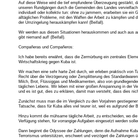
Auf diese Weise wird die tief empfundene Überzeugung gestärkt, d
unseren Rundgängen durch die Gemeinden des Landes vervielfacht
individuell oder kollektiv tun: ohne zu jammern, erarbeiten sie ei
alltäglichen Probleme, mit den Waffen der Arbeit zu kämpfen und 
der Umzingelung herauskämpfen kann! (Beifall).
Wir werden aus diesen Situationen herauskommen und auch aus a
gibt niemand auf! (Beifall).
Compañeras und Compañeros:
Ich habe bereits erwähnt, dass die Zermürbung ein zentrales Elem
Wirtschaftskrieg gegen Kuba ist.
Wir machen eine sehr harte Zeit durch, wir erleben praktisch von 
Recht über die Verzögerung oder Zersplitterung des Standardwarenko
Milch, Brot, Flüssiggas und Medikamenten, also von grundlegende
täglichen Lebens. Wir leben mit einer großen Anspannung in der Ve
und es ist gut, dies zu erklären, damit man versteht, dass dies nich
Zunächst muss man die im Vergleich zu den Vorjahren gestiegenen
Tatsache, dass für Kuba alles viel teurer ist, weil es aufgrund der
Hinzu kommt die mühsame tägliche Arbeit, zu entscheiden, wo die 
Verfügung stehen, für vorrangige Aufgaben eingesetzt werden solle
Dann beginnt die Odyssee der Zahlungen, denn die Aufnahme Kubas 
Terrorismus unterstützen, erschwert und verzögert die Zahlungen übe