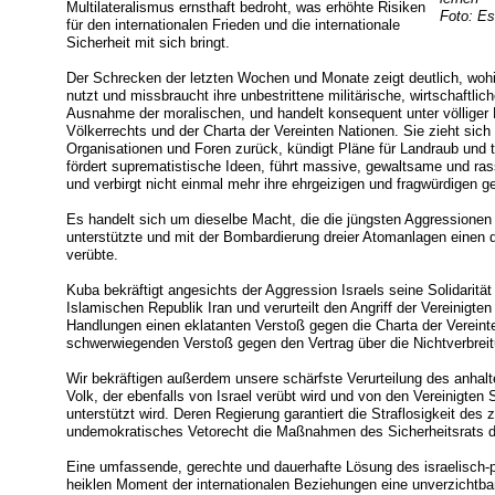
Multilateralismus ernsthaft bedroht, was erhöhte Risiken
Foto: Es
für den internationalen Frieden und die internationale
Sicherheit mit sich bringt.
Der Schrecken der letzten Wochen und Monate zeigt deutlich, wohi
nutzt und missbraucht ihre unbestrittene militärische, wirtschaftlic
Ausnahme der moralischen, und handelt konsequent unter völliger
Völkerrechts und der Charta der Vereinten Nationen. Sie zieht sich
Organisationen und Foren zurück, kündigt Pläne für Landraub und ter
fördert suprematistische Ideen, führt massive, gewaltsame und ra
und verbirgt nicht einmal mehr ihre ehrgeizigen und fragwürdigen g
Es handelt sich um dieselbe Macht, die die jüngsten Aggressionen 
unterstützte und mit der Bombardierung dreier Atomanlagen einen d
verübte.
Kuba bekräftigt angesichts der Aggression Israels seine Solidaritä
Islamischen Republik Iran und verurteilt den Angriff der Vereinigte
Handlungen einen eklatanten Verstoß gegen die Charta der Vereint
schwerwiegenden Verstoß gegen den Vertrag über die Nichtverbreit
Wir bekräftigen außerdem unsere schärfste Verurteilung des anha
Volk, der ebenfalls von Israel verübt wird und von den Vereinigten St
unterstützt wird. Deren Regierung garantiert die Straflosigkeit des
undemokratisches Vetorecht die Maßnahmen des Sicherheitsrats de
Eine umfassende, gerechte und dauerhafte Lösung des israelisch-pa
heiklen Moment der internationalen Beziehungen eine unverzichtb