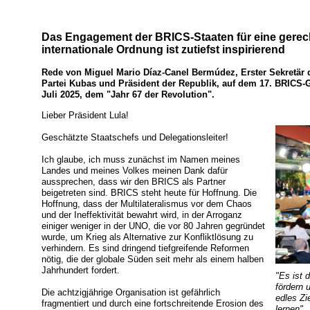
Das Engagement der BRICS-Staaten für eine gerech
internationale Ordnung ist zutiefst inspirierend
Rede von Miguel Mario Díaz-Canel Bermúdez, Erster Sekretär
Partei Kubas und Präsident der Republik, auf dem 17. BRICS-Gi
Juli 2025, dem "Jahr 67 der Revolution".
Lieber Präsident Lula!
Geschätzte Staatschefs und Delegationsleiter!
Ich glaube, ich muss zunächst im Namen meines
Landes und meines Volkes meinen Dank dafür
aussprechen, dass wir den BRICS als Partner
beigetreten sind. BRICS steht heute für Hoffnung. Die
Hoffnung, dass der Multilateralismus vor dem Chaos
und der Ineffektivität bewahrt wird, in der Arroganz
einiger weniger in der UNO, die vor 80 Jahren gegründet
wurde, um Krieg als Alternative zur Konfliktlösung zu
verhindern. Es sind dringend tiefgreifende Reformen
nötig, die der globale Süden seit mehr als einem halben
Jahrhundert fordert.
"Es ist 
fördern 
Die achtzigjährige Organisation ist gefährlich
edles Zi
fragmentiert und durch eine fortschreitende Erosion des
lernen"