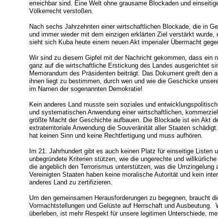
erreichbar sind. Eine Welt ohne grausame Blockaden und einsei
Völkerrecht verstoßen.
Nach sechs Jahrzehnten einer wirtschaftlichen Blockade, die in 
und immer wieder mit dem einzigen erklärten Ziel verstärkt wurde,
sieht sich Kuba heute einem neuen Akt imperialer Übermacht gegen
Wir sind zu diesem Gipfel mit der Nachricht gekommen, dass ei
ganz auf die wirtschaftliche Erstickung des Landes ausgerichtet si
Memorandum des Präsidenten beiträgt. Das Dokument greift den al
ihnen liegt zu bestimmen, durch wen und wie die Geschicke unserer
im Namen der sogenannten Demokratie!
Kein anderes Land musste sein soziales und entwicklungspolitisch
und systematischen Anwendung einer wirtschaftlichen, kommerziell
größte Macht der Geschichte aufbauen. Die Blockade ist ein Akt d
extraterritoriale Anwendung die Souveränität aller Staaten schädigt. 
hat keinen Sinn und keine Rechtfertigung und muss aufhören.
Im 21. Jahrhundert gibt es auch keinen Platz für einseitige Listen
unbegründete Kriterien stützen, wie die ungerechte und willkürlich
die angeblich den Terrorismus unterstützen, was die Umzingelung 
Vereinigten Staaten haben keine moralische Autorität und kein inte
anderes Land zu zertifizieren.
Um den gemeinsamen Herausforderungen zu begegnen, braucht die
Vormachtstellungen und Gelüste auf Herrschaft und Ausbeutung. 
überleben, ist mehr Respekt für unsere legitimen Unterschiede, me