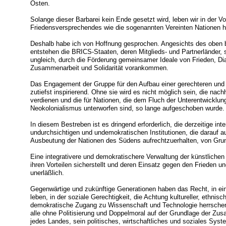
Osten.
Solange dieser Barbarei kein Ende gesetzt wird, leben wir in der 
Friedensversprechendes wie die sogenannten Vereinten Nationen h
Deshalb habe ich von Hoffnung gesprochen. Angesichts des oben 
entstehen die BRICS-Staaten, deren Mitglieds- und Partnerländer, s
ungleich, durch die Förderung gemeinsamer Ideale von Frieden, Di
Zusammenarbeit und Solidarität vorankommen.
Das Engagement der Gruppe für den Aufbau einer gerechteren und in
zutiefst inspirierend. Ohne sie wird es nicht möglich sein, die nachh
verdienen und die für Nationen, die dem Fluch der Unterentwicklu
Neokolonialismus unterworfen sind, so lange aufgeschoben wurde.
In diesem Bestreben ist es dringend erforderlich, die derzeitige int
undurchsichtigen und undemokratischen Institutionen, die darauf a
Ausbeutung der Nationen des Südens aufrechtzuerhalten, von Grun
Eine integrativere und demokratischere Verwaltung der künstlichen 
ihren Vorteilen sicherstellt und deren Einsatz gegen den Frieden un
unerläßlich.
Gegenwärtige und zukünftige Generationen haben das Recht, in ein
leben, in der soziale Gerechtigkeit, die Achtung kultureller, ethnisch
demokratische Zugang zu Wissenschaft und Technologie herrschen.
alle ohne Politisierung und Doppelmoral auf der Grundlage der Z
jedes Landes, sein politisches, wirtschaftliches und soziales Sy