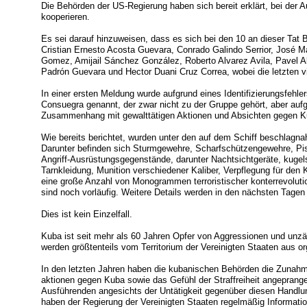
Die Behörden der US-Regierung haben sich bereit erklärt, bei der A
kooperieren.
Es sei darauf hinzuweisen, dass es sich bei den 10 an dieser Tat 
Cristian Ernesto Acosta Guevara, Conrado Galindo Serrior, José M
Gomez, Amijail Sánchez González, Roberto Alvarez Avila, Pavel A
Padrón Guevara und Hector Duani Cruz Correa, wobei die letzten
In einer ersten Meldung wurde aufgrund eines Identifizierungsfehle
Consuegra genannt, der zwar nicht zu der Gruppe gehört, aber auf
Zusammenhang mit gewalttätigen Aktionen und Absichten gegen Ku
Wie bereits berichtet, wurden unter den auf dem Schiff beschla
Darunter befinden sich Sturmgewehre, Scharfschützengewehre, Pis
Angriff-Ausrüstungsgegenstände, darunter Nachtsichtgeräte, kuge
Tarnkleidung, Munition verschiedener Kaliber, Verpflegung für de
eine große Anzahl von Monogrammen terroristischer konterrevoluti
sind noch vorläufig. Weitere Details werden in den nächsten Tage
Dies ist kein Einzelfall.
Kuba ist seit mehr als 60 Jahren Opfer von Aggressionen und unzäh
werden größtenteils vom Territorium der Vereinigten Staaten aus org
In den letzten Jahren haben die kubanischen Behörden die Zunahm
aktionen gegen Kuba sowie das Gefühl der Straffreiheit angeprange
Ausführenden angesichts der Untätigkeit gegenüber diesen Handlu
haben der Regierung der Vereinigten Staaten regelmäßig Information