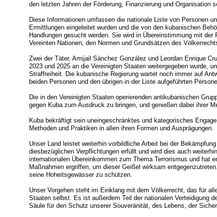
den letzten Jahren der Förderung, Finanzierung und Organisation
Diese Informationen umfassen die nationale Liste von Personen und
Ermittlungen eingeleitet wurden und die von den kubanischen Behö
Handlungen gesucht werden. Sie wird in Übereinstimmung mit der R
Vereinten Nationen, den Normen und Grundsätzen des Völkerrechts 
Zwei der Täter, Amijail Sánchez González und Leordan Enrique Cruz
2023 und 2025 an die Vereinigten Staaten weitergegeben wurde, 
Straffreiheit. Die kubanische Regierung wartet noch immer auf Ant
beiden Personen und den übrigen in der Liste aufgeführten Person
Die in den Vereinigten Staaten operierenden antikubanischen Grup
gegen Kuba zum Ausdruck zu bringen, und genießen dabei ihrer Mei
Kuba bekräftigt sein uneingeschränktes und kategorisches Engagem
Methoden und Praktiken in allen ihren Formen und Ausprägungen.
Unser Land leistet weiterhin vorbildliche Arbeit bei der Bekämpfun
diesbezüglichen Verpflichtungen erfüllt und wird dies auch weiterhin
internationalen Übereinkommen zum Thema Terrorismus und hat ents
Maßnahmen ergriffen, um dieser Geißel wirksam entgegenzutreten. 
seine Hoheitsgewässer zu schützen.
Unser Vorgehen steht im Einklang mit dem Völkerrecht, das für alle 
Staaten selbst. Es ist außerdem Teil der nationalen Verteidigung 
Säule für den Schutz unserer Souveränität, des Lebens, der Siche