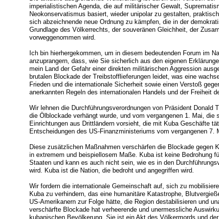
imperialistischen Agenda, die auf militärischer Gewalt, Supremati
Neokonservatismus basiert, wieder unipolar zu gestalten, praktisch 
sich abzeichnende neue Ordnung zu kämpfen, die in der demokratis
Grundlage des Völkerrechts, der souveränen Gleichheit, der Zusa
vorweggenommen wird.
Ich bin hierhergekommen, um in diesem bedeutenden Forum im N
anzuprangern, dass, wie Sie sicherlich aus den eigenen Erklärun
mein Land der Gefahr einer direkten militärischen Aggression ausg
brutalen Blockade der Treibstofflieferungen leidet, was eine wachs
Frieden und die internationale Sicherheit sowie einen Verstoß gege
anerkannten Regeln des internationalen Handels und der Freiheit der 
Wir lehnen die Durchführungsverordnungen von Präsident Donald 
die Ölblockade verhängt wurde, und vom vergangenen 1. Mai, die
Einrichtungen aus Drittländern vorsieht, die mit Kuba Geschäfte tät
Entscheidungen des US-Finanzministeriums vom vergangenen 7. M
Diese zusätzlichen Maßnahmen verschärfen die Blockade gegen Kub
in extremem und beispiellosem Maße. Kuba ist keine Bedrohung für 
Staaten und kann es auch nicht sein, wie es in den Durchführungs
wird. Kuba ist die Nation, die bedroht und angegriffen wird.
Wir fordern die internationale Gemeinschaft auf, sich zu mobilisie
Kuba zu verhindern, das eine humanitäre Katastrophe, Blutvergie
US-Amerikanern zur Folge hätte, die Region destabilisieren und u
verschärfte Blockade hat verheerende und unermessliche Auswirku
kubanischen Bevölkerung. Sie ist ein Akt des Völkermords und der 