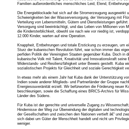
Familien außerordentliches menschliches Leid, Elend, Entbehrung
Die Energieblockade hat sich auf die Stromerzeugung ausgewirkt u
Schwierigkeiten bei der Wasserversorgung, der Versorgung mit Flü
Verteilung von Lebensmitteln, Gütern und Dienstleistungen geführt
Versorgung sind beeinträchtigt, und das Leben von Millionen von M
die Kindersterblichkeit, obwohl sie nach wie vor niedrig ist, verdop
12.000 Kinder, warten auf eine Operation.
Knappheit, Entbehrungen und totale Erstickung zu erzeugen, um ei
Sturz der kubanischen Revolution führt, war schon immer das eigent
perfiden Politik der Vereinigten Staaten gegenüber Kuba. Doch in 
kubanische Volk mit Talent, Kreativität und Innovationskraft seine
Widerstands- und Resilienzfähigkeit unter Beweis gestellt. Kuba w
sozialistischen Projekts für Gleichheit und soziale Gerechtigkeit ve
In etwas mehr als einem Jahr hat Kuba dank der Unterstützung vo
Indien sowie anderer Mitglieds- und Partnerländer der Gruppe nachh
Energiesouveränität erzielt. Wir befürworten die Förderung neuer K
beschleunigen, sowie die Schaffung eines BRICS-Archivs für Wiss
Länder des Südens.
Für Kuba ist der gerechte und universelle Zugang zu Wissenschaft, 
Hindernisse der Weg zur Überwindung der digitalen und technologisc
der Gesellschaften und zwischen den Nationen vertieft â€“ und zw
sich dabei um Güter der Menschheit handelt und nicht um Privilegie
weniger.